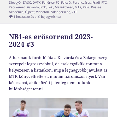
Diósgyőr
,
DVSC
,
DVTK
,
Fehérvár FC
,
Felcsút
,
Ferencváros
,
Fradi
,
FTC
,
Kecskemét
,
Kisvárda
,
KTE
,
Loki
,
Mezőkövesd
,
MTK
,
Paks
,
Puskás
Akadémia
,
Újpest
,
Videoton
,
Zalaegerszeg
,
ZTE
NB1-es erősorrend 2023-2024 #4
1 hozzászólás a(z)
bejegyzéshez
NB1-es erősorrend 2023-
2024 #3
A harmadik forduló óta a Kisvárda és a Zalaegerszeg
szerepelt legrosszabbul, de csak egyikük rontott a
helyezésén a listánkon, míg a legnagyobb javulást az
MTK könyvelhette el, miután háromszor nyert. Van
két csapat, akik között jelenleg nem tudunk
különbséget tenni.