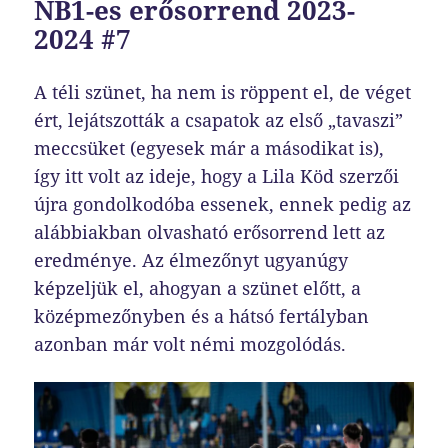
NB1-es erősorrend 2023-
2024 #7
A téli szünet, ha nem is röppent el, de véget
ért, lejátszották a csapatok az első „tavaszi”
meccsüket (egyesek már a másodikat is),
így itt volt az ideje, hogy a Lila Köd szerzői
újra gondolkodóba essenek, ennek pedig az
alábbiakban olvasható erősorrend lett az
eredménye. Az élmezőnyt ugyanúgy
képzeljük el, ahogyan a szünet előtt, a
középmezőnyben és a hátsó fertályban
azonban már volt némi mozgolódás.