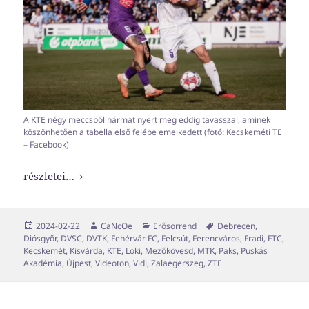
A KTE négy meccsből hármat nyert meg eddig tavasszal, aminek
köszönhetően a tabella első felébe emelkedett (fotó: Kecskeméti TE
– Facebook)
NB1-es erősorrend 2023-2024 #8
részletei…
Közzétéve
Szerző
Kategória
Címke
2024-02-22
CaNcOe
Erősorrend
Debrecen
,
Diósgyőr
,
DVSC
,
DVTK
,
Fehérvár FC
,
Felcsút
,
Ferencváros
,
Fradi
,
FTC
,
Kecskemét
,
Kisvárda
,
KTE
,
Loki
,
Mezőkövesd
,
MTK
,
Paks
,
Puskás
Akadémia
,
Újpest
,
Videoton
,
Vidi
,
Zalaegerszeg
,
ZTE