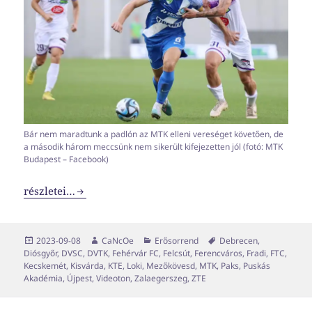
Bár nem maradtunk a padlón az MTK elleni vereséget követően, de
a második három meccsünk nem sikerült kifejezetten jól (fotó: MTK
Budapest – Facebook)
NB1-es erősorrend 2023-2024 #3
részletei…
Közzétéve
Szerző
Kategória
Címke
2023-09-08
CaNcOe
Erősorrend
Debrecen
,
Diósgyőr
,
DVSC
,
DVTK
,
Fehérvár FC
,
Felcsút
,
Ferencváros
,
Fradi
,
FTC
,
Kecskemét
,
Kisvárda
,
KTE
,
Loki
,
Mezőkövesd
,
MTK
,
Paks
,
Puskás
Akadémia
,
Újpest
,
Videoton
,
Zalaegerszeg
,
ZTE