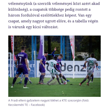
véleményünk (a szerzők véleményei közt azért akad
különbség), a csapatok többsége pedig rontott a
három fordulóval ezelőttiekhez képest. Van egy
csapat, amely nagyot ugrott előre, és a tabella végén
is várunk egy kicsi változást.
A Fradi elleni győzelem nagyot lökhet a KTE szezonján (fotó:
Kecskeméti TE – Facebook)