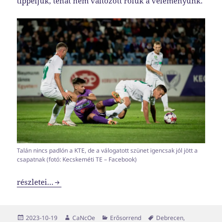
tippeljük, tehát nem változott róluk a véleményünk.
Talán nincs padlón a KTE, de a válogatott szünet igencsak jól jött a
csapatnak (fotó: Kecskeméti TE – Facebook)
NB1-es erősorrend 2023-2024 #4
részletei…
Közzétéve
Szerző
Kategória
Címke
2023-10-19
CaNcOe
Erősorrend
Debrecen
,