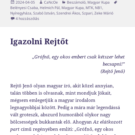
Közzétéve
Szerző
Kategória
Címke
2024-04-05
CaNcOe
Beszámoló
,
Magyar Kupa
Belényesi Csaba
,
Helmich Pál
,
Magyar Kupa
,
MTK
,
NB1
,
Nyíregyháza
,
Szabó István
,
Szendrei Ákos
,
Szpari
,
Zeke Márió
Akkor most bajban vagyunk? című bejegyzéshez
4 hozzászólás
Igazolni Rejtőt
„Grófnő, egy okos embert csak kétszer lehet
becsapni!”
(Rejtő Jenő)
Rejtő Jenő olyan magyar író, akit közel annyian,
talán többen is olvasnak, mint mondjuk Jókait,
mégsem emlegetjük a magyar irodalom
legnagyobbjai között. Pedig a mára már legendássá
vált groteszk, abszurd humorából olykor nagy
bölcsességek bukkantak elő. Ahogyan
Az elátkozott
part
című regényében említi: „Grófnő, egy okos