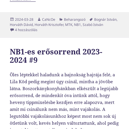
Közzétéve
Szerző
Kategória
Címke
2024-03-28
CaNcOe
Beharangozó
Bognár István
,
Horváth Dávid
,
Horváth Krisztofer
,
MTK
,
NB1
,
Szabó István
Igazolni Rejtőt című bejegyzéshez
4 hozzászólás
NB1-es erősorrend 2023-
2024 #9
Öles léptekkel haladunk a bajnokság hajrája felé, a
Lila Köd pedig megint úgy csinál, mintha a jövőbe
látna. Boszorkánykonyhánkban elkészült a legújabb
erősorrend, de mindenkit óva intünk attól, hogy
heveny tippmixelésbe kezdjen erre alapozva, mert
amit mi csinálunk nem más, mint vajákolás. A
legutóbbi vajákolásunkhoz képest most nem sok új
ötletünk volt, kevés helyen változtattunk, ahol pedig