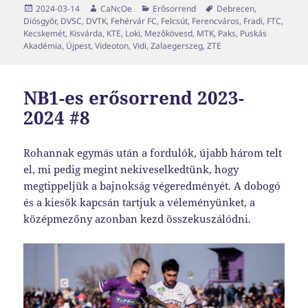
Közzétéve
Szerző
Kategória
Címke
2024-03-14
CaNcOe
Erősorrend
Debrecen
,
Diósgyőr
,
DVSC
,
DVTK
,
Fehérvár FC
,
Felcsút
,
Ferencváros
,
Fradi
,
FTC
,
Kecskemét
,
Kisvárda
,
KTE
,
Loki
,
Mezőkövesd
,
MTK
,
Paks
,
Puskás
Akadémia
,
Újpest
,
Videoton
,
Vidi
,
Zalaegerszeg
,
ZTE
NB1-es erősorrend 2023-
2024 #8
Rohannak egymás után a fordulók, újabb három telt
el, mi pedig megint nekiveselkedtünk, hogy
megtippeljük a bajnokság végeredményét. A dobogó
és a kiesők kapcsán tartjuk a véleményünket, a
középmezőny azonban kezd összekuszálódni.