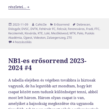
NB1-es erősorrend 2023-2024 #5
részletei…
Közzétéve
Szerző
Kategória
Címke
2023-11-09
CaNcOe
Erősorrend
Debrecen
,
Diósgyőr
,
DVSC
,
DVTK
,
Fehérvár FC
,
Felcsút
,
Ferencváros
,
Fradi
,
FTC
,
Kecskemét
,
Kisvárda
,
KTE
,
Loki
,
Mezőkövesd
,
MTK
,
Paks
,
Puskás
Akadémia
,
Újpest
,
Videoton
,
Zalaegerszeg
,
ZTE
NB1-es erősorrend 2023-2024 #5 című bejegyzéshez
4 hozzászólás
NB1-es erősorrend 2023-
2024 #4
A tabella elejében és végében továbbra is biztosak
vagyunk, de ha legutóbb azt mondtam, hogy két
csapat között nem tudunk különbséget tenni, abból
most lett három. Három olyan csapat is van,
amelyiket a bajnokság megkezdése óta ugyanoda