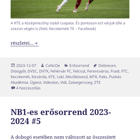
A KTE a középmezőny stabil csapata. És pontosan ezt várjuk tőle a
szezon végén is (fotó: Kecskeméti TE – Facebook)
NB1-es erősorrend 2023-2024 #6
részletei…
Közzétéve
Szerző
Kategória
Címke
2023-12-07
CaNcOe
Erősorrend
Debrecen
,
Diósgyőr
,
DVSC
,
DVTK
,
Fehérvár FC
,
Felcsút
,
Ferencváros
,
Fradi
,
FTC
,
Kecskemét
,
Kisvárda
,
KTE
,
Loki
,
Mezőkövesd
,
MTK
,
Paks
,
Puskás
Akadémia
,
Újpest
,
Videoton
,
Vidi
,
Zalaegerszeg
,
ZTE
NB1-es erősorrend 2023-2024 #6 című bejegyzéshez
4 hozzászólás
NB1-es erősorrend 2023-
2024 #5
A dobogó esetében nem változott az összesített