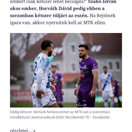
embert csak kétszer lehet becsapni!”
Szabó István
okos ember, Horváth Dávid pedig ebben a
szezonban kétszer túljárt az eszén.
Ha Rejtőnek
igaza van, akkor nyernünk kell az MTK ellen.
Eddig kétszer néztünk farkasszemet az MTK-val a szezonban,
mindkétszer alulmaradtunk (fotó: Kecskeméti TE – Facebook)
Igazolni Rejtőt
részletei…