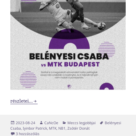
Vesztes meccsen vagyunk túl, mégis egy védő lett a legjob
részletei…
Közzétéve
Szerző
Kategória
Címke
2023-08-24
CaNcOe
Meccs legjobbjai
Belényesi
Csaba
,
Iyinbor Patrick
,
MTK
,
NB1
,
Zsótér Donát
Vesztes meccsen vagyunk túl, mégis egy védő lett a legj
3 hozzászólás