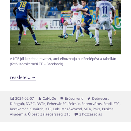
A KTE jól kezdte a tavaszt, ami elhozhatja a előrelépést a tabellán
(fotó: Kecskeméti TE – Facebook)
NB1-es erősorrend 2023-2024 #7
részletei…
Közzétéve
Szerző
Kategória
Címke
2024-02-07
CaNcOe
Erősorrend
Debrecen
,
Diósgyőr
,
DVSC
,
DVTK
,
Fehérvár FC
,
Felcsút
,
Ferencváros
,
Fradi
,
FTC
,
Kecskemét
,
Kisvárda
,
KTE
,
Loki
,
Mezőkövesd
,
MTK
,
Paks
,
Puskás
NB1-es erősorren
Akadémia
,
Újpest
,
Zalaegerszeg
,
ZTE
2 hozzászólás