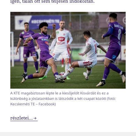
igen, talán ott sem teljesen indokoltan.
A KTE magabiztosan lépte le a kiesőjelölt Kisvárdát és ez a
különbség a jóslatainkban is látszódik a két csapat között (fotó:
Kecskeméti TE – Facebook)
NB1-es erősorrend 2023-2024 #9
részletei…