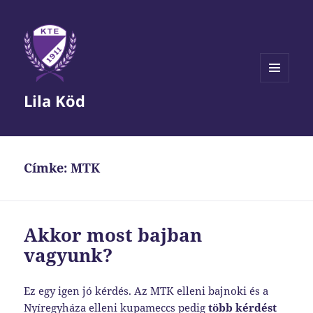
MENÜ
Lila Köd
ÉS
WIDGETEK
Címke:
MTK
Akkor most bajban
vagyunk?
Ez egy igen jó kérdés. Az MTK elleni bajnoki és a
Nyíregyháza elleni kupameccs pedig
több kérdést