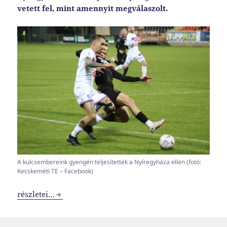
vetett fel, mint amennyit megválaszolt.
A kulcsembereink gyengén teljesítettek a Nyíregyháza ellen (fotó:
Kecskeméti TE – Facebook)
Akkor most bajban vagyunk?
részletei…