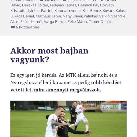
Dávid
,
Derekas Zoltán
,
Fadgyas Tamás
,
Helmich Pál
,
Horváth
Krisztofer
,
Iyinbor Patrick
,
Katona Levente
,
Kiss Bence
,
Kovács Kolos
,
Lukács Dániel
,
Matheus Leoni
,
Nagy Olivér
,
Pálinkás Gergő
,
Szendrei
Ákos
,
Szűcs Kornél
,
Varga Bence
,
Zeke Márió
,
Zsótér Donát
A tavalyi szezon transzferei kevésbé voltak extrák, mint 
6 hozzászólás
Akkor most bajban
vagyunk?
Ez egy igen jó kérdés. Az MTK elleni bajnoki és a
Nyíregyháza elleni kupameccs pedig
több kérdést
vetett fel, mint amennyit megválaszolt.