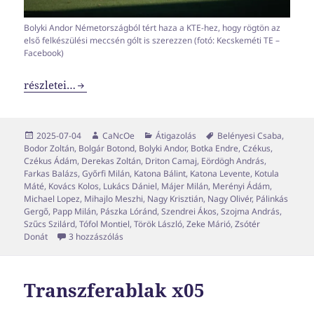
Bolyki Andor Németországból tért haza a KTE-hez, hogy rögtön az
első felkészülési meccsén gólt is szerezzen (fotó: Kecskeméti TE –
Facebook)
Transzferablak x06
részletei…
Közzétéve
Szerző
Kategória
Címke
2025-07-04
CaNcOe
Átigazolás
Belényesi Csaba
,
Bodor Zoltán
,
Bolgár Botond
,
Bolyki Andor
,
Botka Endre
,
Czékus
,
Czékus Ádám
,
Derekas Zoltán
,
Driton Camaj
,
Eördögh András
,
Farkas Balázs
,
Győrfi Milán
,
Katona Bálint
,
Katona Levente
,
Kotula
Máté
,
Kovács Kolos
,
Lukács Dániel
,
Májer Milán
,
Merényi Ádám
,
Michael Lopez
,
Mihajlo Meszhi
,
Nagy Krisztián
,
Nagy Olivér
,
Pálinkás
Gergő
,
Papp Milán
,
Pászka Lóránd
,
Szendrei Ákos
,
Szojma András
,
Szűcs Szilárd
,
Tófol Montiel
,
Török László
,
Zeke Márió
,
Zsótér
Transzferablak x06 című bejegyzéshez
Donát
3 hozzászólás
Transzferablak x05