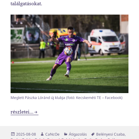
találgatásokat.
Meglett Pászka Lóránd új klubja (fotó: Kecskeméti TE – Facebook)
Transzferablak x11
részletei…
Közzétéve
Szerző
Kategória
Címke
2025-08-08
CaNcOe
Átigazolás
Belényesi Csaba
,