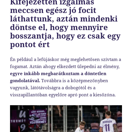
Kifejezetten izgalmas
meccsen egész jó focit
láthattunk, aztán mindenki
döntse el, hogy mennyire
bosszantja, hogy ez csak egy
pontot ért
Én például a lefújáskor még meglehetősen szívtam a
fogamat. Aztán ahogy elkezdett ülepedni az élmény,
egyre inkább megbarátkoztam a döntetlen
gondolatával.
Továbbra is a középmezőnyben
vagyunk, látótávolságra a dobogótól és a
visszapillantóban egyelőre apró pont a kiesőzóna.