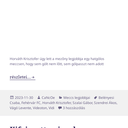
Horváth Krisztofer úgy lett a mezőny legjobbja egy hatgólos
meccsen, hogy sem gólt nem lőtt, sem gólpasszt nem adott
Sok tekintetben a legjobb játékosunk, de ugyanakkor még 
részletei…
Közzétéve
Szerző
Kategória
Címke
2023-11-30
CaNcOe
Meccs legjobbjai
Belényesi
Csaba
,
Fehérvár FC
,
Horváth Krisztofer
,
Szalai Gábor
,
Szendrei Ákos
,
Sok tekintetben a legjobb 
Vágó Levente
,
Videoton
,
Vidi
3 hozzászólás