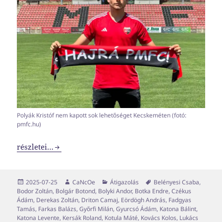
Polyák Kristóf nem kapott sok lehetőséget Kecskeméten (fotó:
pmfc.hu)
Transzferablak x09
részletei…
Közzétéve
Szerző
Kategória
Címke
2025-07-25
CaNcOe
Átigazolás
Belényesi Csaba
,
Bodor Zoltán
,
Bolgár Botond
,
Bolyki Andor
,
Botka Endre
,
Czékus
Ádám
,
Derekas Zoltán
,
Driton Camaj
,
Eördögh András
,
Fadgyas
Tamás
,
Farkas Balázs
,
Győrfi Milán
,
Gyurcsó Ádám
,
Katona Bálint
,
Katona Levente
,
Kersák Roland
,
Kotula Máté
,
Kovács Kolos
,
Lukács