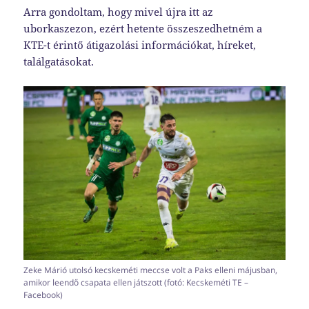
Arra gondoltam, hogy mivel újra itt az
uborkaszezon, ezért hetente összeszedhetném a
KTE-t érintő átigazolási információkat, híreket,
találgatásokat.
Zeke Márió utolsó kecskeméti meccse volt a Paks elleni májusban,
amikor leendő csapata ellen játszott (fotó: Kecskeméti TE –
Facebook)