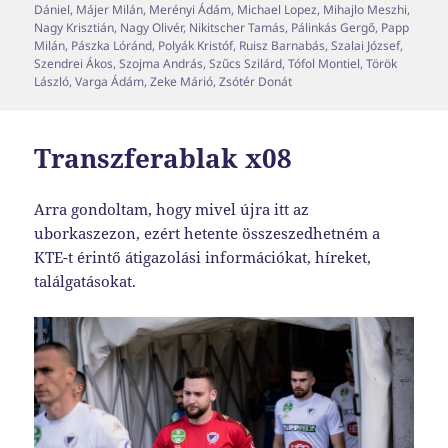
Dániel
,
Májer Milán
,
Merényi Ádám
,
Michael Lopez
,
Mihajlo Meszhi
,
Nagy Krisztián
,
Nagy Olivér
,
Nikitscher Tamás
,
Pálinkás Gergő
,
Papp
Milán
,
Pászka Lóránd
,
Polyák Kristóf
,
Ruisz Barnabás
,
Szalai József
,
Szendrei Ákos
,
Szojma András
,
Szűcs Szilárd
,
Tófol Montiel
,
Török
László
,
Varga Ádám
,
Zeke Márió
,
Zsótér Donát
Transzferablak x08
Arra gondoltam, hogy mivel újra itt az
uborkaszezon, ezért hetente összeszedhetném a
KTE-t érintő átigazolási információkat, híreket,
találgatásokat.