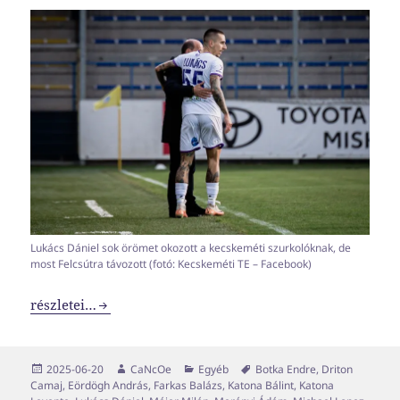
Lukács Dániel sok örömet okozott a kecskeméti szurkolóknak, de
most Felcsútra távozott (fotó: Kecskeméti TE – Facebook)
Transzferablak x04
részletei…
Közzétéve
Szerző
Kategória
Címke
2025-06-20
CaNcOe
Egyéb
Botka Endre
,
Driton
Camaj
,
Eördögh András
,
Farkas Balázs
,
Katona Bálint
,
Katona