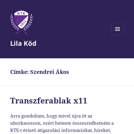
MENÜ
Lila Köd
ÉS
WIDGETEK
Címke:
Szendrei Ákos
Transzferablak x11
Arra gondoltam, hogy mivel újra itt az
uborkaszezon, ezért hetente összeszedhetném a
KTE-t érintő átigazolási információkat, híreket,