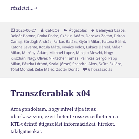
Transzferablak x05
részletei…
Közzétéve
Szerző
Kategória
Címke
2025-06-27
CaNcOe
Átigazolás
Belényesi Csaba
,
Bolgár Botond
,
Botka Endre
,
Czékus Ádám
,
Derekas Zoltán
,
Driton
Camaj
,
Eördögh András
,
Farkas Balázs
,
Győrfi Milán
,
Katona Bálint
,
Katona Levente
,
Kotula Máté
,
Kovács Kolos
,
Lukács Dániel
,
Májer
Milán
,
Merényi Ádám
,
Michael Lopez
,
Mihajlo Meszhi
,
Nagy
Krisztián
,
Nagy Olivér
,
Nikitscher Tamás
,
Pálinkás Gergő
,
Papp
Milán
,
Pászka Lóránd
,
Szalai József
,
Szendrei Ákos
,
Szűcs Szilárd
,
Transzferablak
Tófol Montiel
,
Zeke Márió
,
Zsótér Donát
6 hozzászólás
Transzferablak x04
Arra gondoltam, hogy mivel újra itt az
uborkaszezon, ezért hetente összeszedhetném a
KTE-t érintő átigazolási információkat, híreket,
találgatásokat.