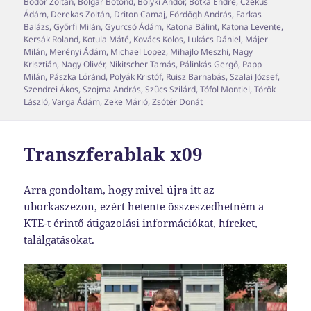
Bodor Zoltán
,
Bolgár Botond
,
Bolyki Andor
,
Botka Endre
,
Czékus
Ádám
,
Derekas Zoltán
,
Driton Camaj
,
Eördögh András
,
Farkas
Balázs
,
Győrfi Milán
,
Gyurcsó Ádám
,
Katona Bálint
,
Katona Levente
,
Kersák Roland
,
Kotula Máté
,
Kovács Kolos
,
Lukács Dániel
,
Májer
Milán
,
Merényi Ádám
,
Michael Lopez
,
Mihajlo Meszhi
,
Nagy
Krisztián
,
Nagy Olivér
,
Nikitscher Tamás
,
Pálinkás Gergő
,
Papp
Milán
,
Pászka Lóránd
,
Polyák Kristóf
,
Ruisz Barnabás
,
Szalai József
,
Szendrei Ákos
,
Szojma András
,
Szűcs Szilárd
,
Tófol Montiel
,
Török
László
,
Varga Ádám
,
Zeke Márió
,
Zsótér Donát
Transzferablak x09
Arra gondoltam, hogy mivel újra itt az
uborkaszezon, ezért hetente összeszedhetném a
KTE-t érintő átigazolási információkat, híreket,
találgatásokat.