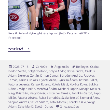
Kersák Roland Nyíregyházára igazolt (fotó: Kecskeméti TE –
Facebook)
Transzferablak x08
részletei…
Közzétéve
Szerző
Kategória
Címke
2025-07-18
CaNcOe
Átigazolás
Belényesi Csaba
,
Bodor Zoltán
,
Bolgár Botond
,
Bolyki Andor
,
Botka Endre
,
Czékus
Ádám
,
Derekas Zoltán
,
Driton Camaj
,
Eördögh András
,
Fadgyas
Tamás
,
Farkas Balázs
,
Győrfi Milán
,
Gyurcsó Ádám
,
Katona Bálint
,
Katona Levente
,
Kersák Roland
,
Kotula Máté
,
Kovács Kolos
,
Lukács
Dániel
,
Májer Milán
,
Merényi Ádám
,
Michael Lopez
,
Mihajlo Meszhi
,
Nagy Krisztián
,
Nagy Olivér
,
Nikitscher Tamás
,
Pálinkás Gergő
,
Papp
Milán
,
Pászka Lóránd
,
Ruisz Barnabás
,
Szalai József
,
Szendrei Ákos
,
Szojma András
,
Szűcs Szilárd
,
Tófol Montiel
,
Török László
,
Varga
Transzferablak x08 cí
Ádám
,
Zeke Márió
,
Zsótér Donát
2 hozzászólás