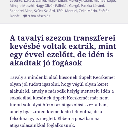
Levente
,
Lukács Dániel
,
Májer Milán
,
Merényi Ádám
,
Michael Lopez
,
Mihajlo Meszhi
,
Nagy Olivér
,
Pálinkás Gergő
,
Pászka Lóránd
,
Szendrei Ákos
,
Szűcs Szilárd
,
Tófol Montiel
,
Zeke Márió
,
Zsótér
Transzferablak x04 című bejegyzéshez
Donát
9 hozzászólás
A tavalyi szezon transzferei
kevésbé voltak extrák, mint
egy évvel ezelőtt, de idén is
akadtak jó fogások
Tavaly a mindenki által kiesőnek tippelt Kecskemét
olyan jól tudott igazolni, hogy végül olyan keret
alakult ki, amely a második helyig menetelt. Idén a
sokak által kiesőnek tippelt Kecskemét már nem
tudott sok olyat húzni az átigazolási szezonban,
amely ligaszinten kiemelkedő lett volna, de a
felsőház így is meglett. Ebben a posztban az
átigazolásainkkal foglalkozunk.