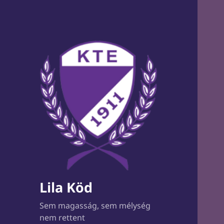
Lila Köd
Sem magasság, sem mélység
nem rettent