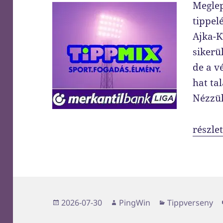
Meglep
tippel
Ajka-
sikerü
de a v
hat tal
Nézzük
TIPPM
részle
Közzétéve
Szerző
Kategória
2026-07-30
PingWin
Tippverseny