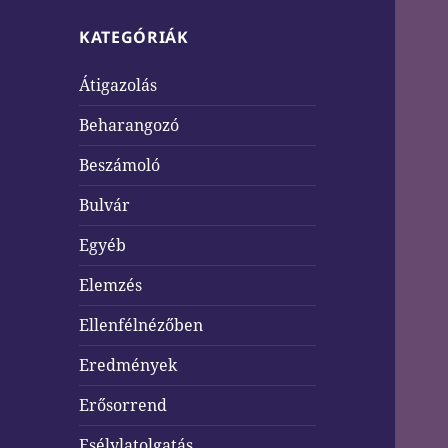
KATEGÓRIÁK
Átigazolás
Beharangozó
Beszámoló
Bulvár
Egyéb
Elemzés
Ellenfélnézőben
Eredmények
Erősorrend
Esélylatolgatás