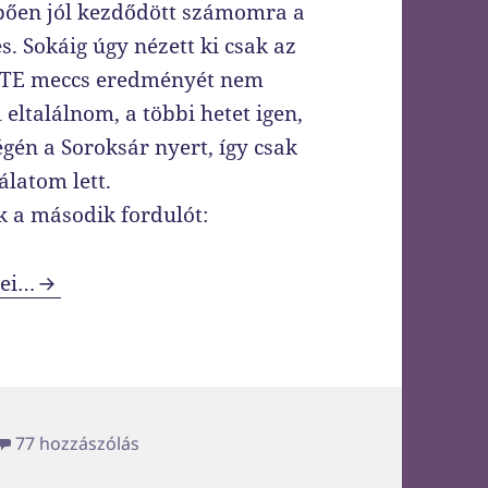
ően jól kezdődött számomra a
és. Sokáig úgy nézett ki csak az
KTE meccs eredményét nem
l eltalálnom, a többi hetet igen,
égén a Soroksár nyert, így csak
álatom lett.
 a második fordulót:
IX ⚞
⚟ 2. forduló
tei…
TIPPMIX ⚞
⚟ 2. forduló című bejegyzéshe
77 hozzászólás