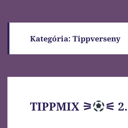
Kategória:
Tippverseny
TIPPMIX ⚞
⚟ 2.