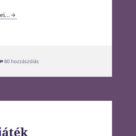
IX ⚞
⚟ első forduló
tei…
TIPPMIX ⚞
⚟ első forduló című bejegyzés
80 hozzászólás
játék