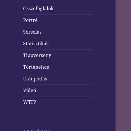
Összefoglalók
Portré
Sorsolás
Statisztikák
Tippverseny
Történelem
Utánpótlás
Videó
WTF?