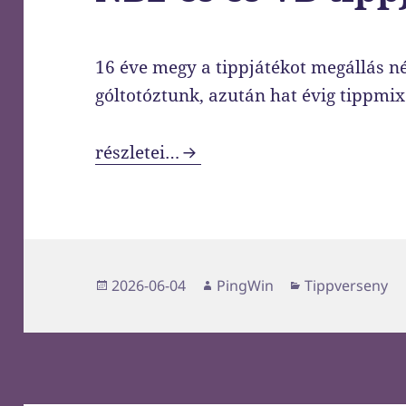
16 éve megy a tippjátékot megállás né
góltotóztunk, azután hat évig tippmixe
NB2-es és VB tippjáték
részletei…
Közzétéve
Szerző
Kategória
2026-06-04
PingWin
Tippverseny