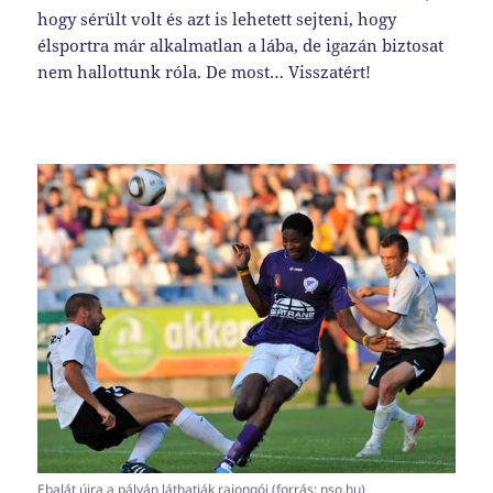
hogy sérült volt és azt is lehetett sejteni, hogy
élsportra már alkalmatlan a lába, de igazán biztosat
nem hallottunk róla. De most… Visszatért!
Ebalát újra a pályán láthatják rajongói (forrás: nso.hu)