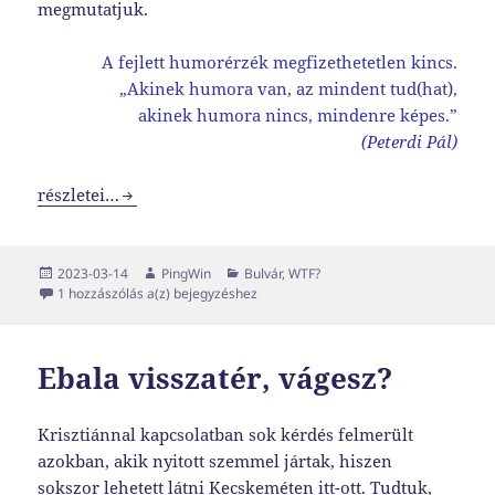
megmutatjuk.
A fejlett humorérzék megfizethetetlen kincs.
„Akinek humora van, az mindent tud(hat),
akinek humora nincs, mindenre képes.”
(Peterdi Pál)
Egy év múlva ilyenkor … avagy vissza a jövőbe.
részletei…
Közzétéve
Szerző
Kategória
2023-03-14
PingWin
Bulvár
,
WTF?
Egy év múlva ilyenkor … avagy vissza a jövőbe.
1 hozzászólás a(z)
bejegyzéshez
Ebala visszatér, vágesz?
Krisztiánnal kapcsolatban sok kérdés felmerült
azokban, akik nyitott szemmel jártak, hiszen
sokszor lehetett látni Kecskeméten itt-ott. Tudtuk,