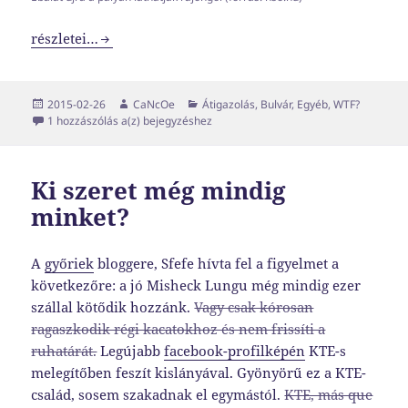
Ebala visszatér, vágesz?
részletei…
Közzétéve
Szerző
Kategória
2015-02-26
CaNcOe
Átigazolás
,
Bulvár
,
Egyéb
,
WTF?
Ebala visszatér, vágesz?
1 hozzászólás a(z)
bejegyzéshez
Ki szeret még mindig
minket?
A
győriek
bloggere, Sfefe hívta fel a figyelmet a
következőre: a jó Misheck Lungu még mindig ezer
szállal kötődik hozzánk.
Vagy csak kórosan
ragaszkodik régi kacatokhoz és nem frissíti a
ruhatárát.
Legújabb
facebook-profilképén
KTE-s
melegítőben feszít kislányával. Gyönyörű ez a KTE-
család, sosem szakadnak el egymástól.
KTE, más que