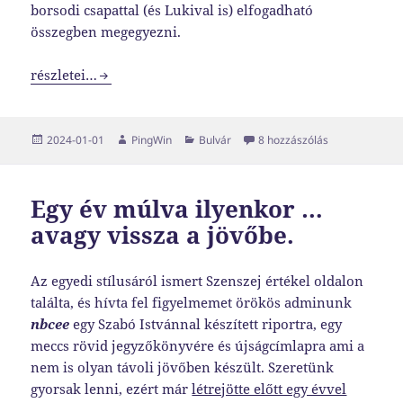
borsodi csapattal (és Lukival is) elfogadható
összegben megegyezni.
Lukiról …
részletei…
Közzétéve
Szerző
Kategória
Lukiról … című
2024-01-01
PingWin
Bulvár
8 hozzászólás
Egy év múlva ilyenkor …
avagy vissza a jövőbe.
Az egyedi stílusáról ismert Szenszej értékel oldalon
találta, és hívta fel figyelmemet örökös adminunk
nbcee
egy Szabó Istvánnal készített riportra, egy
meccs rövid jegyzőkönyvére és újságcímlapra ami a
nem is olyan távoli jövőben készült. Szeretünk
gyorsak lenni, ezért már
létrejötte előtt egy évvel