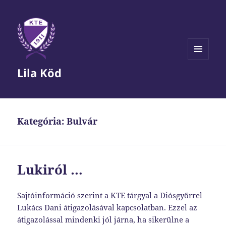
MENÜ
Lila Köd
ÉS
WIDGETEK
Kategória:
Bulvár
Lukiról …
Sajtóinformáció szerint a KTE tárgyal a Diósgyőrrel
Lukács Dani átigazolásával kapcsolatban. Ezzel az
átigazolással mindenki jól járna, ha sikerülne a