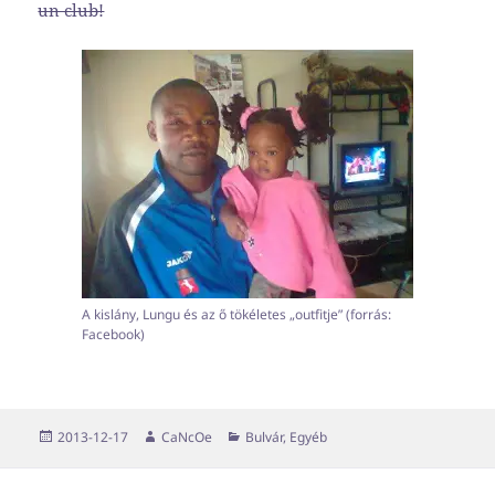
un club!
A kislány, Lungu és az ő tökéletes „outfitje” (forrás:
Facebook)
Közzétéve
Szerző
Kategória
2013-12-17
CaNcOe
Bulvár
,
Egyéb