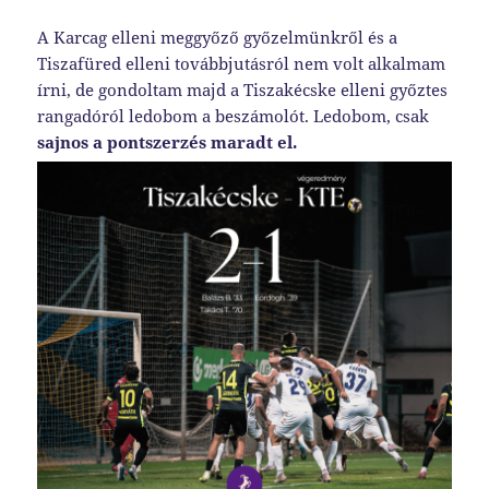
A Karcag elleni meggyőző győzelmünkről és a
Tiszafüred elleni továbbjutásról nem volt alkalmam
írni, de gondoltam majd a Tiszakécske elleni győztes
rangadóról ledobom a beszámolót. Ledobom, csak
sajnos a pontszerzés maradt el.