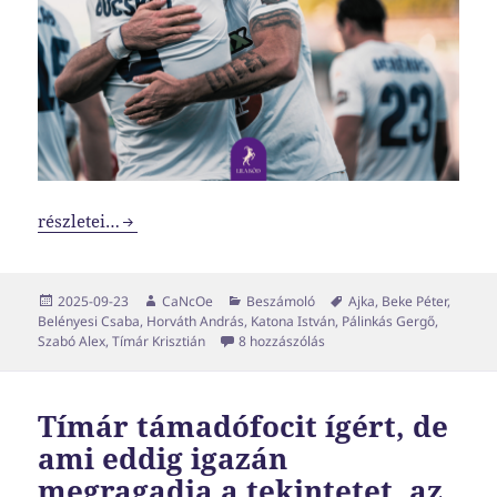
Hibátlanul fejeztük be a szezon eddigi leghúzósabb hetét
részletei…
Közzétéve
Szerző
Kategória
Címke
2025-09-23
CaNcOe
Beszámoló
Ajka
,
Beke Péter
,
Belényesi Csaba
,
Horváth András
,
Katona István
,
Pálinkás Gergő
,
Hibátlanul fejeztük be a sz
Szabó Alex
,
Tímár Krisztián
8 hozzászólás
Tímár támadófocit ígért, de
ami eddig igazán
megragadja a tekintetet, az