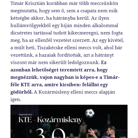
Tímár Krisztián korábban már több meccsünkön
megmutatta, hogy sem ő, sem a csapata nem esik
kétségbe akkor, ha hátrányba kerül. Az ilyen
hullámvölgyekből egy híján minden alkalommal
dicséretes tartással tudott kikecmeregni, nem fogta
meg, ha az ellenfél vezetést szerzett. Az egy kivétel,
a múlt heti, Tiszakécske elleni meccs volt, ahol bár
vezettünk, a hazaiak fordítottak, azt a hátrányt
viszont már nem sikerült ledolgoznunk.
Ez
azonban lehetőséget teremtett arra, hogy
megnézzük, vajon nagyban is képes-e a Tímár-
féle KTE arra, amire kicsiben: felállni egy
gödörből.
A Kozármisleny elleni meccs alapján
igen.