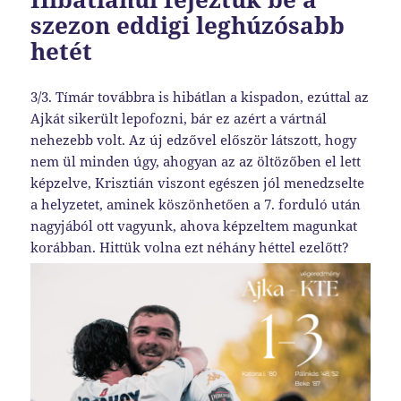
szezon eddigi leghúzósabb
hetét
3/3. Tímár továbbra is hibátlan a kispadon, ezúttal az
Ajkát sikerült lepofozni, bár ez azért a vártnál
nehezebb volt. Az új edzővel először látszott, hogy
nem ül minden úgy, ahogyan az az öltözőben el lett
képzelve, Krisztián viszont egészen jól menedzselte
a helyzetet, aminek köszönhetően a 7. forduló után
nagyjából ott vagyunk, ahova képzeltem magunkat
korábban. Hittük volna ezt néhány héttel ezelőtt?