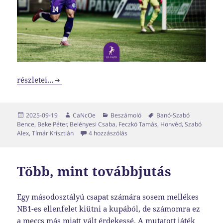
Tímár támadófocit ígért, de ami eddig igazán megragadja a
részletei…
Közzétéve
Szerző
Kategória
Címke
2025-09-19
CaNcOe
Beszámoló
Banó-Szabó
Bence
,
Beke Péter
,
Belényesi Csaba
,
Feczkó Tamás
,
Honvéd
,
Szabó
Tímár támadófocit ígért, de ami e
Alex
,
Tímár Krisztián
4 hozzászólás
Több, mint továbbjutás
Egy másodosztályú csapat számára sosem mellékes
NB1-es ellenfelet kiütni a kupából, de számomra ez
a meccs más miatt vált érdekessé. A mutatott játék