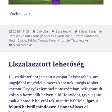
Murphy lecsapott
részletei…
Közzétéve
Szerző
Kategória
Címke
2025-11-05
CaNcOe
Beszámoló
Balázs Benjamin
,
Derekas Zoltán
,
Eördögh András
,
Győrfi Milán
,
Kovács Barnabás
,
Pintér Csaba
,
Takács Tamás
,
Tímár Krisztián
,
Tiszakécske
Murphy lecsapott című bejegyzéshez
5 hozzászólás
Elszalasztott lehetőség
1-1-es döntetlent játszott a csapat Békéscsabán, ami
nagyjából megfelel a meccs képének, mégis többet
vártam. Egy győzelemmel pontszámban befoghattuk
volna a harmadik helyen álló Honvédot, így viszont
csak a hatodik helyről tekintgetünk felfelé.
Igaz, a
feljutó helytől mindössze 3 pont választ el