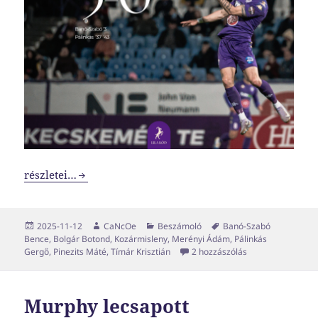
Ami kicsiben eddig működött, az most nagyban is
részletei…
Közzétéve
Szerző
Kategória
Címke
2025-11-12
CaNcOe
Beszámoló
Banó-Szabó
Bence
,
Bolgár Botond
,
Kozármisleny
,
Merényi Ádám
,
Pálinkás
Ami kicsiben eddi
Gergő
,
Pinezits Máté
,
Tímár Krisztián
2 hozzászólás
Murphy lecsapott