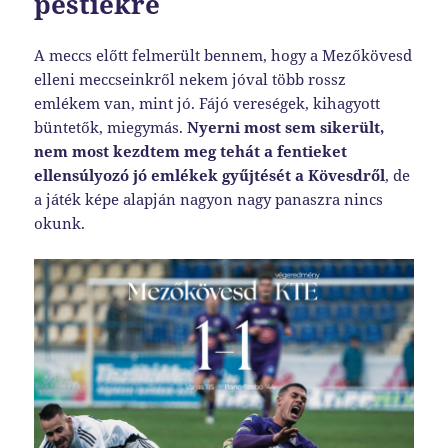
pestiekre
A meccs előtt felmerült bennem, hogy a Mezőkövesd
elleni meccseinkről nekem jóval több rossz
emlékem van, mint jó. Fájó vereségek, kihagyott
büntetők, miegymás.
Nyerni most sem sikerült,
nem most kezdtem meg tehát a fentieket
ellensúlyozó jó emlékek gyűjtését a Kövesdről
, de
a játék képe alapján nagyon nagy panaszra nincs
okunk.