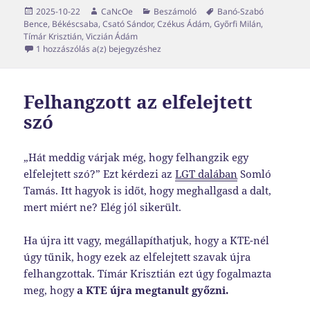
Közzétéve
Szerző
Kategória
Címke
2025-10-22
CaNcOe
Beszámoló
Banó-Szabó
Bence
,
Békéscsaba
,
Csató Sándor
,
Czékus Ádám
,
Győrfi Milán
,
Tímár Krisztián
,
Viczián Ádám
Elszalasztott lehetőség
1 hozzászólás a(z)
bejegyzéshez
Felhangzott az elfelejtett
szó
„Hát meddig várjak még, hogy felhangzik egy
elfelejtett szó?” Ezt kérdezi az
LGT dalában
Somló
Tamás. Itt hagyok is időt, hogy meghallgasd a dalt,
mert miért ne? Elég jól sikerült.
Ha újra itt vagy, megállapíthatjuk, hogy a KTE-nél
úgy tűnik, hogy ezek az elfelejtett szavak újra
felhangzottak. Tímár Krisztián ezt úgy fogalmazta
meg, hogy
a KTE újra megtanult győzni.