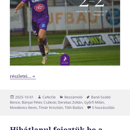
Tímár még mindig veretlen, de nem tudtunk közelebb fé
részletei…
Közzétéve
Szerző
Kategória
Címke
2025-10-01
CaNcOe
Beszámoló
Banó-Szabó
Bence
,
Bányai Péter
,
Csákvár
,
Derekas Zoltán
,
Győrfi Milán
,
Tímár még
Mondovics Kevin
,
Tímár Krisztián
,
Tóth Balázs
5 hozzászólás
Hibátlanul fejeztük be a