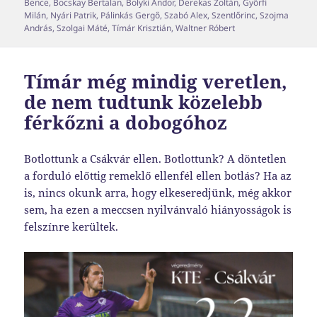
Bence
,
Bocskay Bertalan
,
Bolyki Andor
,
Derekas Zoltán
,
Győrfi
Milán
,
Nyári Patrik
,
Pálinkás Gergő
,
Szabó Alex
,
Szentlőrinc
,
Szojma
András
,
Szolgai Máté
,
Tímár Krisztián
,
Waltner Róbert
Tímár még mindig veretlen,
de nem tudtunk közelebb
férkőzni a dobogóhoz
Botlottunk a Csákvár ellen. Botlottunk? A döntetlen
a forduló előttig remeklő ellenfél ellen botlás? Ha az
is, nincs okunk arra, hogy elkeseredjünk, még akkor
sem, ha ezen a meccsen nyilvánvaló hiányosságok is
felszínre kerültek.