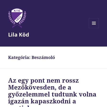
MENÜ
Lila Köd
ÉS
WIDGETEK
Kategória:
Beszámoló
Az egy pont nem rossz
Mezőkövesden, de a
győzelemmel tudtunk volna
igazán kapaszkodni a