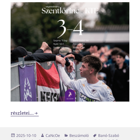
Felhangzott az elfelejtett szó
részletei…
Közzétéve
Szerző
Kategória
Címke
2025-10-10
CaNcOe
Beszámoló
Banó-Szabó