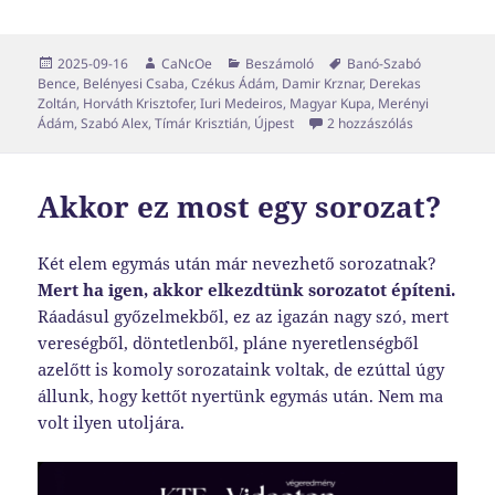
Közzétéve
Szerző
Kategória
Címke
2025-09-16
CaNcOe
Beszámoló
Banó-Szabó
Bence
,
Belényesi Csaba
,
Czékus Ádám
,
Damir Krznar
,
Derekas
Zoltán
,
Horváth Krisztofer
,
Iuri Medeiros
,
Magyar Kupa
,
Merényi
Több, mint t
Ádám
,
Szabó Alex
,
Tímár Krisztián
,
Újpest
2 hozzászólás
Akkor ez most egy sorozat?
Két elem egymás után már nevezhető sorozatnak?
Mert ha igen, akkor elkezdtünk sorozatot építeni.
Ráadásul győzelmekből, ez az igazán nagy szó, mert
vereségből, döntetlenből, pláne nyeretlenségből
azelőtt is komoly sorozataink voltak, de ezúttal úgy
állunk, hogy kettőt nyertünk egymás után. Nem ma
volt ilyen utoljára.