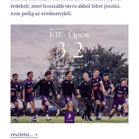
érdekelt, mert hosszabb távra abból lehet jósolni,
nem pedig az eredményből.
Több, mint továbbjutás
részletei…