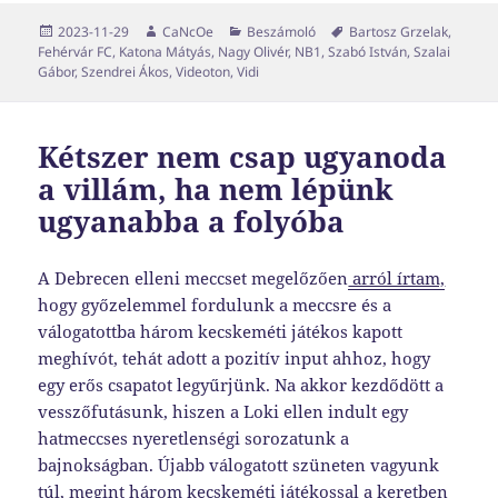
Közzétéve
Szerző
Kategória
Címke
2023-11-29
CaNcOe
Beszámoló
Bartosz Grzelak
,
Fehérvár FC
,
Katona Mátyás
,
Nagy Olivér
,
NB1
,
Szabó István
,
Szalai
Gábor
,
Szendrei Ákos
,
Videoton
,
Vidi
Kétszer nem csap ugyanoda
a villám, ha nem lépünk
ugyanabba a folyóba
A Debrecen elleni meccset megelőzően
arról írtam,
hogy győzelemmel fordulunk a meccsre és a
válogatottba három kecskeméti játékos kapott
meghívót, tehát adott a pozitív input ahhoz, hogy
egy erős csapatot legyűrjünk. Na akkor kezdődött a
vesszőfutásunk, hiszen a Loki ellen indult egy
hatmeccses nyeretlenségi sorozatunk a
bajnokságban. Újabb válogatott szüneten vagyunk
túl, megint három kecskeméti játékossal a keretben