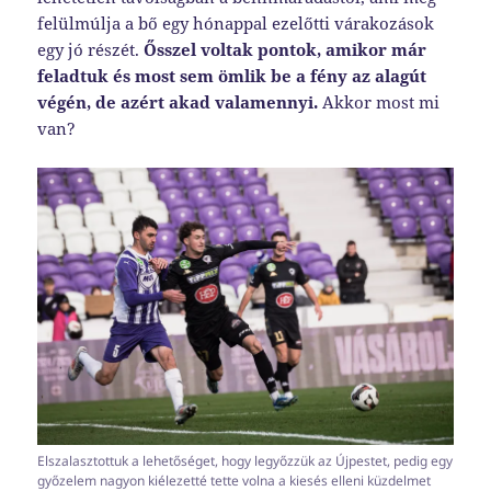
felülmúlja a bő egy hónappal ezelőtti várakozások
egy jó részét.
Ősszel voltak pontok, amikor már
feladtuk és most sem ömlik be a fény az alagút
végén, de azért akad valamennyi.
Akkor most mi
van?
Elszalasztottuk a lehetőséget, hogy legyőzzük az Újpestet, pedig egy
győzelem nagyon kiélezetté tette volna a kiesés elleni küzdelmet