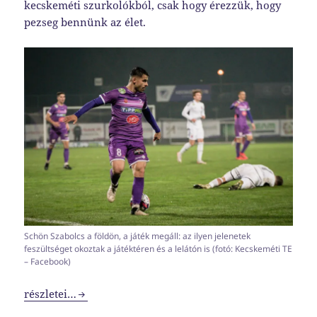
kecskeméti szurkolókból, csak hogy érezzük, hogy
pezseg bennünk az élet.
Schön Szabolcs a földön, a játék megáll: az ilyen jelenetek
feszültséget okoztak a játéktéren és a lelátón is (fotó: Kecskeméti TE
– Facebook)
Csak hogy érezd, hogy élsz
részletei…