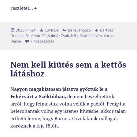
Kétszer nem csap ugyanoda a villám, ha nem lépünk ugy
részletei…
Közzétéve
Szerző
Kategória
Címke
2023-11-24
CaNcOe
Beharangozó
Bartosz
Grzelak
,
Fehérvár FC
,
Kalmár Zsolt
,
NB1
,
Szabó István
,
Varga
Kétszer nem csap ugyanoda a villám, ha nem lé
Bence
7 hozzászólás
Nem kell kiütés sem a kettős
látáshoz
Nagyon magabiztosan játszva győztük le a
Fehérvárt a Széktóiban,
de nem beszélhetünk
arról, hogy felmostuk volna velük a padlót. Pedig ha
belerohantak volna egy istenes kiütésbe, akkor talán
érthető lenne, hogy Bartosz Grzelaknak csillagok
köröznek a feje fölött.