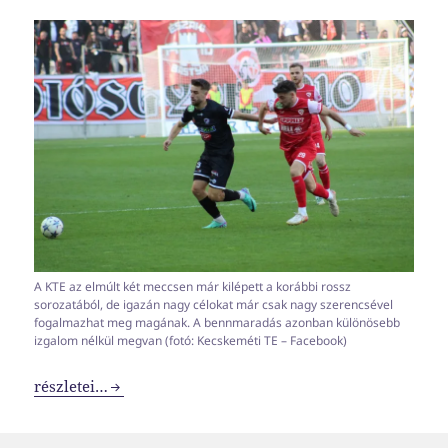
A KTE az elmúlt két meccsen már kilépett a korábbi rossz
sorozatából, de igazán nagy célokat már csak nagy szerencsével
fogalmazhat meg magának. A bennmaradás azonban különösebb
izgalom nélkül megvan (fotó: Kecskeméti TE – Facebook)
NB1-es erősorrend 2023-2024 #11
részletei…