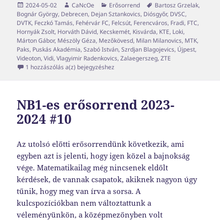
Közzétéve
Szerző
Kategória
Címke
2024-05-02
CaNcOe
Erősorrend
Bartosz Grzelak
,
Bognár György
,
Debrecen
,
Dejan Sztankovics
,
Diósgyőr
,
DVSC
,
DVTK
,
Feczkó Tamás
,
Fehérvár FC
,
Felcsút
,
Ferencváros
,
Fradi
,
FTC
,
Hornyák Zsolt
,
Horváth Dávid
,
Kecskemét
,
Kisvárda
,
KTE
,
Loki
,
Márton Gábor
,
Mészöly Géza
,
Mezőkövesd
,
Milan Milanovics
,
MTK
,
Paks
,
Puskás Akadémia
,
Szabó István
,
Szrdjan Blagojevics
,
Újpest
,
Videoton
,
Vidi
,
Vlagyimir Radenkovics
,
Zalaegerszeg
,
ZTE
NB1-es erősorrend 2023-2024 #11
1 hozzászólás a(z)
bejegyzéshez
NB1-es erősorrend 2023-
2024 #10
Az utolsó előtti erősorrendünk következik, ami
egyben azt is jelenti, hogy igen közel a bajnokság
vége. Matematikailag még nincsenek eldőlt
kérdések, de vannak csapatok, akiknek nagyon úgy
tűnik, hogy meg van írva a sorsa. A
kulcspozíciókban nem változtattunk a
véleményünkön, a középmezőnyben volt