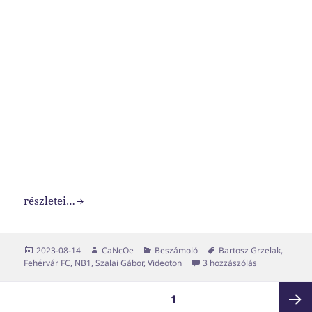
Nem kell kiütés sem a kettős látáshoz
részletei…
Közzétéve
Szerző
Kategória
Címke
2023-08-14
CaNcOe
Beszámoló
Bartosz Grzelak
,
Nem kell kiüt
Fehérvár FC
,
NB1
,
Szalai Gábor
,
Videoton
3 hozzászólás
Bejegyzések
OLDAL
1
lapozása