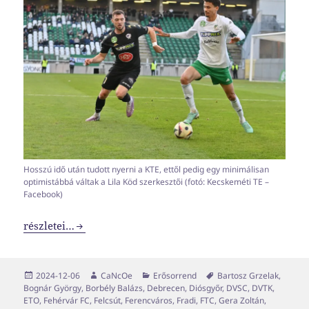
Hosszú idő után tudott nyerni a KTE, ettől pedig egy minimálisan
optimistábbá váltak a Lila Köd szerkesztői (fotó: Kecskeméti TE –
Facebook)
NB1-es erősorrend 2024-2025 #6
részletei…
Közzétéve
Szerző
Kategória
Címke
2024-12-06
CaNcOe
Erősorrend
Bartosz Grzelak
,
Bognár György
,
Borbély Balázs
,
Debrecen
,
Diósgyőr
,
DVSC
,
DVTK
,
ETO
,
Fehérvár FC
,
Felcsút
,
Ferencváros
,
Fradi
,
FTC
,
Gera Zoltán
,