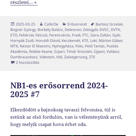
NB1-es erősorrend 2024-2025 #9
részletei…
Közzétéve
Szerző
Kategória
Címke
2025-03-25
CaNcOe
Erősorrend
Bartosz Grzelak
,
Bognár György
,
Borbély Balázs
,
Debrecen
,
Diósgyőr
,
DVSC
,
DVTK
,
ETO
,
Fehérvár
,
Felcsút
,
Ferencváros
,
Fradi
,
FTC
,
Gera Zoltán
,
Győr
,
Hornyák Zsolt
,
Horváth Dávid
,
Kecskemét
,
KTE
,
Loki
,
Márton Gábor
,
MTK
,
Nestor El Maestro
,
Nyíregyháza
,
Paks
,
Pető Tamás
,
Puskás
Akadémia
,
Robbie Keane
,
Szpari
,
Tímár Krisztián
,
Újpest
,
Valdasz
Dambrauszkasz
,
Videoton
,
Vidi
,
Zalaegerszeg
,
ZTE
NB1-es erősorrend 2024-2025 #9 című bejegyzéshez
2 hozzászólás
NB1-es erősorrend 2024-
2025 #7
Elkezdődött a bajnokság tavaszi felvonása, túl is
estünk az első fordulón, van is véleményünk arról,
hogy melyik csapat hova érhet oda.