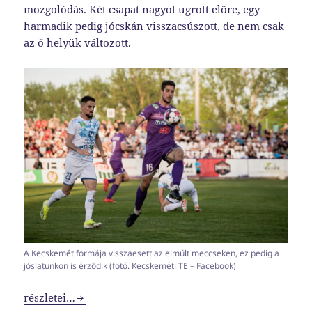
mozgolódás. Két csapat nagyot ugrott előre, egy
harmadik pedig jócskán visszacsúszott, de nem csak
az ő helyük változott.
A Kecskemét formája visszaesett az elmúlt meccseken, ez pedig a
jóslatunkon is érződik (fotó. Kecskeméti TE – Facebook)
NB1-es erősorrend 2023-2024 #10
részletei…