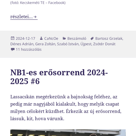
(fotó: Kecskeméti TE – Facebook)
Két ablaküveg között
részletei…
Közzétéve
Szerző
Kategória
Címke
2024-12-17
CaNcOe
Beszámoló
Bartosz Grzelak
,
Dénes Adrián
,
Gera Zoltán
,
Szabó István
,
Újpest
,
Zsótér Donát
Két ablaküveg között című bejegyzéshez
11 hozzászólás
NB1-es erősorrend 2024-
2025 #6
Lassacskán megérkezünk a bajnokság feléhez, az
pedig már nagyjából kialakult, hogy melyik csapat
milyen célokért küzdhet. Érkezik az új erősorrend,
lássuk, kit, hova várunk.