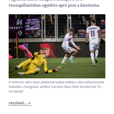
visszapillantóban egyelőre apró pont a kiesőzóna.
A Fehérvár ellen olyan játékosok tudtak előlépni, akik eddig kevésbé
hallatták a hangjukat, például Szendrei Ákos (fotó: Kecskeméti TE –
Facebook)
Kifejezetten izgalmas meccsen egész jó focit láthattunk, 
részletei…