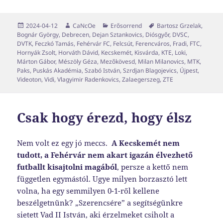
Közzétéve
Szerző
Kategória
Címke
2024-04-12
CaNcOe
Erősorrend
Bartosz Grzelak
,
Bognár György
,
Debrecen
,
Dejan Sztankovics
,
Diósgyőr
,
DVSC
,
DVTK
,
Feczkó Tamás
,
Fehérvár FC
,
Felcsút
,
Ferencváros
,
Fradi
,
FTC
,
Hornyák Zsolt
,
Horváth Dávid
,
Kecskemét
,
Kisvárda
,
KTE
,
Loki
,
Márton Gábor
,
Mészöly Géza
,
Mezőkövesd
,
Milan Milanovics
,
MTK
,
Paks
,
Puskás Akadémia
,
Szabó István
,
Szrdjan Blagojevics
,
Újpest
,
Videoton
,
Vidi
,
Vlagyimir Radenkovics
,
Zalaegerszeg
,
ZTE
Csak hogy érezd, hogy élsz
Nem volt ez egy jó meccs.
A Kecskemét nem
tudott, a Fehérvár nem akart igazán élvezhető
futballt kisajtolni magából
, persze a kettő nem
független egymástól. Ugye milyen borzasztó lett
volna, ha egy semmilyen 0-1-ről kellene
beszélgetnünk? „Szerencsére” a segítségünkre
sietett Vad II István, aki érzelmeket csiholt a