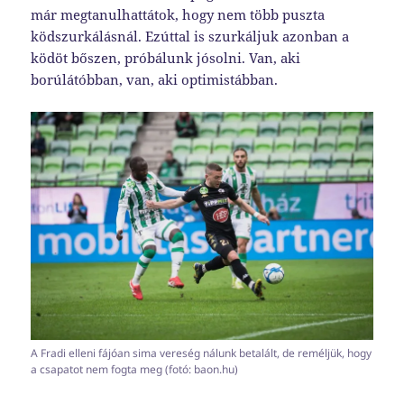
már megtanulhattátok, hogy nem több puszta
ködszurkálásnál. Ezúttal is szurkáljuk azonban a
ködöt bőszen, próbálunk jósolni. Van, aki
borúlátóbban, van, aki optimistábban.
A Fradi elleni fájóan sima vereség nálunk betalált, de reméljük, hogy
a csapatot nem fogta meg (fotó: baon.hu)