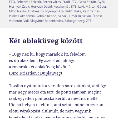
ETO
,
Fehérvár
,
Felcsút
,
Ferencváros
,
Fradi
,
FTC
,
Gera Zoltán
,
Győr
,
Hornyák Zsolt
,
Horváth Dávid
,
Kecskemét
,
KTE
,
Loki
,
Márton Gábor
,
MTK
,
Nestor El Maestro
,
Nyíregyháza
,
PAFC
,
Paks
,
Pető Tamás
,
Puskás Akadémia
,
Robbie Keane
,
Szpari
,
Tímár Krisztián
,
Újpest
,
Videoton
,
Vidi
,
Vlagyimir Radenkovics
,
Zalaegerszeg
,
ZTE
Két ablaküveg között
– „Úgy néz ki, hogy maradok itt, feladom
és újrakezdem. Egyszerűen, ahogy
a rovarok két ablaküveg között.”
(
Bíró Krisztián : Duplaüveg
)
Tovább nyújtottuk a veretlen sorozatunkat, ami így
már négy meccs óta tart, de pontszámban megint
csak egyetlen pontocska került a nevünk mellé.
Utolsó helyen telelünk, ami szinte minden szezon
előtti várakozást alulmúlt, de nem vagyunk
lehetetlen távolságban a bennmaradástól, ami meg