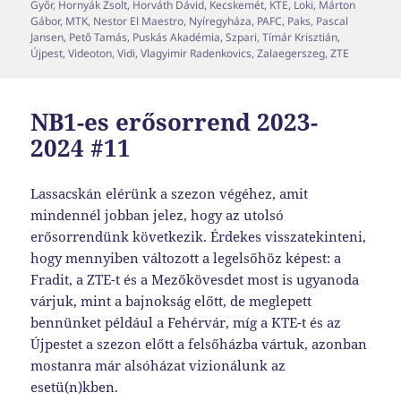
Győr
,
Hornyák Zsolt
,
Horváth Dávid
,
Kecskemét
,
KTE
,
Loki
,
Márton
Gábor
,
MTK
,
Nestor El Maestro
,
Nyíregyháza
,
PAFC
,
Paks
,
Pascal
Jansen
,
Pető Tamás
,
Puskás Akadémia
,
Szpari
,
Tímár Krisztián
,
Újpest
,
Videoton
,
Vidi
,
Vlagyimir Radenkovics
,
Zalaegerszeg
,
ZTE
NB1-es erősorrend 2023-
2024 #11
Lassacskán elérünk a szezon végéhez, amit
mindennél jobban jelez, hogy az utolsó
erősorrendünk következik. Érdekes visszatekinteni,
hogy mennyiben változott a legelsőhöz képest: a
Fradit, a ZTE-t és a Mezőkövesdet most is ugyanoda
várjuk, mint a bajnokság előtt, de meglepett
bennünket például a Fehérvár, míg a KTE-t és az
Újpestet a szezon előtt a felsőházba vártuk, azonban
mostanra már alsóházat vizionálunk az
esetü(n)kben.