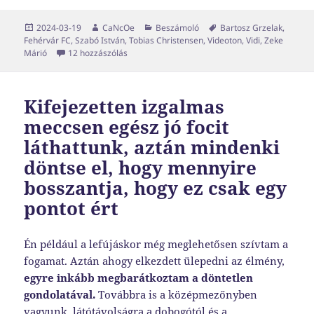
Közzétéve
Szerző
Kategória
Címke
2024-03-19
CaNcOe
Beszámoló
Bartosz Grzelak
,
Fehérvár FC
,
Szabó István
,
Tobias Christensen
,
Videoton
,
Vidi
,
Zeke
Csak hogy érezd, hogy élsz című bejegyzéshez
Márió
12 hozzászólás
Kifejezetten izgalmas
meccsen egész jó focit
láthattunk, aztán mindenki
döntse el, hogy mennyire
bosszantja, hogy ez csak egy
pontot ért
Én például a lefújáskor még meglehetősen szívtam a
fogamat. Aztán ahogy elkezdett ülepedni az élmény,
egyre inkább megbarátkoztam a döntetlen
gondolatával.
Továbbra is a középmezőnyben
vagyunk, látótávolságra a dobogótól és a