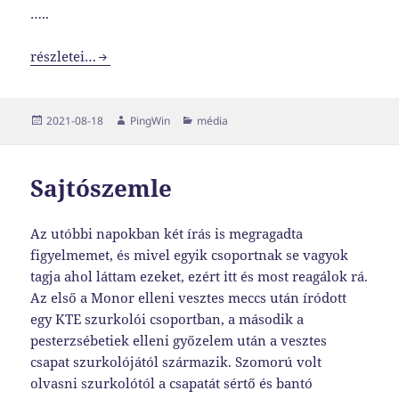
…..
Miért nem a DVTK-KTE meccset adja a tévé?
részletei…
Közzétéve
Szerző
Kategória
2021-08-18
PingWin
média
Sajtószemle
Az utóbbi napokban két írás is megragadta
figyelmemet, és mivel egyik csoportnak se vagyok
tagja ahol láttam ezeket, ezért itt és most reagálok rá.
Az első a Monor elleni vesztes meccs után íródott
egy KTE szurkolói csoportban, a második a
pesterzsébetiek elleni győzelem után a vesztes
csapat szurkolójától származik. Szomorú volt
olvasni szurkolótól a csapatát sértő és bantó