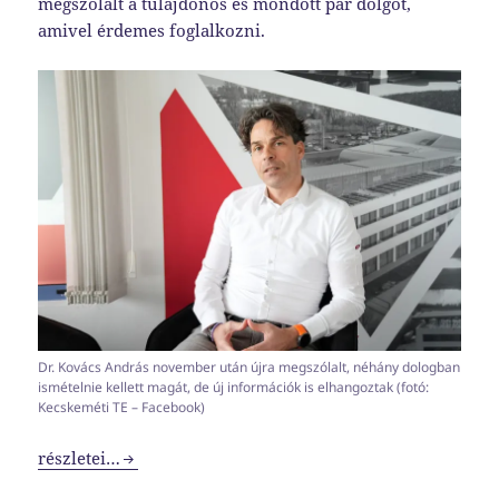
megszólalt a tulajdonos és mondott pár dolgot,
amivel érdemes foglalkozni.
Dr. Kovács András november után újra megszólalt, néhány dologban
ismételnie kellett magát, de új információk is elhangoztak (fotó:
Kecskeméti TE – Facebook)
Megtört a csend
részletei…