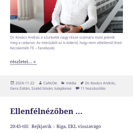
Dr. Kovács András a szurkolók nagy része számára most jelenik
meg a radaron. Az interjúból az is kiderül, hogy nem véletlenül (fotó:
Kecskeméti TE – Facebook)
Előlépett a tulajdonos
részletei…
Közzétéve
Szerző
Kategória
Címke
2024-11-22
CaNcOe
média
Dr. Kovács András
,
Előlépett a tula
Gera Zoltán
,
Szabó István
,
tulajdonos
11 hozzászólás
Ellenfélnézőben …
20:45-től: Rejkjavik – Riga, EKL visszavágó