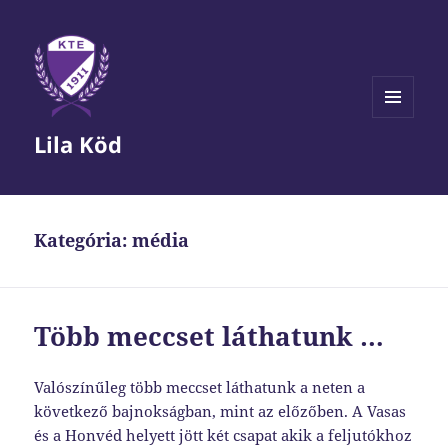
MENÜ
Lila Köd
ÉS
WIDGETEK
Kategória:
média
Több meccset láthatunk …
Valószínűleg több meccset láthatunk a neten a
következő bajnokságban, mint az előzőben. A Vasas
és a Honvéd helyett jött két csapat akik a feljutókhoz