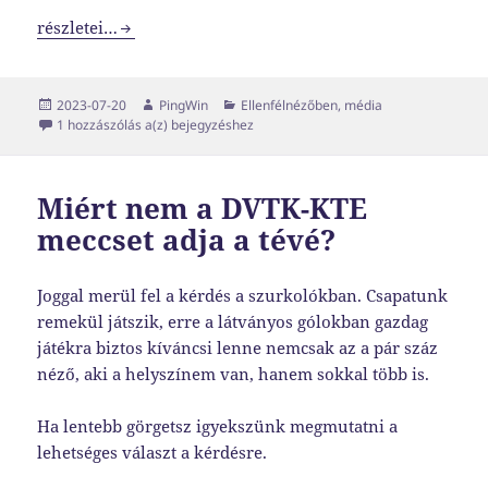
Ellenfélnézőben …
részletei…
Közzétéve
Szerző
Kategória
2023-07-20
PingWin
Ellenfélnézőben
,
média
Ellenfélnézőben …
1 hozzászólás a(z)
bejegyzéshez
Miért nem a DVTK-KTE
meccset adja a tévé?
Joggal merül fel a kérdés a szurkolókban. Csapatunk
remekül játszik, erre a látványos gólokban gazdag
játékra biztos kíváncsi lenne nemcsak az a pár száz
néző, aki a helyszínem van, hanem sokkal több is.
Ha lentebb görgetsz igyekszünk megmutatni a
lehetséges választ a kérdésre.