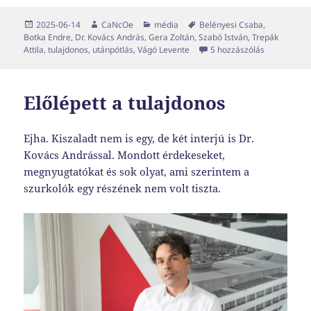
Közzétéve
Szerző
Kategória
Címke
2025-06-14
CaNcOe
média
Belényesi Csaba
,
Botka Endre
,
Dr. Kovács András
,
Gera Zoltán
,
Szabó István
,
Trepák
Megtört a c
Attila
,
tulajdonos
,
utánpótlás
,
Vágó Levente
5 hozzászólás
Előlépett a tulajdonos
Ejha. Kiszaladt nem is egy, de két interjú is Dr.
Kovács Andrással. Mondott érdekeseket,
megnyugtatókat és sok olyat, ami szerintem a
szurkolók egy részének nem volt tiszta.