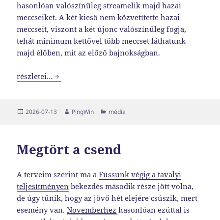
hasonlóan valószínűleg streamelik majd hazai
meccseiket. A két kieső nem közvetítette hazai
meccseit, viszont a két újonc valószínűleg fogja,
tehát minimum kettővel több meccset láthatunk
majd élőben, mit az előző bajnokságban.
Több meccset láthatunk …
részletei…
Közzétéve
Szerző
Kategória
2026-07-13
PingWin
média
Megtört a csend
A terveim szerint ma a
Fussunk végig a tavalyi
teljesítményen
bekezdés második része jött volna,
de úgy tűnik, hogy az jövő hét elejére csúszik, mert
esemény van.
Novemberhez
hasonlóan ezúttal is