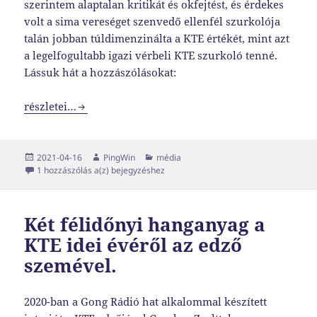
szerintem alaptalan kritikát és okfejtést, és érdekes
volt a sima vereséget szenvedő ellenfél szurkolója
talán jobban túldimenzinálta a KTE értékét, mint azt
a legelfogultabb igazi vérbeli KTE szurkoló tenné.
Lássuk hát a hozzászólásokat:
Sajtószemle
részletei…
Közzétéve
Szerző
Kategória
2021-04-16
PingWin
média
Sajtószemle
1 hozzászólás a(z)
bejegyzéshez
Két félidőnyi hanganyag a
KTE idei évéről az edző
szemével.
2020-ban a Gong Rádió hat alkalommal készített