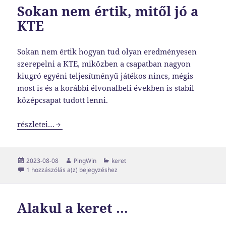
Sokan nem értik, mitől jó a
KTE
Sokan nem értik hogyan tud olyan eredményesen
szerepelni a KTE, miközben a csapatban nagyon
kiugró egyéni teljesítményű játékos nincs, mégis
most is és a korábbi élvonalbeli években is stabil
középcsapat tudott lenni.
Sokan nem értik, mitől jó a KTE
részletei…
Közzétéve
Szerző
Kategória
2023-08-08
PingWin
keret
Sokan nem értik, mitől jó a KTE
1 hozzászólás a(z)
bejegyzéshez
Alakul a keret …