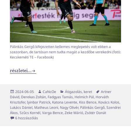
Pálinkás Gergő kifejezetten kellemes meglepetés volt ebben a
szezonban, de tartósan nem tudta magát a kezdőbe verekedni (fotó:
Kecskeméti TE – Facebook)
A tavalyi szezon transzferei kevésbé voltak extrák, mint e
részletei…
Közzétéve
Szerző
Kategória
Címke
2024-06-05
CaNcOe
Átigazolás
,
keret
Artner
Dávid
,
Derekas Zoltán
,
Fadgyas Tamás
,
Helmich Pál
,
Horváth
Krisztofer
,
Iyinbor Patrick
,
Katona Levente
,
Kiss Bence
,
Kovács Kolos
,
Lukács Dániel
,
Matheus Leoni
,
Nagy Olivér
,
Pálinkás Gergő
,
Szendrei
Ákos
,
Szűcs Kornél
,
Varga Bence
,
Zeke Márió
,
Zsótér Donát
A tavalyi szezon transzferei kevésbé voltak extrák, mint 
6 hozzászólás