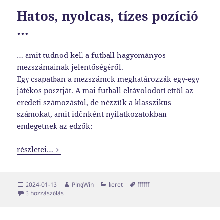
Hatos, nyolcas, tízes pozíció
…
… amit tudnod kell a futball hagyományos
mezszámainak jelentőségéről.
Egy csapatban a mezszámok meghatározzák egy-egy
játékos posztját. A mai futball eltávolodott ettől az
eredeti számozástól, de nézzük a klasszikus
számokat, amit időnként nyilatkozatokban
emlegetnek az edzők:
Hatos, nyolcas, tízes pozíció …
részletei…
Közzétéve
Szerző
Kategória
Címke
2024-01-13
PingWin
keret
ffffff
Hatos, nyolcas, tízes pozíció … című bejegyzéshez
3 hozzászólás