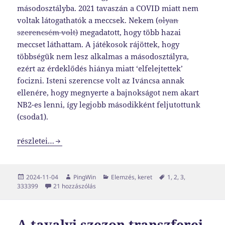
másodosztályba. 2021 tavaszán a COVID miatt nem
voltak látogathatók a meccsek. Nekem (
olyan
szerencsém volt)
megadatott, hogy több hazai
meccset láthattam. A játékosok rájöttek, hogy
többségük nem lesz alkalmas a másodosztályra,
ezért az érdeklődés hiánya miatt ‘elfelejtettek’
focizni. Isteni szerencse volt az Iváncsa annak
ellenére, hogy megnyerte a bajnokságot nem akart
NB2-es lenni, így legjobb másodikként feljutottunk
(csoda1).
Minden csoda 3 napig tart, …
részletei…
Közzétéve
Szerző
Kategória
Címke
2024-11-04
PingWin
Elemzés
,
keret
1
,
2
,
3
,
Minden csoda 3 napig tart, … című bejegyzésh
333399
21 hozzászólás
A tavalyi szezon transzferei