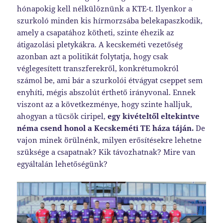
hónapokig kell nélkülöznünk a KTE-t. Ilyenkor a
szurkoló minden kis hírmorzsába belekapaszkodik,
amely a csapatához kötheti, szinte éhezik az
átigazolási pletykákra. A kecskeméti vezetőség
azonban azt a politikát folytatja, hogy csak
véglegesített transzferekről, konkrétumokról
számol be, ami bár a szurkolói étvágyat cseppet sem
enyhíti, mégis abszolút érthető irányvonal. Ennek
viszont az a következménye, hogy szinte halljuk,
ahogyan a tücsök ciripel,
egy kivételtől eltekintve
néma csend honol a Kecskeméti TE háza táján.
De
vajon minek örülnénk, milyen erősítésekre lehetne
szüksége a csapatnak? Kik távozhatnak? Mire van
egyáltalán lehetőségünk?