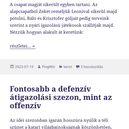
A csapat magját sikerült egyben tartani. Az
alapcsapatból Zekét reméljük Leonival sikerül majd
pótolni, Báló és Krisztofer góljait pedig terveink
szerint a nyári igazolású játékosok szállítják majd.
Nézzük hogyan alakult át keretünk:
Alakul a keret …
részletei…
Közzétéve
Szerző
Kategória
Alakul a keret 
2023-07-19
PingWin
keret
3 hozzászólás
Fontosabb a defenzív
átigazolási szezon, mint az
offenzív
Az idei szezonban igazán hosszúra nyúlik a téli
szünet a katari világbajnokságnak köszönhetően,