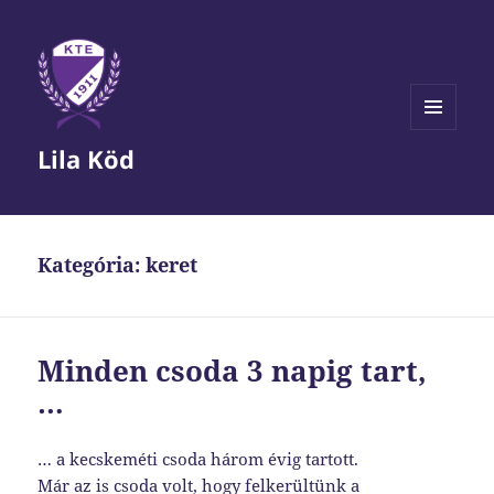
MENÜ
Lila Köd
ÉS
WIDGETEK
Kategória:
keret
Minden csoda 3 napig tart,
…
… a kecskeméti csoda három évig tartott.
Már az is csoda volt, hogy felkerültünk a