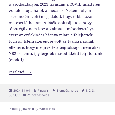
másodosztályba. 2021 tavaszán a COVID miatt nem
voltak látogathatók a meccsek. Nekem (
olyan
szerencsém volt)
megadatott, hogy több hazai
meccset láthattam. A játékosok rájöttek, hogy
többségük nem lesz alkalmas a másodosztályra,
ezért az érdeklődés hiánya miatt ‘elfelejtettek’
focizni. Isteni szerencse volt az Iváncsa annak
ellenére, hogy megnyerte a bajnokságot nem akart
NB2-es lenni, így legjobb másodikként feljutottunk
(csoda1).
Minden csoda 3 napig tart, …
részletei…
Közzétéve
Szerző
Kategória
Címke
2024-11-04
PingWin
Elemzés
,
keret
1
,
2
,
3
,
Minden csoda 3 napig tart, … című bejegyzésh
333399
21 hozzászólás
Proudly powered by WordPress