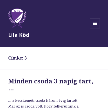
MENÜ
Lila Köd
ÉS
WIDGETEK
Címke:
3
Minden csoda 3 napig tart,
…
… a kecskeméti csoda három évig tartott.
Már az is csoda volt, hogy felkerültünk a