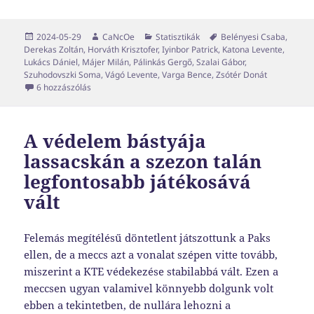
Közzétéve
Szerző
Kategória
Címke
2024-05-29
CaNcOe
Statisztikák
Belényesi Csaba
,
Derekas Zoltán
,
Horváth Krisztofer
,
Iyinbor Patrick
,
Katona Levente
,
Lukács Dániel
,
Májer Milán
,
Pálinkás Gergő
,
Szalai Gábor
,
Szuhodovszki Soma
,
Vágó Levente
,
Varga Bence
,
Zsótér Donát
Szezonvégi statisztikák című bejegyzéshez
6 hozzászólás
A védelem bástyája
lassacskán a szezon talán
legfontosabb játékosává
vált
Felemás megítélésű döntetlent játszottunk a Paks
ellen, de a meccs azt a vonalat szépen vitte tovább,
miszerint a KTE védekezése stabilabbá vált. Ezen a
meccsen ugyan valamivel könnyebb dolgunk volt
ebben a tekintetben, de nullára lehozni a