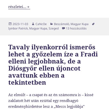
A gyógyulás útján
részletei…
Közzétéve
Szerző
Kategória
Címke
2023-11-03
CaNcOe
Beszámoló
,
Magyar Kupa
A gyógyulás útj
Iyinbor Patrick
,
Magyar Kupa
,
Szeged
13 hozzászólás
Tavaly ilyenkorról ismerős
lehet a győzelem íze a Fradi
elleni legjobbnak, de a
Diósgyőr ellen újoncot
avattunk ebben a
tekintetben
Az elmúlt – a csapat és az én számomra is – kissé
zaklatott hét után ezúttal egy rendhagyó
eredményhirdetése lesz a „Meccs legjobbja”