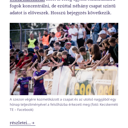
fogok koncentrálni, de ezúttal néhány csapat szintű
adatot is előveszek. Hosszú bejegyzés következik.
A szezon végére kozmetikázott a csapat és az utolsó nagyjából egy
hónap teljesítményével a felsőházba érkezett meg (fotó: Kecskeméti
TE – Facebook)
Szezonvégi statisztikák
részletei…