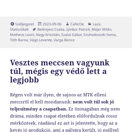
Forma
Közzétéve
Szerző
Kategória
Széljegyzet
2023-09-06
CaNcOe
Laza
,
Címke
Statisztikák
Belényesi Csaba
,
Iyinbor Patrick
,
Májer Milán
,
Matheus Leoni
,
Nagy Krisztián
,
Szalai Gábor
,
Szuhodovszki Soma
,
Tóth Barna
,
Vágó Levente
,
Varga Bence
Vesztes meccsen vagyunk
túl, mégis egy védő lett a
legjobb
Régen volt már ilyen, de sajnos az MTK elleni
meccsről el kell mondanunk:
nem volt túl sok jó
teljesítmény a csapatban.
Ez önmagában még nem
dráma, minden csapat életében előfordulnak rossz
mérkőzések, ráadásul ez azt is jelentette, hogy az a
kevés jó produkció, ami a pályára került, jó eséllyel