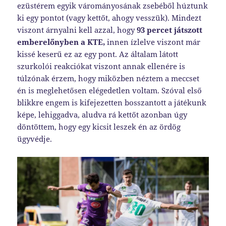
ezüstérem egyik várományosának zsebéből húztunk
ki egy pontot (vagy kettőt, ahogy vesszük). Mindezt
viszont árnyalni kell azzal, hogy
93 percet játszott
emberelőnyben a KTE,
innen ízlelve viszont már
kissé keserű ez az egy pont. Az általam látott
szurkolói reakciókat viszont annak ellenére is
túlzónak érzem, hogy miközben néztem a meccset
én is meglehetősen elégedetlen voltam. Szóval első
blikkre engem is kifejezetten bosszantott a játékunk
képe, lehiggadva, aludva rá kettőt azonban úgy
döntöttem, hogy egy kicsit leszek én az ördög
ügyvédje.