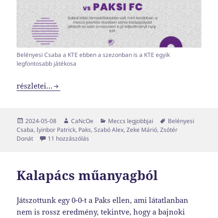
Belényesi Csaba a KTE ebben a szezonban is a KTE egyik
legfontosabb játékosa
A védelem bástyája lassacskán a szezon talán legfontosab
részletei…
Közzétéve
Szerző
Kategória
Címke
2024-05-08
CaNcOe
Meccs legjobbjai
Belényesi
Csaba
,
Iyinbor Patrick
,
Paks
,
Szabó Alex
,
Zeke Márió
,
Zsótér
A védelem bástyája lassacskán a szezon talán 
Donát
11 hozzászólás
Kalapács műanyagból
Játszottunk egy 0-0-t a Paks ellen, ami látatlanban
nem is rossz eredmény, tekintve, hogy a bajnoki