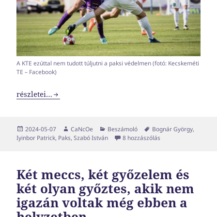
A KTE ezúttal nem tudott túljutni a paksi védelmen (fotó: Kecskeméti
TE – Facebook)
Kalapács műanyagból
részletei…
Közzétéve
Szerző
Kategória
Címke
2024-05-07
CaNcOe
Beszámoló
Bognár György
,
Kalapács műanyagbó
Iyinbor Patrick
,
Paks
,
Szabó István
8 hozzászólás
Két meccs, két győzelem és
két olyan győztes, akik nem
igazán voltak még ebben a
helyzetben