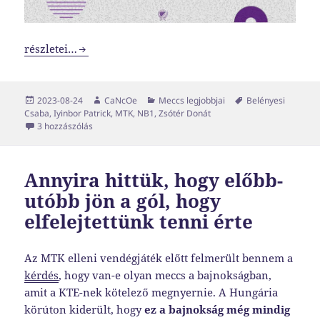
Vesztes meccsen vagyunk túl, mégis egy védő lett a legjob
részletei…
Közzétéve
Szerző
Kategória
Címke
2023-08-24
CaNcOe
Meccs legjobbjai
Belényesi
Csaba
,
Iyinbor Patrick
,
MTK
,
NB1
,
Zsótér Donát
Vesztes meccsen vagyunk túl, mégis egy védő lett a legj
3 hozzászólás
Annyira hittük, hogy előbb-
utóbb jön a gól, hogy
elfelejtettünk tenni érte
Az MTK elleni vendégjáték előtt felmerült bennem a
kérdés
, hogy van-e olyan meccs a bajnokságban,
amit a KTE-nek kötelező megnyernie. A Hungária
körúton kiderült, hogy
ez a bajnokság még mindig