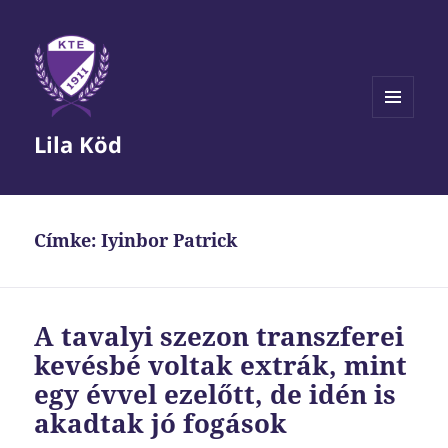
MENÜ
Lila Köd
ÉS
WIDGETEK
Címke:
Iyinbor Patrick
A tavalyi szezon transzferei
kevésbé voltak extrák, mint
egy évvel ezelőtt, de idén is
akadtak jó fogások