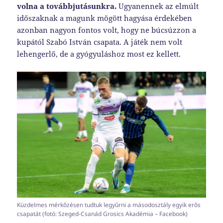
volna a továbbjutásunkra.
Ugyanennek az elmúlt
időszaknak a magunk mögött hagyása érdekében
azonban nagyon fontos volt, hogy ne búcsúzzon a
kupától Szabó István csapata. A játék nem volt
lehengerlő, de a gyógyuláshoz most ez kellett.
Küzdelmes mérkőzésen tudtuk legyűrni a másodosztály egyik erős
csapatát (fotó: Szeged-Csanád Grosics Akadémia – Facebook)