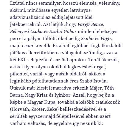
Ezúttal nincs semmilyen hosszú elemzés, vélemény,
akármi, mindössze egyetlen látványos
adatvizualizáció az eddig lejátszott idei
játékpercekről. Azt látjuk, hogy
Varga Bence
,
Belényesi Csaba
és
Szalai Gábor
minden lehetséges
percet a pályán töltött, őket pedig
Szuho
és
Vágó
,
majd
Leoni
követik. Ez a hat legtöbbet foglalkoztatott
játékos a keretünkben a válogatott szünetig, azaz a
két EKL selejtezőn és az öt bajnokin. Tehát ők azok,
akiket ilyen-olyan okokból legkevésbé forgat,
pihentet, variál, vagy másik oldalról, akiket a
leginkább pótolhatatlannak érez Szabó István.
Utánuk már kicsit lemaradva érkezik Májer, Tóth
Barna, Nagy Krisz és Iyinbor. Azzal, hogy bejön a
képbe a Magyar Kupa, továbbá a később csatlakozók
(Horváth, Zsótér, Zeke) beilleszkedésével és a
sérültek egyszermajd felépülésével ebben azért
várható változás, de egyelőre így nézünk ki: