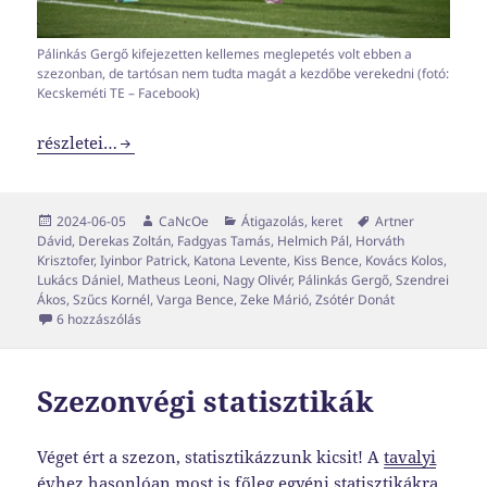
Pálinkás Gergő kifejezetten kellemes meglepetés volt ebben a
szezonban, de tartósan nem tudta magát a kezdőbe verekedni (fotó:
Kecskeméti TE – Facebook)
A tavalyi szezon transzferei kevésbé voltak extrák, mint e
részletei…
Közzétéve
Szerző
Kategória
Címke
2024-06-05
CaNcOe
Átigazolás
,
keret
Artner
Dávid
,
Derekas Zoltán
,
Fadgyas Tamás
,
Helmich Pál
,
Horváth
Krisztofer
,
Iyinbor Patrick
,
Katona Levente
,
Kiss Bence
,
Kovács Kolos
,
Lukács Dániel
,
Matheus Leoni
,
Nagy Olivér
,
Pálinkás Gergő
,
Szendrei
Ákos
,
Szűcs Kornél
,
Varga Bence
,
Zeke Márió
,
Zsótér Donát
A tavalyi szezon transzferei kevésbé voltak extrák, mint 
6 hozzászólás
Szezonvégi statisztikák
Véget ért a szezon, statisztikázzunk kicsit! A
tavalyi
évhez hasonlóan
most is főleg egyéni statisztikákra