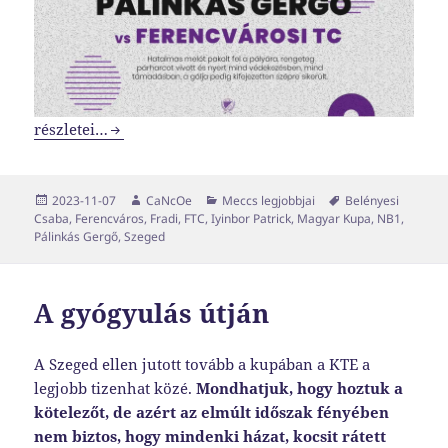
Két meccs, két győzelem és két olyan győztes, akik nem i
részletei…
Közzétéve
Szerző
Kategória
Címke
2023-11-07
CaNcOe
Meccs legjobbjai
Belényesi
Csaba
,
Ferencváros
,
Fradi
,
FTC
,
Iyinbor Patrick
,
Magyar Kupa
,
NB1
,
Pálinkás Gergő
,
Szeged
A gyógyulás útján
A Szeged ellen jutott tovább a kupában a KTE a
legjobb tizenhat közé.
Mondhatjuk, hogy hoztuk a
kötelezőt, de azért az elmúlt időszak fényében
nem biztos, hogy mindenki házat, kocsit rátett