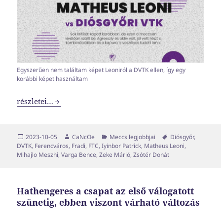
Egyszerűen nem találtam képet Leoniról a DVTK ellen, így egy
korábbi képet használtam
Tavaly ilyenkorról ismerős lehet a győzelem íze a Fradi e
részletei…
Közzétéve
Szerző
Kategória
Címke
2023-10-05
CaNcOe
Meccs legjobbjai
Diósgyőr
,
DVTK
,
Ferencváros
,
Fradi
,
FTC
,
Iyinbor Patrick
,
Matheus Leoni
,
Mihajlo Meszhi
,
Varga Bence
,
Zeke Márió
,
Zsótér Donát
Hathengeres a csapat az első válogatott
szünetig, ebben viszont várható változás