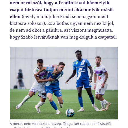
nem arról szól, hogy a Fradin kívül bármelyik
csapat biztosra tudjon menni akármelyik másik
ellen
(tavaly mondjuk a Fradi sem nagyon ment
biztosra sokszor). Ez a botlás ugyan nem néz ki jól,
de nem ad okot a pánikra, azt viszont megmutatta,
hogy Szabó Istvánéknak van még dolguk a csapattal.
A meccs nem volt túlzottan szép, főleg a két csapat birkózásáról