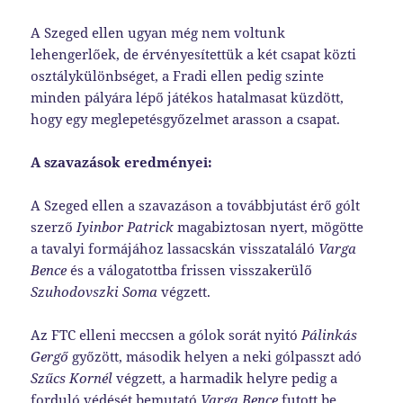
A Szeged ellen ugyan még nem voltunk
lehengerlőek, de érvényesítettük a két csapat közti
osztálykülönbséget, a Fradi ellen pedig szinte
minden pályára lépő játékos hatalmasat küzdött,
hogy egy meglepetésgyőzelmet arasson a csapat.
A szavazások eredményei
:
A Szeged ellen a szavazáson a továbbjutást érő gólt
szerző
Iyinbor Patrick
magabiztosan nyert, mögötte
a tavalyi formájához lassacskán visszataláló
Varga
Bence
és a válogatottba frissen visszakerülő
Szuhodovszki Soma
végzett.
Az FTC elleni meccsen a gólok sorát nyitó
Pálinkás
Gergő
győzött, második helyen a neki gólpasszt adó
Szűcs Kornél
végzett, a harmadik helyre pedig a
forduló védését bemutató
Varga Bence
futott be.