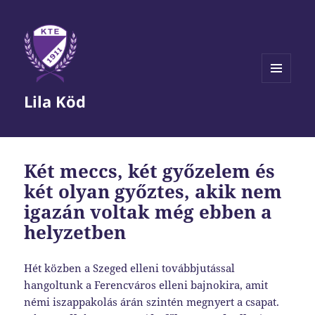
MENÜ
Lila Köd
ÉS
WIDGETEK
Két meccs, két győzelem és
két olyan győztes, akik nem
igazán voltak még ebben a
helyzetben
Hét közben a Szeged elleni továbbjutással
hangoltunk a Ferencváros elleni bajnokira, amit
némi iszappakolás árán szintén megnyert a csapat.