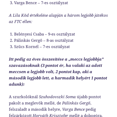
Varga Bence – 7-es osztályzat
A Lila Köd értékelése alapján a három legjobb játékos
az FTC ellen:
Belényesi Csaba – 9-es osztályzat
Pálinkás Gergő – 8-as osztályzat
Szűcs Kornél – 7-es osztályzat
Itt pedig az éves összesítése a „meccs legjobbja”
szavazásoknak (3 pontot ér, ha valaki az adott
meccsen a legjobb volt, 2 pontot kap, aki a
második legjobb lett, a harmadik helyért 1 pontot
adunk):
A szurkolóknál
Szuhodovszki Soma
újabb pontot
pakolt a meglevők mellé, de
Pálinkás Gergő
,
felszaladt a második helyre,
Varga Bence
pedig
felzárkózott
Horváth Krisztofer
mellé a dobogóra.