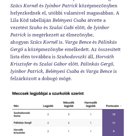
Szűcs Kornél
és
Iyinbor Patrick
középmezőnyben
helyezkednek el, utóbbi valamivel magasabban. A
Lila Köd tabelláján
Belényesi Csaba
átvette a
vezetést
Szuho
és
Szalai Gabi
előtt, de
Iyinbor
Patrick
is megérkezett az élmezőnybe,
ahogyan
Szűcs Kornél
is.
Varga Bence
és
Pálinkás
Gergő
a középmezőnybe emelkedett. Az összesített
lista élén továbbra is
Szuhodovszki
áll,
Horváth
Krisztofer
és
Szalai Gábor
előtt.
Pálinkás Gergő,
I
yinbor Patrick,
B
elényesi Csaba és Varga Bence
is
felzárkózott a dobogó mögé.