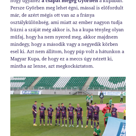
hogy ugyanez
a csapat megég Győrben
a kupában.
Persze Győrben meg lehet égni, mással is előfordult
már, de azért mégis ott van az a fránya
osztálykülönbség, ami miatt az ember nagyon tudja
húzni a száját még akkor is, ha a kupa tényleg olyan
műfaj, hogy ha nem nyered meg, akkor majdnem
mindegy, hogy a második vagy a negyedik körben
esel ki. Azt nem állítom, hogy púp volt a hátunkon a
Magyar Kupa, de hogy ez a meccs úgy nézett ki,
mintha az lenne, azt megkockáztatom.