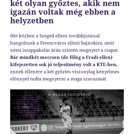
két olyan győztes, akik nem
igazán voltak még ebben a
helyzetben
Hét közben a Szeged elleni továbbjutással
hangoltunk a Ferencváros elleni bajnokira, amit
némi iszappakolás árán szintén megnyert a csapat.
Bár mindkét meccsen (de főleg a Fradi ellen)
kifejezetten sok jó teljesítmény volt a KTE-ben,
ennek ellenére a két győztes viszonylag kényelmes
előnnyel tudta megnyerni a maga szavazását.