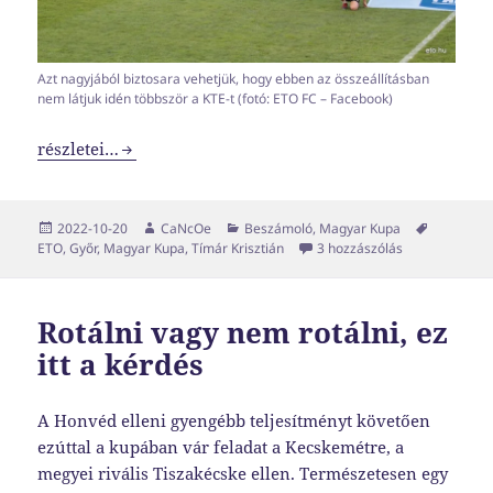
Azt nagyjából biztosara vehetjük, hogy ebben az összeállításban
nem látjuk idén többször a KTE-t (fotó: ETO FC – Facebook)
Egy pohárnyi hidegzuhany
részletei…
Közzétéve
Szerző
Kategória
Címke
2022-10-20
CaNcOe
Beszámoló
,
Magyar Kupa
Egy pohárnyi 
ETO
,
Győr
,
Magyar Kupa
,
Tímár Krisztián
3 hozzászólás
Rotálni vagy nem rotálni, ez
itt a kérdés
A Honvéd elleni gyengébb teljesítményt követően
ezúttal a kupában vár feladat a Kecskemétre, a
megyei rivális Tiszakécske ellen. Természetesen egy