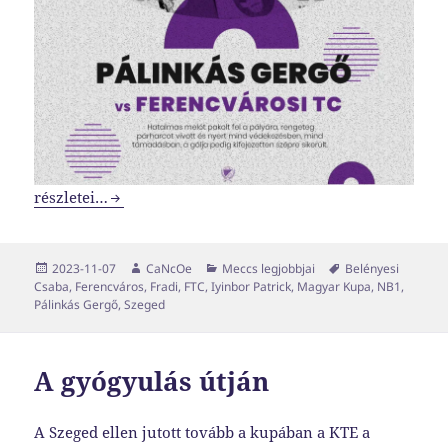
Két meccs, két győzelem és két olyan győztes, akik nem i
részletei…
Közzétéve
Szerző
Kategória
Címke
2023-11-07
CaNcOe
Meccs legjobbjai
Belényesi
Csaba
,
Ferencváros
,
Fradi
,
FTC
,
Iyinbor Patrick
,
Magyar Kupa
,
NB1
,
Pálinkás Gergő
,
Szeged
A gyógyulás útján
A Szeged ellen jutott tovább a kupában a KTE a