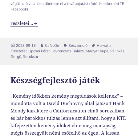
végül az ő villanása döntötte el a továbbjutást (fotó: Kecskeméti TE –
Facebook)
Vártnál nehézkesebb kötelező
részletei…
Közzétéve
Szerző
Kategória
Címke
2023-09-18
CaNcOe
Beszámoló
Horváth
Krisztofer
,
Lipcsei Péter
,
Lovrencsics Balázs
,
Magyar Kupa
,
Pálinkás
Gergő
,
Soroksár
Készségfejlesztő játék
„Kemény időkben kemény megoldások kellenek” –
mondotta volt a David Duchovny által játszott Hank
Moody karaktere a Californication című sorozatban
és bár barokkos túlzás lenne azt állítani, hogy a KTE
kifejezetten kemény időket élne meg manapság,
mégis összegyűlt némi esőfelhő az égen. A lassan