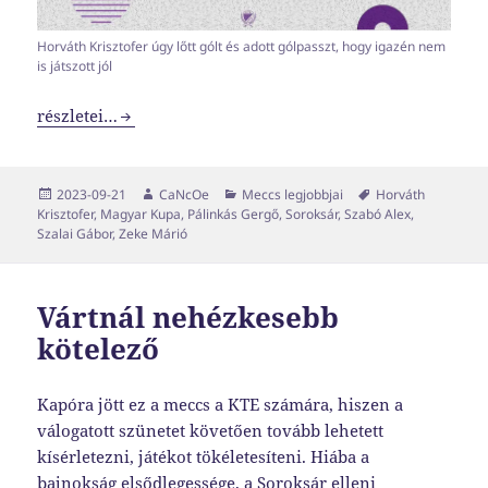
Horváth Krisztofer úgy lőtt gólt és adott gólpasszt, hogy igazén nem
is játszott jól
Ahogy egy válogatott játékostól el lehet várni
részletei…
Közzétéve
Szerző
Kategória
Címke
2023-09-21
CaNcOe
Meccs legjobbjai
Horváth
Krisztofer
,
Magyar Kupa
,
Pálinkás Gergő
,
Soroksár
,
Szabó Alex
,
Szalai Gábor
,
Zeke Márió
Vártnál nehézkesebb
kötelező
Kapóra jött ez a meccs a KTE számára, hiszen a
válogatott szünetet követően tovább lehetett
kísérletezni, játékot tökéletesíteni. Hiába a
bajnokság elsődlegessége, a Soroksár elleni