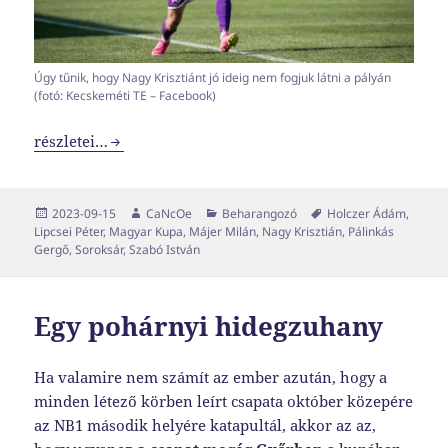
Úgy tűnik, hogy Nagy Krisztiánt jó ideig nem fogjuk látni a pályán
(fotó: Kecskeméti TE – Facebook)
Készségfejlesztő játék
részletei…
Közzétéve
Szerző
Kategória
Címke
2023-09-15
CaNcOe
Beharangozó
Holczer Ádám
,
Lipcsei Péter
,
Magyar Kupa
,
Májer Milán
,
Nagy Krisztián
,
Pálinkás
Gergő
,
Soroksár
,
Szabó István
Egy pohárnyi hidegzuhany
Ha valamire nem számít az ember azután, hogy a
minden létező körben leírt csapata október közepére
az NB1 második helyére katapultál, akkor az az,