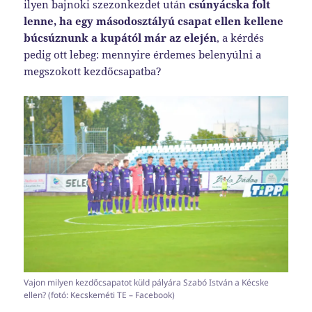
ilyen bajnoki szezonkezdet után
csúnyácska folt
lenne, ha egy másodosztályú csapat ellen kellene
búcsúznunk a kupától már az elején
, a kérdés
pedig ott lebeg: mennyire érdemes belenyúlni a
megszokott kezdőcsapatba?
Vajon milyen kezdőcsapatot küld pályára Szabó István a Kécske
ellen? (fotó: Kecskeméti TE – Facebook)