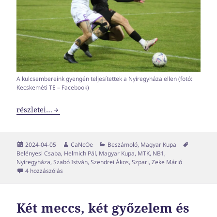
A kulcsembereink gyengén teljesítettek a Nyíregyháza ellen (fotó:
Kecskeméti TE – Facebook)
Akkor most bajban vagyunk?
részletei…
Közzétéve
Szerző
Kategória
Címke
2024-04-05
CaNcOe
Beszámoló
,
Magyar Kupa
Belényesi Csaba
,
Helmich Pál
,
Magyar Kupa
,
MTK
,
NB1
,
Nyíregyháza
,
Szabó István
,
Szendrei Ákos
,
Szpari
,
Zeke Márió
Akkor most bajban vagyunk? című bejegyzéshez
4 hozzászólás
Két meccs, két győzelem és