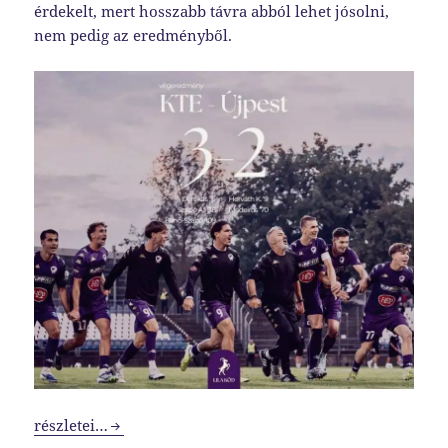
érdekelt, mert hosszabb távra abból lehet jósolni,
nem pedig az eredményből.
Több, mint továbbjutás
részletei…