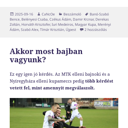
Közzétéve
Szerző
Kategória
Címke
2025-09-16
CaNcOe
Beszámoló
Banó-Szabó
Bence
,
Belényesi Csaba
,
Czékus Ádám
,
Damir Krznar
,
Derekas
Zoltán
,
Horváth Krisztofer
,
Iuri Medeiros
,
Magyar Kupa
,
Merényi
Több, mint t
Ádám
,
Szabó Alex
,
Tímár Krisztián
,
Újpest
2 hozzászólás
Akkor most bajban
vagyunk?
Ez egy igen jó kérdés. Az MTK elleni bajnoki és a
Nyíregyháza elleni kupameccs pedig
több kérdést
vetett fel, mint amennyit megválaszolt.