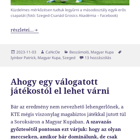
Küzdelmes mérkőzésen tudtuk legyűrni a másodosztály egyik erős
csapatát (fotó: Szeged-Csanád Grosics Akadémia – Facebook)
A gyógyulás útján
részletei…
Közzétéve
Szerző
Kategória
Címke
2023-11-03
CaNcOe
Beszámoló
,
Magyar Kupa
A gyógyulás útj
Iyinbor Patrick
,
Magyar Kupa
,
Szeged
13 hozzászólás
Ahogy egy válogatott
játékostól el lehet várni
Bár az eredmény nem nevezhető lehengerlőnek, a
KTE mégis viszonylag magabiztos játékkal jutott túl
a Soroksáron a Magyar Kupában.
A szavazás
győztesétől pontosan ezt várjuk: hogy az olyan
meccseken, amikor bár dominálunk, de csak