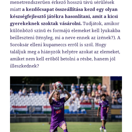
menetrendszerűen érkező hosszú távú sérülések
miatt
a kezdőcsapat összeállítása kezd egy olyan
készségfejlesztő játékra hasonlítani, amit a kicsi
gyerekeknek szoktak vásárolni.
Tudjátok, amikor
különböző színű és formájú elemeket kell lyukakba
beilleszteni (tényleg, mi a neve ennek az izének?). A
Soroksár elleni kupameccs erről is szól. Hogy
találjuk meg a hiányzók helyére azokat az elemeket,
amiket nem kell erőből betolni a résbe, hanem jól
illeszkednek?