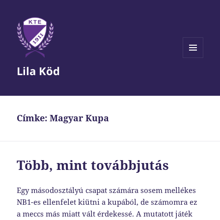
MENÜ
Lila Köd
ÉS
WIDGETEK
Címke:
Magyar Kupa
Több, mint továbbjutás
Egy másodosztályú csapat számára sosem mellékes
NB1-es ellenfelet kiütni a kupából, de számomra ez
a meccs más miatt vált érdekessé. A mutatott játék