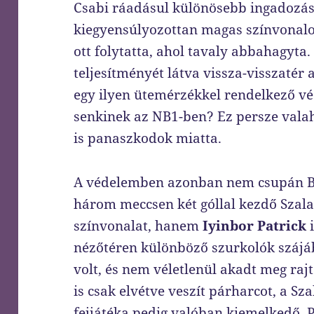
Csabi ráadásul különösebb ingadozás 
kiegyensúlyozottan magas színvonalo
ott folytatta, ahol tavaly abbahagyta.
teljesítményét látva vissza-visszatér 
egy ilyen ütemérzékkel rendelkező vé
senkinek az NB1-ben? Ez persze valah
is panaszkodok miatta.
A védelemben azonban nem csupán Be
három meccsen két góllal kezdő Szal
színvonalat, hanem
Iyinbor Patrick
i
nézőtéren különböző szurkolók szájáb
volt, és nem véletlenül akadt meg raj
is csak elvétve veszít párharcot, a Sza
fejjátéka pedig valóban kiemelkedő. 