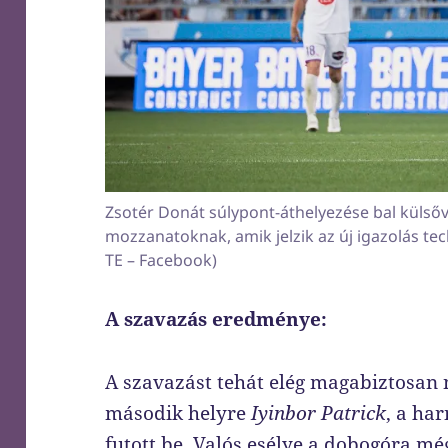
Zsotér Donát súlypont-áthelyezése bal külsőv
mozzanatoknak, amik jelzik az új igazolás te
TE – Facebook)
A szavazás eredménye
:
A szavazást tehát elég magabiztosan
második helyre
Iyinbor Patrick
, a ha
futott be. Valós esélye a dobogóra m