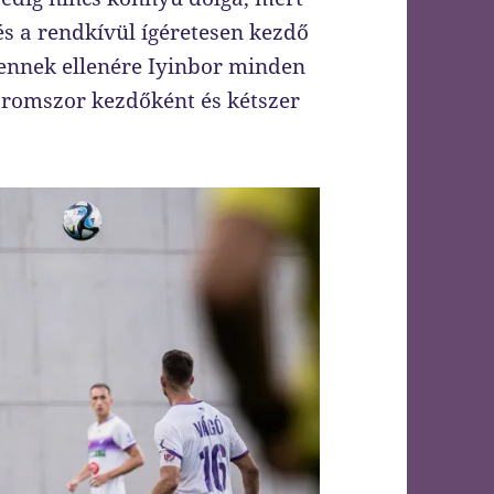
 és a rendkívül ígéretesen kezdő
, ennek ellenére Iyinbor minden
áromszor kezdőként és kétszer