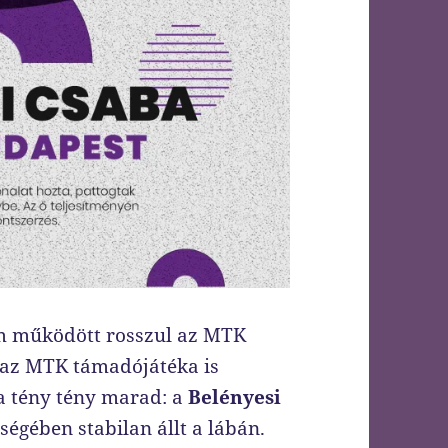
em működött rosszul az MTK
gy az MTK támadójátéka is
 a tény tény marad: a
Belényesi
égében stabilan állt a lábán.