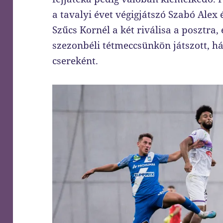
a tavalyi évet végigjátszó Szabó Alex
Szűcs Kornél a két riválisa a posztra
szezonbéli tétmeccsünkön játszott, h
csereként.