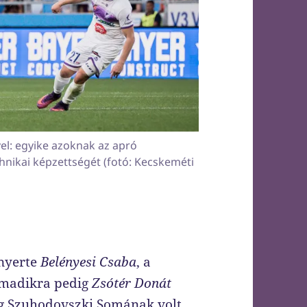
el: egyike azoknak az apró
chnikai képzettségét (fotó: Kecskeméti
 nyerte
Belényesi Csaba
, a
rmadikra pedig
Zsótér Donát
ég Szuhodovszki Somának volt.