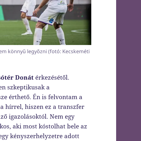
 nem könnyű legyőzni (fotó: Kecskeméti
sótér Donát
érkezésétől.
en szkeptikusak a
ze érthető. Én is felvontam a
hírrel, hiszen ez a transzfer
ző igazolásoktól. Nem egy
ékos, aki most kóstolhat bele az
egy kényszerhelyzetre adott