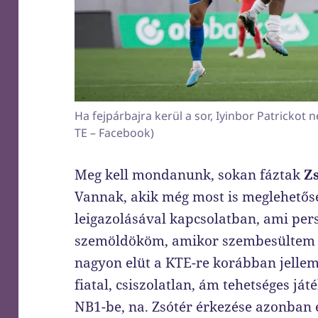
Ha fejpárbajra kerül a sor, Iyinbor Patrickot
TE – Facebook)
Meg kell mondanunk, sokan fáztak
Z
Vannak, akik még most is meglehetős
leigazolásával kapcsolatban, ami pers
szemöldököm, amikor szembesültem a 
nagyon elüt a KTE-re korábban jellem
fiatal, csiszolatlan, ám tehetséges ját
NB1-be, na. Zsótér érkezése azonban 