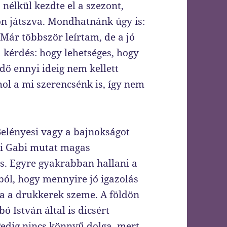
nélkül kezdte el a szezont,
n játszva. Mondhatnánk úgy is:
 Már többször leírtam, de a jó
a kérdés: hogy lehetséges, hogy
dő ennyi ideig nem kellett
ol a mi szerencsénk is, így nem
lényesi vagy a bajnokságot
ai Gabi mutat magas
s. Egyre gyakrabban hallani a
ól, hogy mennyire jó igazolás
ta a drukkerek szeme. A földön
bó István által is dicsért
Pedig nincs könnyű dolga, mert