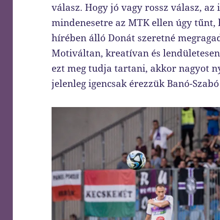
válasz. Hogy jó vagy rossz válasz, az i
mindenesetre az MTK ellen úgy tűnt,
hírében álló Donát szeretné megragadn
Motiváltan, kreatívan és lendületesen
ezt meg tudja tartani, akkor nagyot n
jelenleg igencsak érezzük Banó-Szabó