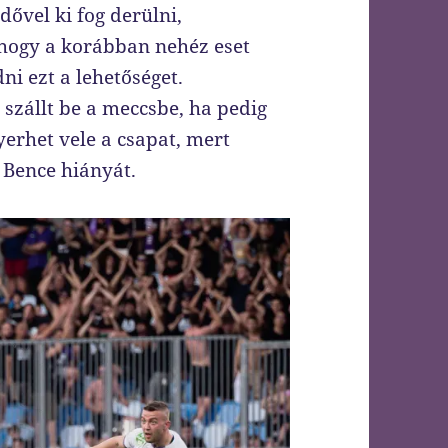
dővel ki fog derülni,
 hogy a korábban nehéz eset
i ezt a lehetőséget.
 szállt be a meccsbe, ha pedig
yerhet vele a csapat, mert
 Bence hiányát.