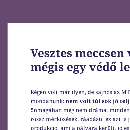
Vesztes meccsen 
mégis egy védő le
Régen volt már ilyen, de sajnos az MTK
mondanunk:
nem volt túl sok jó tel
önmagában még nem dráma, minden c
rossz mérkőzések, ráadásul ez azt is j
produkció, ami a pályára került, jó es