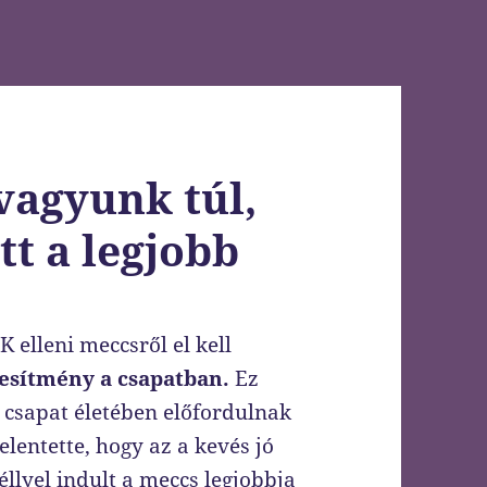
vagyunk túl,
tt a legjobb
 elleni meccsről el kell
jesítmény a csapatban.
Ez
sapat életében előfordulnak
elentette, hogy az a kevés jó
éllyel indult a meccs legjobbja