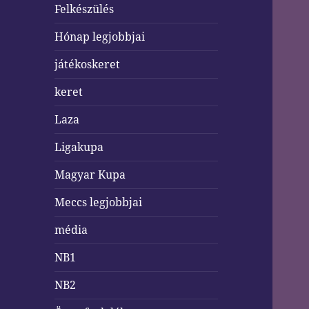
Felkészülés
Hónap legjobbjai
játékoskeret
keret
Laza
Ligakupa
Magyar Kupa
Meccs legjobbjai
média
NB1
NB2