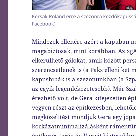
Kersák Roland erre a szezonra kezdőkapussá 
Facebook)
Mindezek ellenére azért a kapuban n
magabiztosak, mint korábban. Az xgA
elkerülhető gólokat, amik között pers
szerencsétlenek is (a Paks elleni két 
kapushibák is a szezonunkban (a Szpar
az egyik legemlékezetesebb). Már Sza
érezhető volt, de Gera kifejezetten ép
vegyen részt az építkezésben, lehetőle
megközelítést mondjuk Gera egy jópár
kockázatminimalizálásként rámentünk 
építkezés terén én Vargát biztosabbn