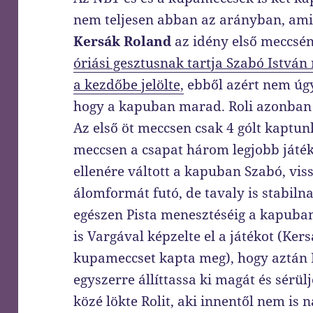
nem teljesen abban az arányban, amir
Kersák Roland
az idény első meccsén
óriási gesztusnak tartja Szabó István 
a kezdőbe jelölte,
ebből azért nem úgy
hogy a kapuban marad. Roli azonban 
Az első öt meccsen csak 4 gólt kaptu
meccsen a csapat három legjobb játé
ellenére váltott a kapuban Szabó, vis
álomformát futó, de tavaly is stabi
egészen Pista menesztéséig a kapuban i
is Vargával képzelte el a játékot (Ker
kupameccset kapta meg), hogy aztán 
egyszerre állíttassa ki magát és sérü
közé lökte Rolit, aki innentől nem is 