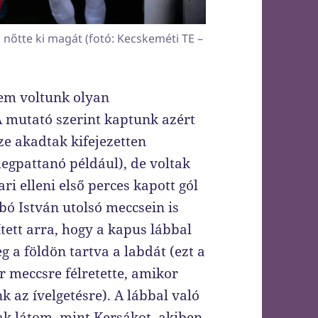
nőtte ki magát (fotó: Kecskeméti TE –
em voltunk olyan
 mutató szerint kaptunk azért
ze akadtak kifejezetten
megpattanó például), de voltak
i elleni első perces kapott gól
bó István utolsó meccsein is
ített arra, hogy a kapus lábbal
g a földön tartva a labdát (ezt a
 meccsre félretette, amikor
az ívelgetésre). A lábbal való
ak látom, mint Kersákot, akiben