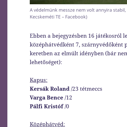
A védelmünk messze nem volt annyira stabil, 
Kecskeméti TE – Facebook)
Ebben a bejegyzésben 16 játékosról l
középhátvédként 7, szárnyvédőként pe
keretben az elmúlt idényben (bár n
lehetőséget):
Kapus:
Kersák Roland
/23 tétmeccs
Varga Bence
/12
Pálfi Kristóf
/0
Középhátvéd: