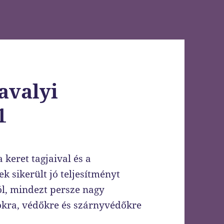
avalyi
1
 keret tagjaival és a
 sikerült jó teljesítményt
ól, mindezt persze nagy
okra, védőkre és szárnyvédőkre