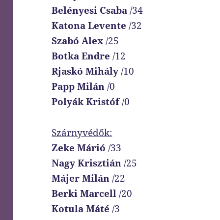
Belényesi Csaba
/34
Katona Levente
/32
Szabó Alex
/25
Botka Endre
/12
Rjaskó Mihály
/10
Papp Milán
/0
Polyák Kristóf
/0
Szárnyvédők:
Zeke Márió
/33
Nagy Krisztián
/25
Májer Milán
/22
Berki Marcell
/20
Kotula Máté
/3