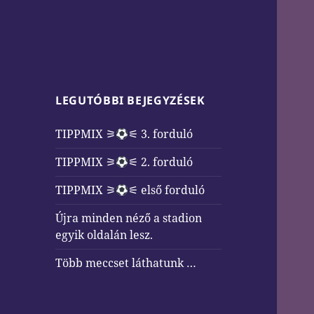
LEGUTÓBBI BEJEGYZÉSEK
TIPPMIX ⚞
⚟ 3. forduló
TIPPMIX ⚞
⚟ 2. forduló
TIPPMIX ⚞
⚟ első forduló
Újra minden néző a stadion
egyik oldalán lesz.
Több meccset láthatunk …