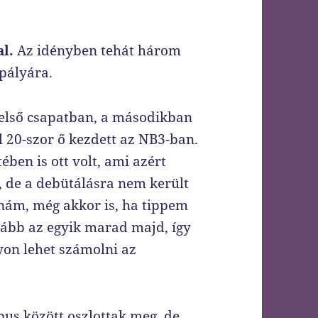
l.
Az idényben tehát három
 pályára.
első csapatban, a másodikban
l 20-szor ő kezdett az NB3-ban.
ben is ott volt, ami azért
, de a debütálásra nem került
nám, még akkor is, ha tippem
alább az egyik marad majd, így
yon lehet számolni az
pus között oszlottak meg, de