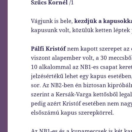
Szűcs Kornél
/1
Vágjunk is bele,
kezdjük a kapusokka
kapusunk volt, közülük ketten léptek
Pálfi Kristóf
nem kapott szerepet az 
viszont alapember volt, a 30 meccsbő
10 alkalommal az NB1-es csapat kereté
jelzésértékű lehet egy kapus esetében
sor. Az NB2-ben én biztosan kipróbál
szerint a Kersák-Varga kettősből leg
pedig azért Kristóf esetében nem nag
elsőszámú kapus szerepkörrel.
Az NB1-es és a kupameccsek is két ka