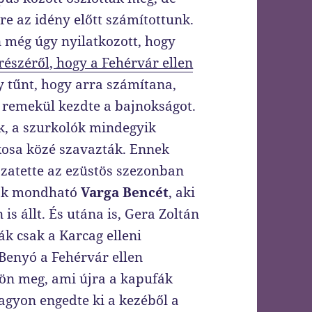
e az idény előtt számítottunk.
 még úgy nyilatkozott, hogy
részéről, hogy a Fehérvár ellen
 tűnt, hogy arra számítana,
remekül kezdte a bajnokságot.
nk, a szurkolók mindegyik
kosa közé szavazták. Ennek
szatette az ezüstös szezonban
lnak mondható
Varga Bencét
, aki
s állt. És utána is, Gera Zoltán
sák csak a Karcag elleni
Benyó a Fehérvár ellen
ljön meg, ami újra a kapufák
nagyon engedte ki a kezéből a