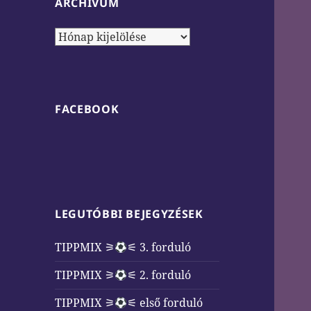
ARCHÍVUM
Archívum
FACEBOOK
LEGUTÓBBI BEJEGYZÉSEK
TIPPMIX ⚞
⚟ 3. forduló
TIPPMIX ⚞
⚟ 2. forduló
TIPPMIX ⚞
⚟ első forduló