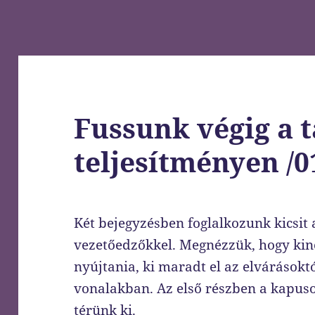
Fussunk végig a t
teljesítményen /0
Két bejegyzésben foglalkozunk kicsit a
vezetőedzőkkel. Megnézzük, hogy kinek
nyújtania, ki maradt el az elvárásokt
vonalakban. Az első részben a kapus
térünk ki.