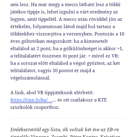
ami lesz. Ha már megy a meccs látható lesz a többi
játékos tippje is, lehet izgulni a várt eredmény az
legyen, amit tippeltél. A meccs után röviddel jön az
értékelés, folyamatosan látod majd hol tartasz a
többiekhez viszonyítva a versenyben. Pontozás a 10
éves góltotóban megszokott: ha a kimenetelt
eltalálod az 2 pont, ha a gólkülönbséget is akkor +1,
a telitalálatért összesen öt pont jár. + mivel ez VB:
ha a sorozat előtt eltalálod a végső győztest, az két
telitalálatot, vagyis 10 pontot ér majd a
végelszámolásnál.
A link, ahol VB tippjátékunk elérhető:
https://tipp.ly/hu/
… és ott csatlakozz a KTE
szurkolók csoporthoz.
Emlékeztetőül egy lista, ők voltak két éve az EB-re
tippelők:
Vinzenz, Zsombi, Péter Kontra, Krisztian