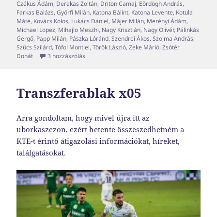
Czékus Ádám
,
Derekas Zoltán
,
Driton Camaj
,
Eördögh András
,
Farkas Balázs
,
Győrfi Milán
,
Katona Bálint
,
Katona Levente
,
Kotula
Máté
,
Kovács Kolos
,
Lukács Dániel
,
Májer Milán
,
Merényi Ádám
,
Michael Lopez
,
Mihajlo Meszhi
,
Nagy Krisztián
,
Nagy Olivér
,
Pálinkás
Gergő
,
Papp Milán
,
Pászka Lóránd
,
Szendrei Ákos
,
Szojma András
,
Szűcs Szilárd
,
Tófol Montiel
,
Török László
,
Zeke Márió
,
Zsótér
Transzferablak x06 című bejegyzéshez
Donát
3 hozzászólás
Transzferablak x05
Arra gondoltam, hogy mivel újra itt az
uborkaszezon, ezért hetente összeszedhetném a
KTE-t érintő átigazolási információkat, híreket,
találgatásokat.