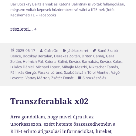
Bár Bocskay Bertalannak és Katona Bálintnak is voltak fellángolásai,
mégsem voltak képesek húzóembereivé válni a KTE-nek (fotó:
Kecskeméti TE – Facebook)
Fussunk végig a tavalyi teljesítményen /02
részletei…
Közzétéve
Szerző
Kategória
Címke
2025-06-17
CaNcOe
játékoskeret
Banó-Szabó
Bence
,
Bocskay Bertalan
,
Derekas Zoltán
,
Driton Camaj
,
Gera
Zoltán
,
Helmich Pál
,
Katona Bálint
,
Kovács Barnabás
,
Kovács Kolos
,
Lukács Dániel
,
Michael Lopez
,
Mihajlo Meszhi
,
Nikitscher Tamás
,
Pálinkás Gergő
,
Pászka Lóránd
,
Szabó István
,
Tófol Montiel
,
Vágó
Fussunk végig a t
Levente
,
Vattay Márton
,
Zsótér Donát
6 hozzászólás
Transzferablak x02
Arra gondoltam, hogy mivel újra itt az
uborkaszezon, ezért hetente összeszedhetném a
KTE-t érintő átigazolási információkat, híreket,