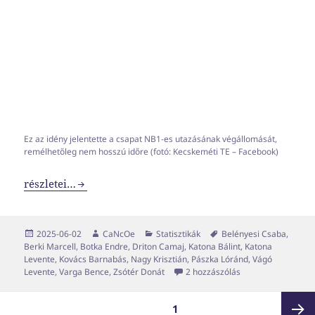
Ez az idény jelentette a csapat NB1-es utazásának végállomását,
remélhetőleg nem hosszú időre (fotó: Kecskeméti TE – Facebook)
Szezonvégi statisztikák
részletei…
Közzétéve
Szerző
Kategória
Címke
2025-06-02
CaNcOe
Statisztikák
Belényesi Csaba
,
Berki Marcell
,
Botka Endre
,
Driton Camaj
,
Katona Bálint
,
Katona
Levente
,
Kovács Barnabás
,
Nagy Krisztián
,
Pászka Lóránd
,
Vágó
Szezonvégi statisz
Levente
,
Varga Bence
,
Zsótér Donát
2 hozzászólás
Bejegyzések
OLDAL
1