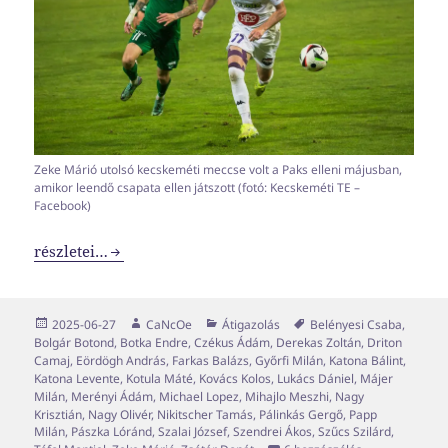
Zeke Márió utolsó kecskeméti meccse volt a Paks elleni májusban,
amikor leendő csapata ellen játszott (fotó: Kecskeméti TE –
Facebook)
Transzferablak x05
részletei…
Közzétéve
Szerző
Kategória
Címke
2025-06-27
CaNcOe
Átigazolás
Belényesi Csaba
,
Bolgár Botond
,
Botka Endre
,
Czékus Ádám
,
Derekas Zoltán
,
Driton
Camaj
,
Eördögh András
,
Farkas Balázs
,
Győrfi Milán
,
Katona Bálint
,
Katona Levente
,
Kotula Máté
,
Kovács Kolos
,
Lukács Dániel
,
Májer
Milán
,
Merényi Ádám
,
Michael Lopez
,
Mihajlo Meszhi
,
Nagy
Krisztián
,
Nagy Olivér
,
Nikitscher Tamás
,
Pálinkás Gergő
,
Papp
Milán
,
Pászka Lóránd
,
Szalai József
,
Szendrei Ákos
,
Szűcs Szilárd
,