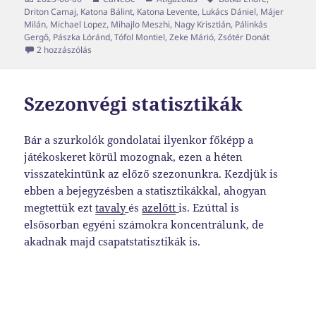
Driton Camaj
,
Katona Bálint
,
Katona Levente
,
Lukács Dániel
,
Májer
Milán
,
Michael Lopez
,
Mihajlo Meszhi
,
Nagy Krisztián
,
Pálinkás
Gergő
,
Pászka Lóránd
,
Tófol Montiel
,
Zeke Márió
,
Zsótér Donát
Transzferablak x02 című bejegyzéshez
2 hozzászólás
Szezonvégi statisztikák
Bár a szurkolók gondolatai ilyenkor főképp a
játékoskeret körül mozognak, ezen a héten
visszatekintünk az előző szezonunkra. Kezdjük is
ebben a bejegyzésben a statisztikákkal, ahogyan
megtettük ezt
tavaly
és
azelőtt
is. Ezúttal is
elsősorban egyéni számokra koncentrálunk, de
akadnak majd csapatstatisztikák is.