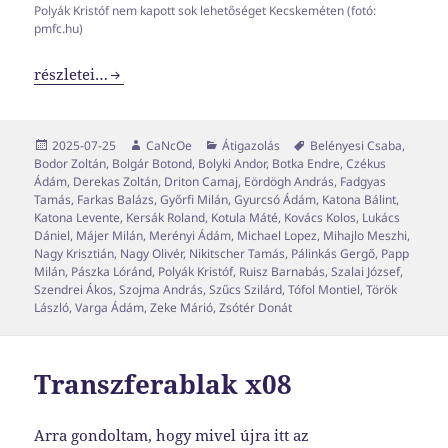
Polyák Kristóf nem kapott sok lehetőséget Kecskeméten (fotó:
pmfc.hu)
Transzferablak x09
részletei…
Közzétéve
Szerző
Kategória
Címke
2025-07-25
CaNcOe
Átigazolás
Belényesi Csaba
,
Bodor Zoltán
,
Bolgár Botond
,
Bolyki Andor
,
Botka Endre
,
Czékus
Ádám
,
Derekas Zoltán
,
Driton Camaj
,
Eördögh András
,
Fadgyas
Tamás
,
Farkas Balázs
,
Győrfi Milán
,
Gyurcsó Ádám
,
Katona Bálint
,
Katona Levente
,
Kersák Roland
,
Kotula Máté
,
Kovács Kolos
,
Lukács
Dániel
,
Májer Milán
,
Merényi Ádám
,
Michael Lopez
,
Mihajlo Meszhi
,
Nagy Krisztián
,
Nagy Olivér
,
Nikitscher Tamás
,
Pálinkás Gergő
,
Papp
Milán
,
Pászka Lóránd
,
Polyák Kristóf
,
Ruisz Barnabás
,
Szalai József
,
Szendrei Ákos
,
Szojma András
,
Szűcs Szilárd
,
Tófol Montiel
,
Török
László
,
Varga Ádám
,
Zeke Márió
,
Zsótér Donát
Transzferablak x08
Arra gondoltam, hogy mivel újra itt az