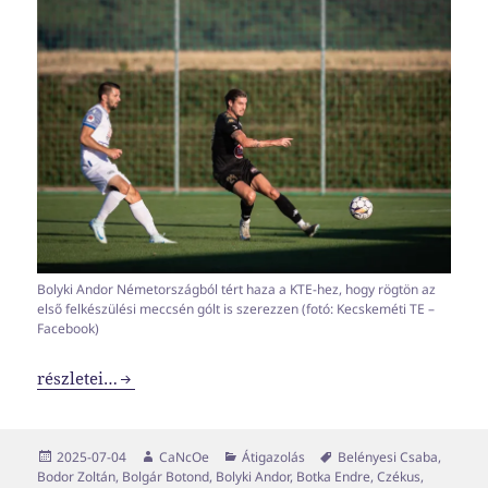
Bolyki Andor Németországból tért haza a KTE-hez, hogy rögtön az
első felkészülési meccsén gólt is szerezzen (fotó: Kecskeméti TE –
Facebook)
Transzferablak x06
részletei…
Közzétéve
Szerző
Kategória
Címke
2025-07-04
CaNcOe
Átigazolás
Belényesi Csaba
,
Bodor Zoltán
,
Bolgár Botond
,
Bolyki Andor
,
Botka Endre
,
Czékus
,