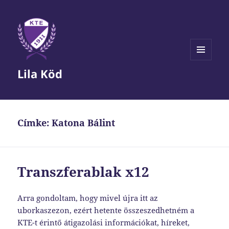
MENÜ
Lila Köd
ÉS
WIDGETEK
Címke:
Katona Bálint
Transzferablak x12
Arra gondoltam, hogy mivel újra itt az
uborkaszezon, ezért hetente összeszedhetném a
KTE-t érintő átigazolási információkat, híreket,