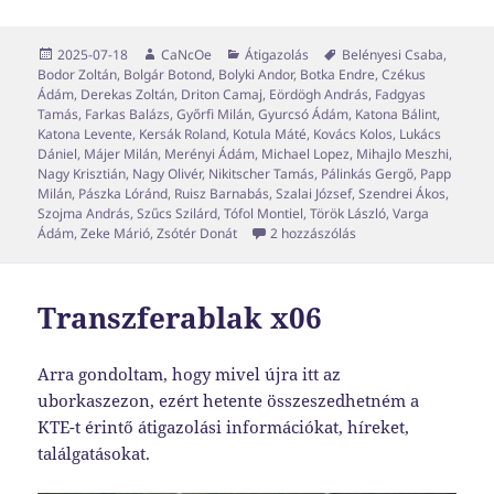
Közzétéve
Szerző
Kategória
Címke
2025-07-18
CaNcOe
Átigazolás
Belényesi Csaba
,
Bodor Zoltán
,
Bolgár Botond
,
Bolyki Andor
,
Botka Endre
,
Czékus
Ádám
,
Derekas Zoltán
,
Driton Camaj
,
Eördögh András
,
Fadgyas
Tamás
,
Farkas Balázs
,
Győrfi Milán
,
Gyurcsó Ádám
,
Katona Bálint
,
Katona Levente
,
Kersák Roland
,
Kotula Máté
,
Kovács Kolos
,
Lukács
Dániel
,
Májer Milán
,
Merényi Ádám
,
Michael Lopez
,
Mihajlo Meszhi
,
Nagy Krisztián
,
Nagy Olivér
,
Nikitscher Tamás
,
Pálinkás Gergő
,
Papp
Milán
,
Pászka Lóránd
,
Ruisz Barnabás
,
Szalai József
,
Szendrei Ákos
,
Szojma András
,
Szűcs Szilárd
,
Tófol Montiel
,
Török László
,
Varga
Transzferablak x08 cí
Ádám
,
Zeke Márió
,
Zsótér Donát
2 hozzászólás
Transzferablak x06
Arra gondoltam, hogy mivel újra itt az
uborkaszezon, ezért hetente összeszedhetném a
KTE-t érintő átigazolási információkat, híreket,
találgatásokat.