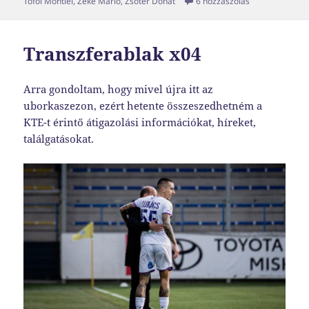
Transzferablak
Tófol Montiel
,
Zeke Márió
,
Zsótér Donát
6 hozzászólás
Transzferablak x04
Arra gondoltam, hogy mivel újra itt az
uborkaszezon, ezért hetente összeszedhetném a
KTE-t érintő átigazolási információkat, híreket,
találgatásokat.