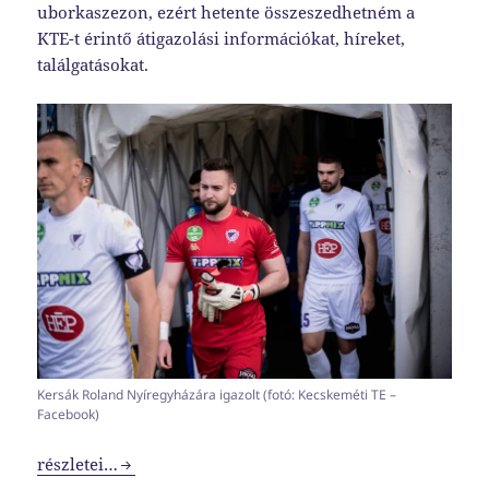
uborkaszezon, ezért hetente összeszedhetném a
KTE-t érintő átigazolási információkat, híreket,
találgatásokat.
Kersák Roland Nyíregyházára igazolt (fotó: Kecskeméti TE –
Facebook)
Transzferablak x08
részletei…