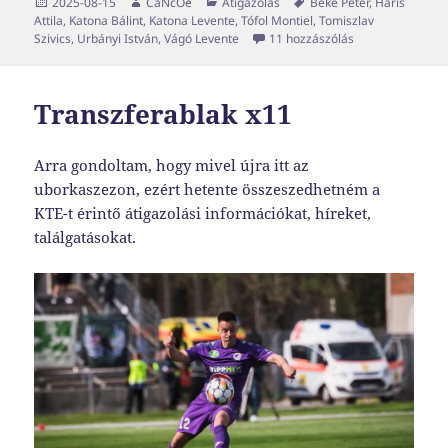
Közzétéve
Szerző
Kategória
Címke
2025-08-15
CaNcOe
Átigazolás
Beke Péter
,
Haris
Attila
,
Katona Bálint
,
Katona Levente
,
Tófol Montiel
,
Tomiszlav
Transzferablak 
Szivics
,
Urbányi István
,
Vágó Levente
11 hozzászólás
Transzferablak x11
Arra gondoltam, hogy mivel újra itt az
uborkaszezon, ezért hetente összeszedhetném a
KTE-t érintő átigazolási információkat, híreket,
találgatásokat.