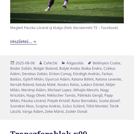
Meglett Pászka Lóránd új klubja (fotó: Kecskeméti TE – Facebook)
Transzferablak x11
részletei…
Közzétéve
Szerző
Kategória
Címke
2025-08-08
CaNcOe
Átigazolás
Belényesi Csaba
,
Bodor Zoltán
,
Bolgár Botond
,
Bolyki Andor
,
Botka Endre
,
Czékus
Ádám
,
Derekas Zoltán
,
Driton Camaj
,
Eördögh András
,
Farkas
Balázs
,
Győrfi Milán
,
Gyurcsó Ádám
,
Katona Bálint
,
Katona Levente
,
Kersák Roland
,
Kotula Máté
,
Kovács Kolos
,
Lukács Dániel
,
Májer
Milán
,
Merényi Ádám
,
Michael Lopez
,
Mihajlo Meszhi
,
Nagy
Krisztián
,
Nagy Olivér
,
Nikitscher Tamás
,
Pálinkás Gergő
,
Papp
Milán
,
Pászka Lóránd
,
Polyák Kristóf
,
Ruisz Barnabás
,
Szalai József
,
Szendrei Ákos
,
Szojma András
,
Szűcs Szilárd
,
Tófol Montiel
,
Török
László
,
Varga Ádám
,
Zeke Márió
,
Zsótér Donát