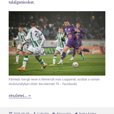
találgatásokat.
Pálinkás Gergő neve is felmerült más csapatnál, ezúttal a román
elsőosztályban (fotó: Kecskeméti TE – Facebook)
Transzferablak x02
részletei…
Közzétéve
Szerző
Kategória
Címke
2025-06-06
CaNcOe
Átigazolás
Botka Endre
,