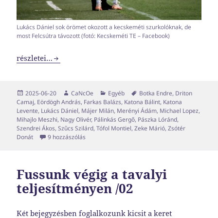
Lukács Dániel sok örömet okozott a kecskeméti szurkolóknak, de
most Felcsútra távozott (fotó: Kecskeméti TE – Facebook)
Transzferablak x04
részletei…
Közzétéve
Szerző
Kategória
Címke
2025-06-20
CaNcOe
Egyéb
Botka Endre
,
Driton
Camaj
,
Eördögh András
,
Farkas Balázs
,
Katona Bálint
,
Katona
Levente
,
Lukács Dániel
,
Májer Milán
,
Merényi Ádám
,
Michael Lopez
,
Mihajlo Meszhi
,
Nagy Olivér
,
Pálinkás Gergő
,
Pászka Lóránd
,
Szendrei Ákos
,
Szűcs Szilárd
,
Tófol Montiel
,
Zeke Márió
,
Zsótér
Transzferablak x04 című bejegyzéshez
Donát
9 hozzászólás
Fussunk végig a tavalyi
teljesítményen /02
Két bejegyzésben foglalkozunk kicsit a keret