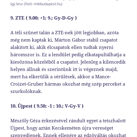
így lesz (fotó: mtkbudapest.hu)
9. ZTE ( 9.00; +1; 9.; Gy-D-Gy )
A téli szünet talán a ZTE-nek jött legjobban, azóta
még nem kaptak ki, Márton Gábor stabil csapatot
alakított ki, akik élcsapatok ellen tudtak nyerni
háromszor is. Ez a lendület pedig elkatapultálhatja a
kiesőzóna közeléből a csapatot. Jelenleg a kilencedik
helyen állnak és szerintünk itt is végeznek majd,
mert ha elkerülik a sérülések, akkor a Mance-
Croizet-Gruber hármas okozhat még szép perceket a
szurkolóknak.
10. Újpest ( 9.50; -1 ; 10.; V-Gy-V )
Mészöly Géza érkezésével rándult egyet a tetszhalott
Újpest, hogy aztán Kecskeméten újra vereséget
szenvedjenek. Ennek ellenére az edzőváltás okozhat