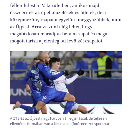
fellendülést a IV. kerületben, amikor majd
összeérnek az új elképzelések és ötletek, de a
középmezőny csapatai egyelőre meggyőzőbbek, mint
az Újpest. Arra viszont elég lehet, hogy
magabiztosan maradjon bent a csapat és maga
mögött tartsa a jelenleg ott levő két csapatot.
A ZTE és az Újpest nagy harcban áll egymással, de teljesen
ellentétes formában van a két csapat (fotó: nemzetisport.hu)