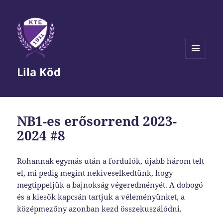
MENÜ
Lila Köd
ÉS
WIDGETEK
NB1-es erősorrend 2023-
2024 #8
Rohannak egymás után a fordulók, újabb három telt
el, mi pedig megint nekiveselkedtünk, hogy
megtippeljük a bajnokság végeredményét. A dobogó
és a kiesők kapcsán tartjuk a véleményünket, a
középmezőny azonban kezd összekuszálódni.