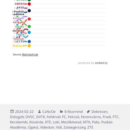
Közzétéve
Szerző
Kategória
Címke
2024-02-22
CaNcOe
Erősorrend
Debrecen
,
Diósgyőr
,
DVSC
,
DVTK
,
Fehérvár FC
,
Felcsút
,
Ferencváros
,
Fradi
,
FTC
,
Kecskemét
,
Kisvárda
,
KTE
,
Loki
,
Mezőkövesd
,
MTK
,
Paks
,
Puskás
Akadémia
,
Újpest
,
Videoton
,
Vidi
,
Zalaegerszeg
,
ZTE