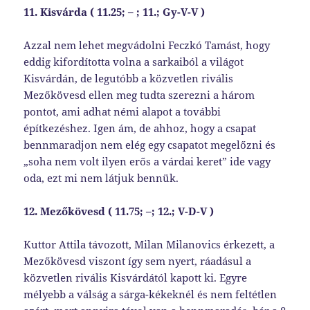
11. Kisvárda ( 11.25; – ; 11.; Gy-V-V )
Azzal nem lehet megvádolni Feczkó Tamást, hogy
eddig kifordította volna a sarkaiból a világot
Kisvárdán, de legutóbb a közvetlen rivális
Mezőkövesd ellen meg tudta szerezni a három
pontot, ami adhat némi alapot a további
építkezéshez. Igen ám, de ahhoz, hogy a csapat
bennmaradjon nem elég egy csapatot megelőzni és
„soha nem volt ilyen erős a várdai keret” ide vagy
oda, ezt mi nem látjuk bennük.
12. Mezőkövesd ( 11.75; –; 12.; V-D-V )
Kuttor Attila távozott, Milan Milanovics érkezett, a
Mezőkövesd viszont így sem nyert, ráadásul a
közvetlen rivális Kisvárdától kapott ki. Egyre
mélyebb a válság a sárga-kékeknél és nem feltétlen