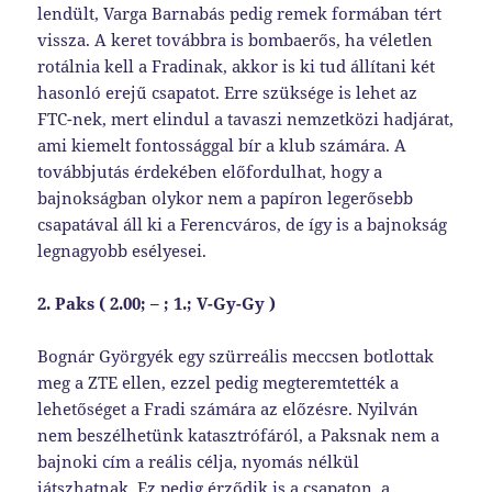
lendült, Varga Barnabás pedig remek formában tért
vissza. A keret továbbra is bombaerős, ha véletlen
rotálnia kell a Fradinak, akkor is ki tud állítani két
hasonló erejű csapatot. Erre szüksége is lehet az
FTC-nek, mert elindul a tavaszi nemzetközi hadjárat,
ami kiemelt fontossággal bír a klub számára. A
továbbjutás érdekében előfordulhat, hogy a
bajnokságban olykor nem a papíron legerősebb
csapatával áll ki a Ferencváros, de így is a bajnokság
legnagyobb esélyesei.
2. Paks ( 2.
00
; – ; 1.;
V-
Gy
-G
y
)
Bognár Györgyék egy szürreális meccsen botlottak
meg a ZTE ellen, ezzel pedig megteremtették a
lehetőséget a Fradi számára az előzésre. Nyilván
nem beszélhetünk katasztrófáról, a Paksnak nem a
bajnoki cím a reális célja, nyomás nélkül
játszhatnak. Ez pedig érződik is a csapaton, a