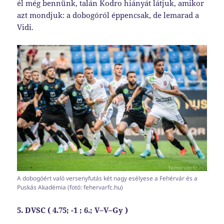
él még bennünk, talán Kodro hiányát látjuk, amikor
azt mondjuk: a dobogóról éppencsak, de lemarad a
Vidi.
A dobogóért való versenyfutás két nagy esélyese a Fehérvár és a
Puskás Akadémia (fotó: fehervarfc.hu)
5. DVSC ( 4.75
; -1 ; 6.;
V
–
V
–
Gy
)