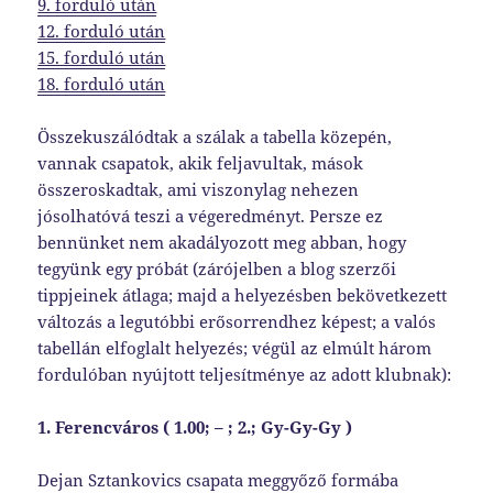
9. forduló után
12. forduló után
15. forduló után
18. forduló után
Összekuszálódtak a szálak a tabella közepén,
vannak csapatok, akik feljavultak, mások
összeroskadtak, ami viszonylag nehezen
jósolhatóvá teszi a végeredményt. Persze ez
bennünket nem akadályozott meg abban, hogy
tegyünk egy próbát (zárójelben a blog szerzői
tippjeinek átlaga; majd a helyezésben bekövetkezett
változás a legutóbbi erősorrendhez képest; a valós
tabellán elfoglalt helyezés; végül az elmúlt három
fordulóban nyújtott teljesítménye az adott klubnak):
1. Ferencváros ( 1.00; – ; 2.; Gy-Gy-Gy )
Dejan Sztankovics csapata meggyőző formába