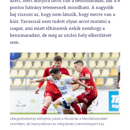
azért, mert annyira távol van a bennmaradás, bár a 8
pontos hátrány tetemesnek mondható. A nagyobb
baj viszont az, hogy nem látszik, hogy merre van a
kiút. Tavasszal nem tudott olyan arcot mutatni a
csapat, ami miatt elhinnénk nekik nemhogy a
bennmaradást, de még az utolsó hely elkerülését
sem.
Lélegzetvételnyi előnyhöz jutott a Kisvárda a Mezőkövesddel
szemben, de hosszútávon ez még kevés (nemzetisport.hu)