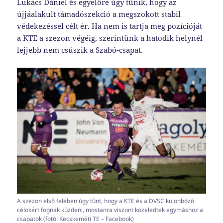
Lukács Dániel és egyelőre úgy tűnik, hogy az
újjáalakult támadószekció a megszokott stabil
védekezéssel célt ér. Ha nem is tartja meg pozícióját
a KTE a szezon végéig, szerintünk a hatodik helynél
lejjebb nem csúszik a Szabó-csapat.
A szezon első felében úgy tűnt, hogy a KTE és a DVSC különböző
célokért fognak küzdeni, mostanra viszont közeledtek egymáshoz a
csapatok (fotó: Kecskeméti TE – Facebook)