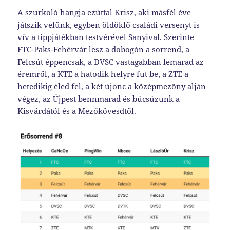
A szurkoló hangja ezúttal Krisz, aki másfél éve
játszik velünk, egyben öldöklő családi versenyt is
vív a tippjátékban testvérével Sanyival. Szerinte
FTC-Paks-Fehérvár lesz a dobogón a sorrend, a
Felcsút éppencsak, a DVSC vastagabban lemarad az
éremről, a KTE a hatodik helyre fut be, a ZTE a
hetedikig éled fel, a két újonc a középmezőny alján
végez, az Újpest bennmarad és búcsúzunk a
Kisvárdától és a Mezőkövesdtől.