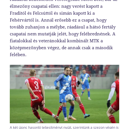
élmezőny csapatai ellen: nagy verést kapott a
Fraditól és Felcsúttól és simán kapott ki a
Fehérvártól is. Annál erősebb ez a csapat, hogy
tovább zuhanjon a mélybe, ráadásul a hátsó fertály
csapatai nem mutatják jelét, hogy felébrednének. A
fiatalokkal és veteránokkal kombinált MTK a
középmezőnyben végez, de annak csak a második
felében.
A két újonc hasonló teljesítményt nyújt, szerintünk a szezon végén is