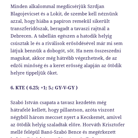
Minden alkalommal megdicsérjük Szrdjan
Blagojevicset és a Lokit, de szembe kell néznünk
azzal, hogy hiába a papíron remekül sikerült
transzferidőszak, beragadt a tavaszi rajtnál a
Debrecen. A tabellán egészen a hatodik helyig
csúsztak le és a riválisok erősödésével már mi sem
látjuk bennük a dobogót, sőt. Ha nem összeszedni
magukat, akkor még hátrébb végezhetnek, de az
edzői minőség és a keret erősség alapján az ötödik
helyre tippeljük őket.
6. KTE ( 6.25; +1; 5.; GY-V-GY )
Szabó István csapata a tavasz kezdetén még
hátrafelé kellett, hogy pillantson, azóta viszont
négyből három meccset nyert a Kecskemét, amivel
az ötödik helyig szaladtak előre. Horváth Krisztofer
mellé felépül Banó-Szabó Bence és megérkezett