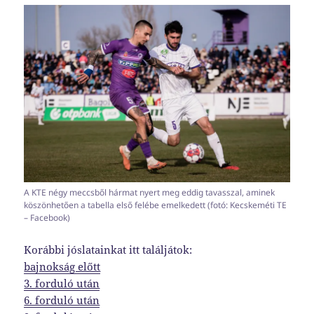
A KTE négy meccsből hármat nyert meg eddig tavasszal, aminek
köszönhetően a tabella első felébe emelkedett (fotó: Kecskeméti TE
– Facebook)
Korábbi jóslatainkat itt találjátok:
bajnokság előtt
3. forduló után
6. forduló után