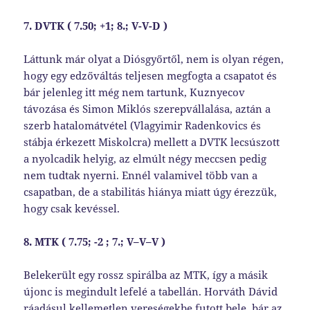
7. DVTK ( 7.50; +1; 8.; V-V-D )
Láttunk már olyat a Diósgyőrtől, nem is olyan régen,
hogy egy edzőváltás teljesen megfogta a csapatot és
bár jelenleg itt még nem tartunk, Kuznyecov
távozása és Simon Miklós szerepvállalása, aztán a
szerb hatalomátvétel (Vlagyimir Radenkovics és
stábja érkezett Miskolcra) mellett a DVTK lecsúszott
a nyolcadik helyig, az elmúlt négy meccsen pedig
nem tudtak nyerni. Ennél valamivel több van a
csapatban, de a stabilitás hiánya miatt úgy érezzük,
hogy csak kevéssel.
8. MTK ( 7.75
;
-2
;
7
.;
V
–
V
–
V
)
Belekerült egy rossz spirálba az MTK, így a másik
újonc is megindult lefelé a tabellán. Horváth Dávid
ráadásul kellemetlen vereségekbe futott bele, bár az