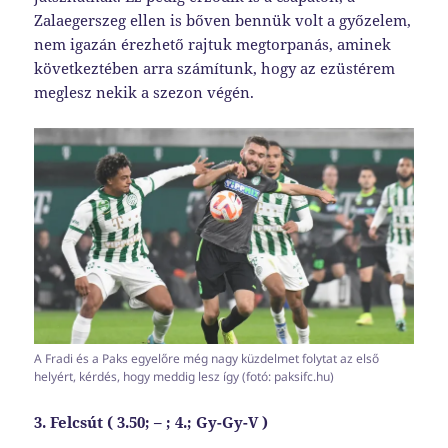
Zalaegerszeg ellen is bőven bennük volt a győzelem,
nem igazán érezhető rajtuk megtorpanás, aminek
következtében arra számítunk, hogy az ezüstérem
meglesz nekik a szezon végén.
A Fradi és a Paks egyelőre még nagy küzdelmet folytat az első
helyért, kérdés, hogy meddig lesz így (fotó: paksifc.hu)
3. Felcsút ( 3.50;
–
; 4.; Gy-Gy-V )