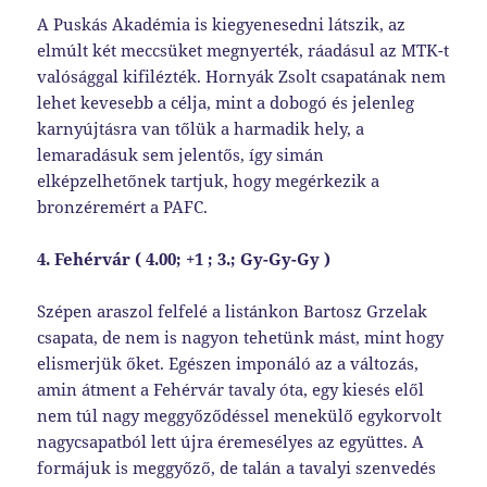
A Puskás Akadémia is kiegyenesedni látszik, az
elmúlt két meccsüket megnyerték, ráadásul az MTK-t
valósággal kifilézték. Hornyák Zsolt csapatának nem
lehet kevesebb a célja, mint a dobogó és jelenleg
karnyújtásra van tőlük a harmadik hely, a
lemaradásuk sem jelentős, így simán
elképzelhetőnek tartjuk, hogy megérkezik a
bronzéremért a PAFC.
4. Fehérvár ( 4.00;
+1
; 3.; Gy-Gy-Gy )
Szépen araszol felfelé a listánkon Bartosz Grzelak
csapata, de nem is nagyon tehetünk mást, mint hogy
elismerjük őket. Egészen imponáló az a változás,
amin átment a Fehérvár tavaly óta, egy kiesés elől
nem túl nagy meggyőződéssel menekülő egykorvolt
nagycsapatból lett újra éremesélyes az együttes. A
formájuk is meggyőző, de talán a tavalyi szenvedés