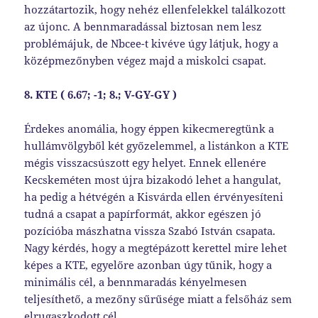
hozzátartozik, hogy nehéz ellenfelekkel találkozott
az újonc. A bennmaradással biztosan nem lesz
problémájuk, de Nbcee-t kivéve úgy látjuk, hogy a
középmezőnyben végez majd a miskolci csapat.
8. KTE ( 6.67; -1; 8.; V-GY-GY )
Érdekes anomália, hogy éppen kikecmeregtünk a
hullámvölgyből két győzelemmel, a listánkon a KTE
mégis visszacsúszott egy helyet. Ennek ellenére
Kecskeméten most újra bizakodó lehet a hangulat,
ha pedig a hétvégén a Kisvárda ellen érvényesíteni
tudná a csapat a papírformát, akkor egészen jó
pozícióba mászhatna vissza Szabó István csapata.
Nagy kérdés, hogy a megtépázott kerettel mire lehet
képes a KTE, egyelőre azonban úgy tűnik, hogy a
minimális cél, a bennmaradás kényelmesen
teljesíthető, a mezőny sűrűsége miatt a felsőház sem
elrugaszkodott cél.