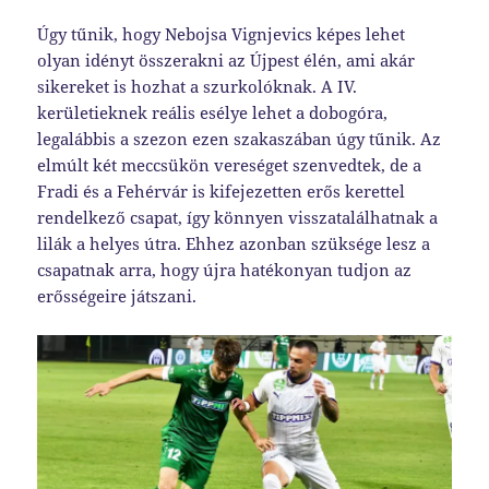
Úgy tűnik, hogy Nebojsa Vignjevics képes lehet
olyan idényt összerakni az Újpest élén, ami akár
sikereket is hozhat a szurkolóknak. A IV.
kerületieknek reális esélye lehet a dobogóra,
legalábbis a szezon ezen szakaszában úgy tűnik. Az
elmúlt két meccsükön vereséget szenvedtek, de a
Fradi és a Fehérvár is kifejezetten erős kerettel
rendelkező csapat, így könnyen visszatalálhatnak a
lilák a helyes útra. Ehhez azonban szüksége lesz a
csapatnak arra, hogy újra hatékonyan tudjon az
erősségeire játszani.