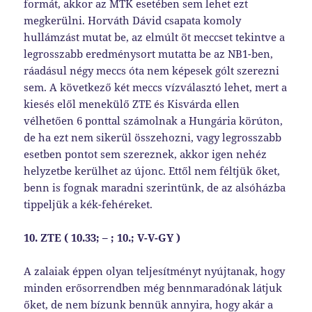
formát, akkor az MTK esetében sem lehet ezt
megkerülni. Horváth Dávid csapata komoly
hullámzást mutat be, az elmúlt öt meccset tekintve a
legrosszabb eredménysort mutatta be az NB1-ben,
ráadásul négy meccs óta nem képesek gólt szerezni
sem. A következő két meccs vízválasztó lehet, mert a
kiesés elől menekülő ZTE és Kisvárda ellen
vélhetően 6 ponttal számolnak a Hungária körúton,
de ha ezt nem sikerül összehozni, vagy legrosszabb
esetben pontot sem szereznek, akkor igen nehéz
helyzetbe kerülhet az újonc. Ettől nem féltjük őket,
benn is fognak maradni szerintünk, de az alsóházba
tippeljük a kék-fehéreket.
10. ZTE ( 10.33; – ; 10.; V-V-GY )
A zalaiak éppen olyan teljesítményt nyújtanak, hogy
minden erősorrendben még bennmaradónak látjuk
őket, de nem bízunk bennük annyira, hogy akár a