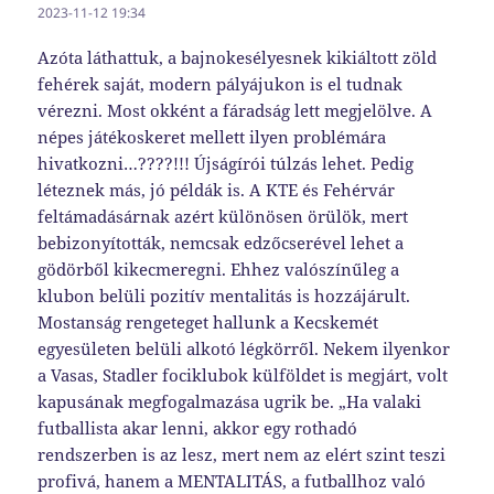
2023-11-12 19:34
Azóta láthattuk, a bajnokesélyesnek kikiáltott zöld
fehérek saját, modern pályájukon is el tudnak
vérezni. Most okként a fáradság lett megjelölve. A
népes játékoskeret mellett ilyen problémára
hivatkozni…????!!! Újságírói túlzás lehet. Pedig
léteznek más, jó példák is. A KTE és Fehérvár
feltámadásárnak azért különösen örülök, mert
bebizonyították, nemcsak edzőcserével lehet a
gödörből kikecmeregni. Ehhez valószínűleg a
klubon belüli pozitív mentalitás is hozzájárult.
Mostanság rengeteget hallunk a Kecskemét
egyesületen belüli alkotó légkörről. Nekem ilyenkor
a Vasas, Stadler fociklubok külföldet is megjárt, volt
kapusának megfogalmazása ugrik be. „Ha valaki
futballista akar lenni, akkor egy rothadó
rendszerben is az lesz, mert nem az elért szint teszi
profivá, hanem a MENTALITÁS, a futballhoz való