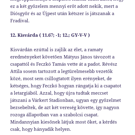
ez a két győzelem mennyi erőt adott nekik, mert a
Diósgyőr és az Újpest után kétszer is játszanak a
Fradival.
12. Kisvárda ( 11.67; -1; 12.; GY-V-V )
Kisvárdán ezúttal is zajlik az élet, a ramaty
eredményeket követően Mátyus János távozott a
csapattól és Feczkó Tamás vette át a padot. Révész
Attila sosem tartozott a legtürelmesebb vezetők
közé, most sem csillogtatott ilyen erényeket, de
kétséges, hogy Feczkó hogyan rángatja ki a csapatot
a letargiából. Azzal, hogy újra tudtak meccset
játszani a Várkert Stadionban, ugyan egy győzelmet
bezsebeltek, de azt két vereség követte, így nagyon
rozoga állapotban van a szabolcsi csapat.
Mindannyian kiesőnek látjuk most őket, a kérdés
csak, hogy hányadik helyen.