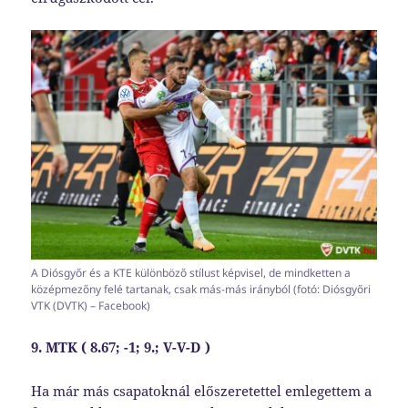
A Diósgyőr és a KTE különböző stílust képvisel, de mindketten a
középmezőny felé tartanak, csak más-más irányból (fotó: Diósgyőri
VTK (DVTK) – Facebook)
9. MTK ( 8.67; -1; 9.; V-V-D )
Ha már más csapatoknál előszeretettel emlegettem a