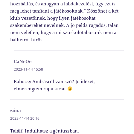
hozzáállás, és ahogyan a labdakezelést, úgy ezt is
meg lehet tanítani a játékosoknak.” Köszönet a két
klub vezetőinek, hogy ilyen játékosokat,
szakembereket nevelnek. A jó példa ragadós, talán
nem véletlen, hogy a mi szurkolótáborunk nem a
balhéiról hírös.
CaNcOe
szerint:
2023-11-14 15:58
Babócsy Andrásról van szó? Jó idézet,
elmerengtem rajta kicsit
zóna
szerint:
2023-11-14 20:16
Talált! Indulhatsz a géniuszban.