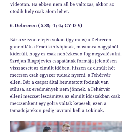
Videoton. Ha ebben nem áll be változás, akkor az
ötödik hely csak álom lehet.
6. Debrecen ( 5.33; -1; 6.; GY-D-V)
Bár a szezon elején sokan (így mi is) a Debrecent
gondolták a Fradi kihívójának, mostanra nagyjából
kiderült, hogy ez csak nehézkesen fog megvalósulni.
Szrdjan Blagojevics csapatának formája jelentősen
visszaesett az elmúlt időben, hiszen az elmúlt hét
meccsen csak egyszer tudtak nyerni, a Fehérvár
ellen. Bár a csapat által bemutatott focinak van
stílusa, az eredmények nem jönnek, a Fehérvár
elleni meccset leszámítva az elmúlt időszakban csak
meccsenként egy gólra voltak képesek, ezen a
támadójátékon pedig javítani kell a Lokinak.