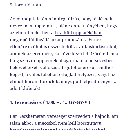
9. forduló után
Az mondjuk talán némileg túlzás, hogy jóslásnak
nevezem a tippjeinket, pláne annak fényében, hogy
az elmúlt hetekben a
Lila Köd tippjátékában
meglepő földbeállásokat produkálok. Ennek
ellenére ezúttal is összesítettük az okoskodásunkat,
aminek az eredménye a következő lett (zárójelben a
blog szerzői tippjeinek átlaga; majd a helyezésben
bekövetkezett változás a legutóbbi erősorrendhez
képest; a valós tabellán elfoglalt helyezés; végül az
elmúlt három fordulóban nyújtott teljesítménye az
adott klubnak):
1. Ferencváros ( 1.00; – ; 1.; GY-GY-V )
Bár Kecskeméten vereséget szenvedett a bajnok, ám
talán abból a meccsből nem kell hosszútávú