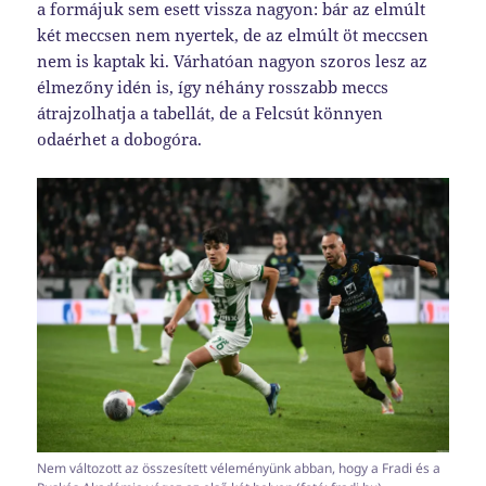
a formájuk sem esett vissza nagyon: bár az elmúlt
két meccsen nem nyertek, de az elmúlt öt meccsen
nem is kaptak ki. Várhatóan nagyon szoros lesz az
élmezőny idén is, így néhány rosszabb meccs
átrajzolhatja a tabellát, de a Felcsút könnyen
odaérhet a dobogóra.
Nem változott az összesített véleményünk abban, hogy a Fradi és a