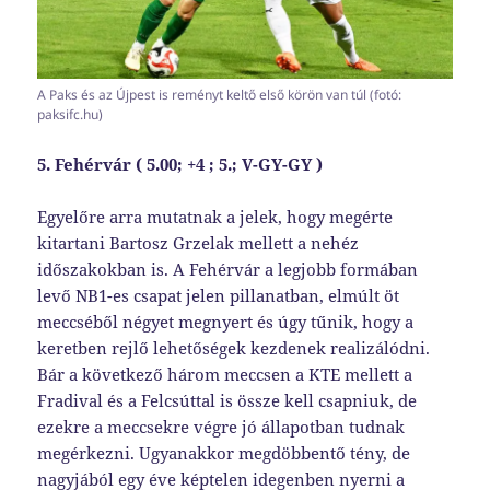
A Paks és az Újpest is reményt keltő első körön van túl (fotó:
paksifc.hu)
5. Fehérvár ( 5.00; +4 ; 5.; V-GY-GY )
Egyelőre arra mutatnak a jelek, hogy megérte
kitartani Bartosz Grzelak mellett a nehéz
időszakokban is. A Fehérvár a legjobb formában
levő NB1-es csapat jelen pillanatban, elmúlt öt
meccséből négyet megnyert és úgy tűnik, hogy a
keretben rejlő lehetőségek kezdenek realizálódni.
Bár a következő három meccsen a KTE mellett a
Fradival és a Felcsúttal is össze kell csapniuk, de
ezekre a meccsekre végre jó állapotban tudnak
megérkezni. Ugyanakkor megdöbbentő tény, de
nagyjából egy éve képtelen idegenben nyerni a