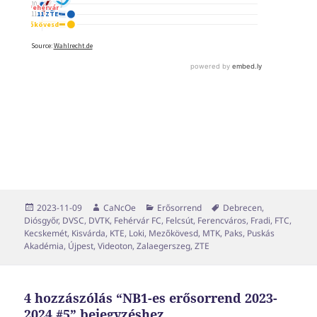
Közzétéve
Szerző
Kategória
Címke
2023-11-09
CaNcOe
Erősorrend
Debrecen
,
Diósgyőr
,
DVSC
,
DVTK
,
Fehérvár FC
,
Felcsút
,
Ferencváros
,
Fradi
,
FTC
,
Kecskemét
,
Kisvárda
,
KTE
,
Loki
,
Mezőkövesd
,
MTK
,
Paks
,
Puskás
Akadémia
,
Újpest
,
Videoton
,
Zalaegerszeg
,
ZTE
4 hozzászólás “NB1-es erősorrend 2023-
2024 #5” bejegyzéshez