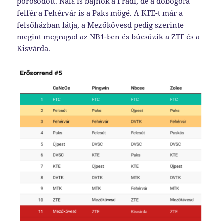
porosodott. Nála is bajnok a Fradi, de a dobogóra
felfér a Fehérvár is a Paks mögé. A KTE-t már a
felsőházban látja, a Mezőkövesd pedig szerinte
megint megragad az NB1-ben és búcsúzik a ZTE és a
Kisvárda.