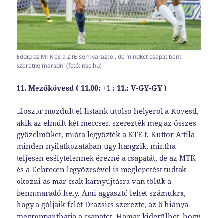
Eddig az MTK és a ZTE sem varázsol, de mindkét csapat bent
szeretne maradni (fotó: nso.hu)
11. Mezőkövesd ( 11.00; +1 ; 11.; V-GY-GY )
Először mozdult el listánk utolsó helyéről a Kövesd,
akik az elmúlt két meccsen szerezték meg az összes
győzelmüket, mióta legyőzték a KTE-t. Kuttor Attila
minden nyilatkozatában úgy hangzik, mintha
teljesen esélytelennek érezné a csapatát, de az MTK
és a Debrecen legyőzésével is meglepetést tudtak
okozni ás már csak karnyújtásra van tőlük a
bennmaradó hely. Ami aggasztó lehet számukra,
hogy a góljaik felét Drazsics szerezte, az ő hiánya
megroppanthatja a csapatot. Hamar kiderülhet, hogy