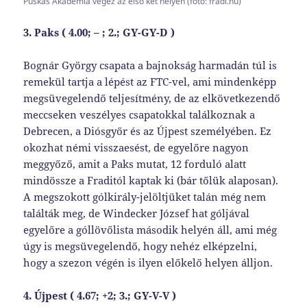
Puskás Akadémia végez az első két helyen (fotó: fradi.hu)
3. Paks ( 4.00; – ; 2.; GY-GY-D )
Bognár György csapata a bajnokság harmadán túl is
remekül tartja a lépést az FTC-vel, ami mindenképp
megsüvegelendő teljesítmény, de az elkövetkezendő
meccseken veszélyes csapatokkal találkoznak a
Debrecen, a Diósgyőr és az Újpest személyében. Ez
okozhat némi visszaesést, de egyelőre nagyon
meggyőző, amit a Paks mutat, 12 forduló alatt
mindössze a Fraditól kaptak ki (bár tőlük alaposan).
A megszokott gólkirály-jelöltjüket talán még nem
találták meg, de Windecker József hat góljával
egyelőre a góllövőlista második helyén áll, ami még
úgy is megsüvegelendő, hogy nehéz elképzelni,
hogy a szezon végén is ilyen előkelő helyen álljon.
4. Újpest ( 4.67; +2; 3.; GY-V-V )