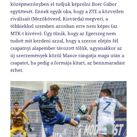
középmezőnyben el tudjuk képzelni Boér Gábor
együttesét. Ennek egyik oka, hogy a ZTE a közvetlen
riválisait (Mezőkövesd, Kisvárda) megveri, a
többiekkel szemben azonban erre nem képes (az
MTK-t kivéve). Úgy tűnik, hogy az Egerszeg nem
tudott mit kezdeni azzal, hogy a szezon elején fél
csapatnyi alapember távozott tőlük, ugyanakkor az
új szerzemények közül Mance rángatja maga után a
csapatot, ha pedig a formája kitart, az bennmaradást
érhet.