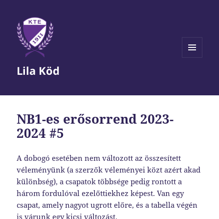
MENÜ
Lila Köd
ÉS
WIDGETEK
NB1-es erősorrend 2023-
2024 #5
A dobogó esetében nem változott az összesített
véleményünk (a szerzők véleményei közt azért akad
különbség), a csapatok többsége pedig rontott a
három fordulóval ezelőttiekhez képest. Van egy
csapat, amely nagyot ugrott előre, és a tabella végén
is várunk egy kicsi változást.