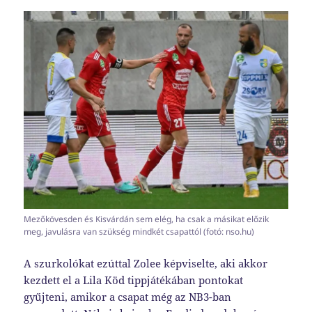
Mezőkövesden és Kisvárdán sem elég, ha csak a másikat előzik
meg, javulásra van szükség mindkét csapattól (fotó: nso.hu)
A szurkolókat ezúttal Zolee képviselte, aki akkor
kezdett el a Lila Köd tippjátékában pontokat
gyűjteni, amikor a csapat még az NB3-ban