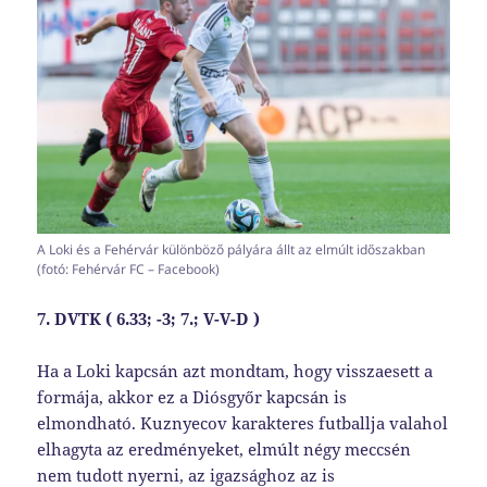
A Loki és a Fehérvár különböző pályára állt az elmúlt időszakban
(fotó: Fehérvár FC – Facebook)
7. DVTK ( 6.33; -3; 7.; V-V-D )
Ha a Loki kapcsán azt mondtam, hogy visszaesett a
formája, akkor ez a Diósgyőr kapcsán is
elmondható. Kuznyecov karakteres futballja valahol
elhagyta az eredményeket, elmúlt négy meccsén
nem tudott nyerni, az igazsághoz az is