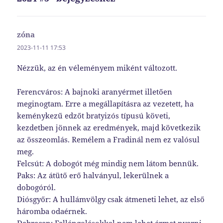
zóna
szerint:
2023-11-11 17:53
Nézzük, az én véleményem miként változott.
Ferencváros: A bajnoki aranyérmet illetően
meginogtam. Erre a megállapításra az vezetett, ha
keménykezű edzőt bratyizós típusú követi,
kezdetben jönnek az eredmények, majd következik
az összeomlás. Remélem a Fradinál nem ez valósul
meg.
Felcsút: A dobogót még mindig nem látom bennük.
Paks: Az átütő erő halványul, lekerülnek a
dobogóról.
Diósgyőr: A hullámvölgy csak átmeneti lehet, az első
háromba odaérnek.
Debrecen: Fellángolásokkal nem lehet érmet nyerni.