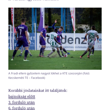
A Fradi elleni győzelem nagyot lökhet a KTE szezonján (fotó:
Kecskeméti TE – Facebook)
Korábbi jóslatainkat itt találjátok:
bajnokság előtt
3. forduló után
6. forduló után