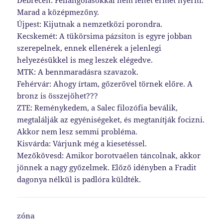
Marad a középmezőny.
Újpest: Kijutnak a nemzetközi porondra.
Kecskemét: A tükörsima pázsiton is egyre jobban
szerepelnek, ennek ellenérek a jelenlegi
helyezésükkel is meg leszek elégedve.
MTK: A bennmaradásra szavazok.
Fehérvár: Ahogy írtam, gőzerővel törnek előre. A
bronz is összejöhet???
ZTE: Reménykedem, a Salec filozófia beválik,
megtalálják az egyéniségeket, és megtanítják focizni.
Akkor nem lesz semmi probléma.
Kisvárda: Várjunk még a kiesetéssel.
Mezőkövesd: Amikor borotvaélen táncolnak, akkor
jönnek a nagy győzelmek. Előző idényben a Fradit
dagonya nélkül is padlóra küldték.
zóna
szerint: