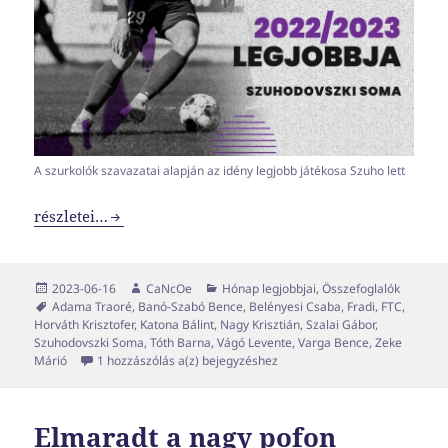
A szurkolók szavazatai alapján az idény legjobb játékosa Szuho lett
A 2022/2023-as idény legjobbjai szerintetek (és szerintünk
részletei…
Közzétéve
Szerző
Kategória
2023-06-16
CaNcOe
Hónap legjobbjai
,
Összefoglalók
Címke
Adama Traoré
,
Banó-Szabó Bence
,
Belényesi Csaba
,
Fradi
,
FTC
,
Horváth Krisztofer
,
Katona Bálint
,
Nagy Krisztián
,
Szalai Gábor
,
Szuhodovszki Soma
,
Tóth Barna
,
Vágó Levente
,
Varga Bence
,
Zeke
A 2022/2023-as idény legjobbjai szerintetek 
Márió
1 hozzászólás a(z)
bejegyzéshez
Elmaradt a nagy pofon