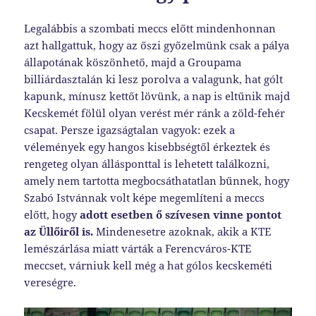
Legalábbis a szombati meccs előtt mindenhonnan
azt hallgattuk, hogy az őszi győzelmünk csak a pálya
állapotának köszönhető, majd a Groupama
billiárdasztalán ki lesz porolva a valagunk, hat gólt
kapunk, mínusz kettőt lövünk, a nap is eltűnik majd
Kecskemét fölül olyan verést mér ránk a zöld-fehér
csapat. Persze igazságtalan vagyok: ezek a
vélemények egy hangos kisebbségtől érkeztek és
rengeteg olyan állásponttal is lehetett találkozni,
amely nem tartotta megbocsáthatatlan bűnnek, hogy
Szabó Istvánnak volt képe megemlíteni a meccs
előtt, hogy
adott esetben ő szívesen vinne pontot
az Üllőiről is.
Mindenesetre azoknak, akik a KTE
lemészárlása miatt várták a Ferencváros-KTE
meccset, várniuk kell még a hat gólos kecskeméti
vereségre.