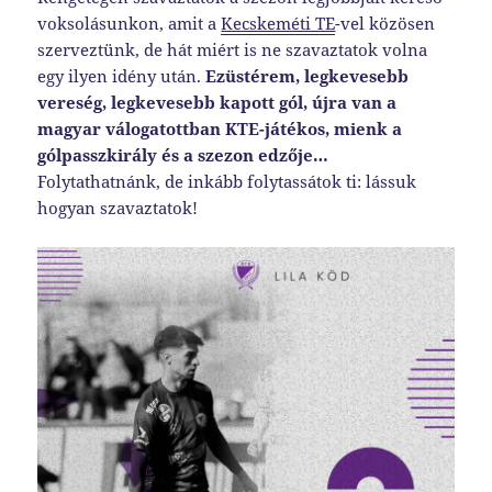
voksolásunkon, amit a
Kecskeméti TE
-vel közösen
szerveztünk, de hát miért is ne szavaztatok volna
egy ilyen idény után.
Ezüstérem, legkevesebb
vereség, legkevesebb kapott gól, újra van a
magyar válogatottban KTE-játékos, mienk a
gólpasszkirály és a szezon edzője…
Folytathatnánk, de inkább folytassátok ti: lássuk
hogyan szavaztatok!