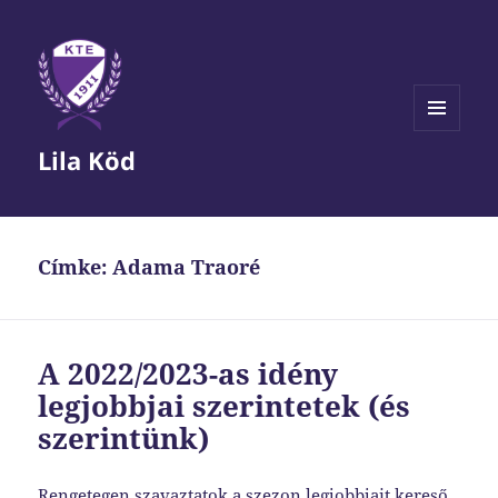
MENÜ
Lila Köd
ÉS
WIDGETEK
Címke:
Adama Traoré
A 2022/2023-as idény
legjobbjai szerintetek (és
szerintünk)
Rengetegen szavaztatok a szezon legjobbjait kereső