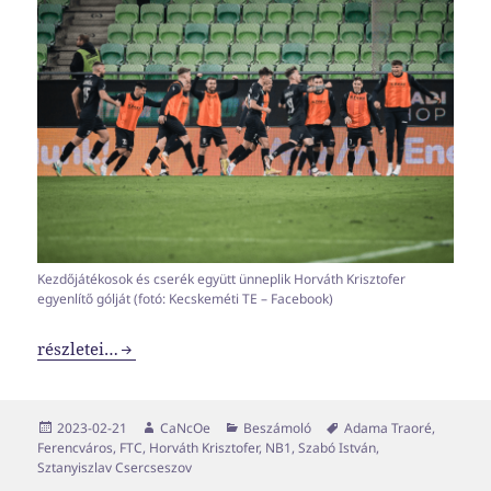
Kezdőjátékosok és cserék együtt ünneplik Horváth Krisztofer
egyenlítő gólját (fotó: Kecskeméti TE – Facebook)
Elmaradt a nagy pofon
részletei…
Közzétéve
Szerző
Kategória
Címke
2023-02-21
CaNcOe
Beszámoló
Adama Traoré
,
Ferencváros
,
FTC
,
Horváth Krisztofer
,
NB1
,
Szabó István
,
Sztanyiszlav Csercseszov