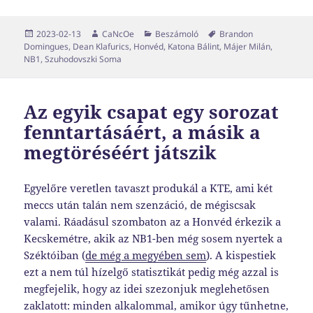
Közzétéve
Szerző
Kategória
Címke
2023-02-13
CaNcOe
Beszámoló
Brandon
Domingues
,
Dean Klafurics
,
Honvéd
,
Katona Bálint
,
Májer Milán
,
NB1
,
Szuhodovszki Soma
Az egyik csapat egy sorozat
fenntartásáért, a másik a
megtöréséért játszik
Egyelőre veretlen tavaszt produkál a KTE, ami két
meccs után talán nem szenzáció, de mégiscsak
valami. Ráadásul szombaton az a Honvéd érkezik a
Kecskemétre, akik az NB1-ben még sosem nyertek a
Széktóiban (
de még a megyében sem
). A kispestiek
ezt a nem túl hízelgő statisztikát pedig még azzal is
megfejelik, hogy az idei szezonjuk meglehetősen
zaklatott: minden alkalommal, amikor úgy tűnhetne,