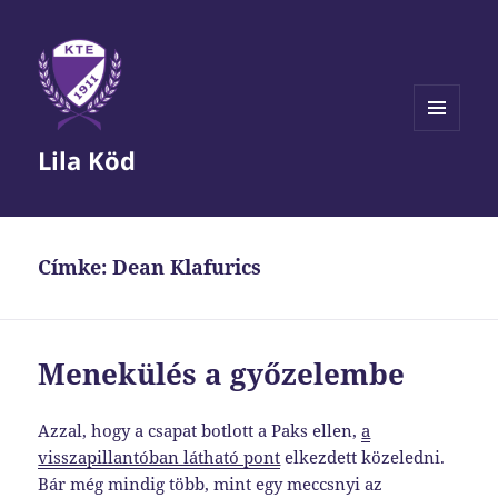
MENÜ
Lila Köd
ÉS
WIDGETEK
Címke:
Dean Klafurics
Menekülés a győzelembe
Azzal, hogy a csapat botlott a Paks ellen,
a
visszapillantóban látható pont
elkezdett közeledni.
Bár még mindig több, mint egy meccsnyi az