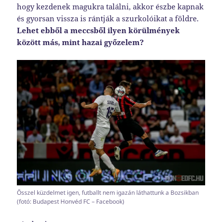
hogy kezdenek magukra találni, akkor észbe kapnak
és gyorsan vissza is rántják a szurkolóikat a földre.
Lehet ebből a meccsből ilyen körülmények
között más, mint hazai győzelem?
Ősszel küzdelmet igen, futballt nem igazán láthattunk a Bozsikban
(fotó: Budapest Honvéd FC – Facebook)