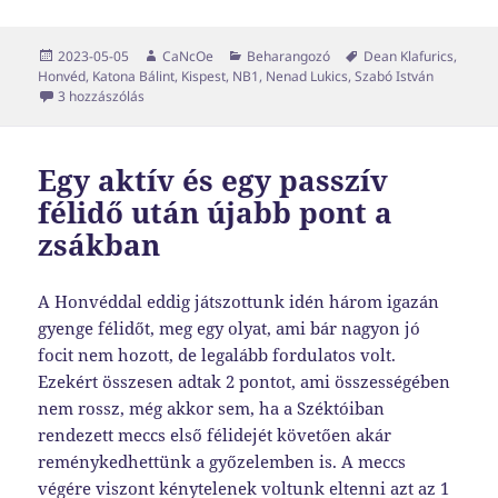
Közzétéve
Szerző
Kategória
Címke
2023-05-05
CaNcOe
Beharangozó
Dean Klafurics
,
Honvéd
,
Katona Bálint
,
Kispest
,
NB1
,
Nenad Lukics
,
Szabó István
Menekülés a győzelembe című bejegyzéshez
3 hozzászólás
Egy aktív és egy passzív
félidő után újabb pont a
zsákban
A Honvéddal eddig játszottunk idén három igazán
gyenge félidőt, meg egy olyat, ami bár nagyon jó
focit nem hozott, de legalább fordulatos volt.
Ezekért összesen adtak 2 pontot, ami összességében
nem rossz, még akkor sem, ha a Széktóiban
rendezett meccs első félidejét követően akár
reménykedhettünk a győzelemben is. A meccs
végére viszont kénytelenek voltunk eltenni azt az 1