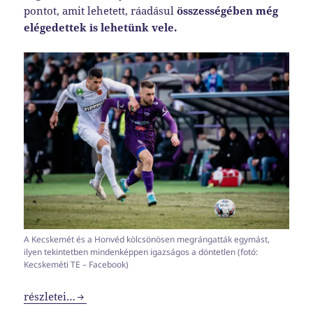
pontot, amit lehetett, ráadásul
összességében még
elégedettek is lehetünk vele.
A Kecskemét és a Honvéd kölcsönösen megrángatták egymást,
ilyen tekintetben mindenképpen igazságos a döntetlen (fotó:
Kecskeméti TE – Facebook)
Egy aktív és egy passzív félidő után újabb pont a zsákban
részletei…