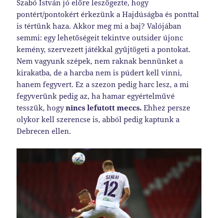
Szabó István jó előre leszögezte, hogy
pontért/pontokért érkezünk a Hajdúságba és ponttal
is tértünk haza. Akkor meg mi a baj? Valójában
semmi: egy lehetőségeit tekintve outsider újonc
kemény, szervezett játékkal gyűjtögeti a pontokat.
Nem vagyunk szépek, nem raknak bennünket a
kirakatba, de a harcba nem is púdert kell vinni,
hanem fegyvert. Ez a szezon pedig harc lesz, a mi
fegyverünk pedig az, ha hamar egyértelművé
tesszük, hogy
nincs lefutott meccs.
Ehhez persze
olykor kell szerencse is, abból pedig kaptunk a
Debrecen ellen.