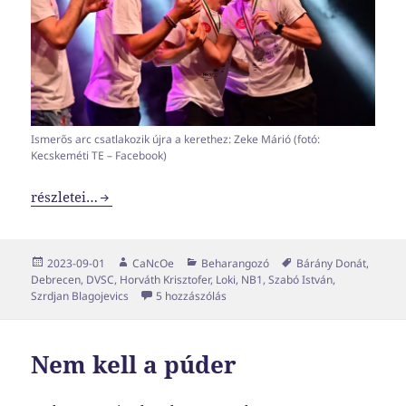
Ismerős arc csatlakozik újra a kerethez: Zeke Márió (fotó:
Kecskeméti TE – Facebook)
Emelje ez föl lelkeinket
részletei…
Közzétéve
Szerző
Kategória
Címke
2023-09-01
CaNcOe
Beharangozó
Bárány Donát
,
Debrecen
,
DVSC
,
Horváth Krisztofer
,
Loki
,
NB1
,
Szabó István
,
Emelje ez föl lelkeinket című bejeg
Szrdjan Blagojevics
5 hozzászólás
Nem kell a púder