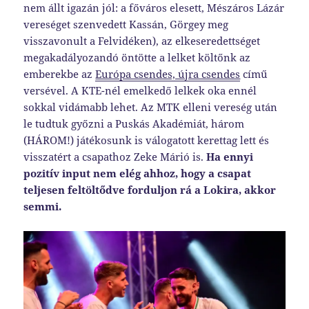
nem állt igazán jól: a főváros elesett, Mészáros Lázár
vereséget szenvedett Kassán, Görgey meg
visszavonult a Felvidéken), az elkeseredettséget
megakadályozandó öntötte a lelket költőnk az
emberekbe az
Európa csendes, újra csendes
című
versével. A KTE-nél emelkedő lelkek oka ennél
sokkal vidámabb lehet. Az MTK elleni vereség után
le tudtuk győzni a Puskás Akadémiát, három
(HÁROM!) játékosunk is válogatott kerettag lett és
visszatért a csapathoz Zeke Márió is.
Ha ennyi
pozitív input nem elég ahhoz, hogy a csapat
teljesen feltöltődve forduljon rá a Lokira, akkor
semmi.