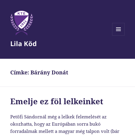
MENÜ
Lila Köd
ÉS
WIDGETEK
Címke:
Bárány Donát
Emelje ez föl lelkeinket
Petőfi Sándornál még a lelkek felemelését az
okozhatta, hogy az Európában sorra bukó
forradalmak mellett a magyar még talpon volt (bár