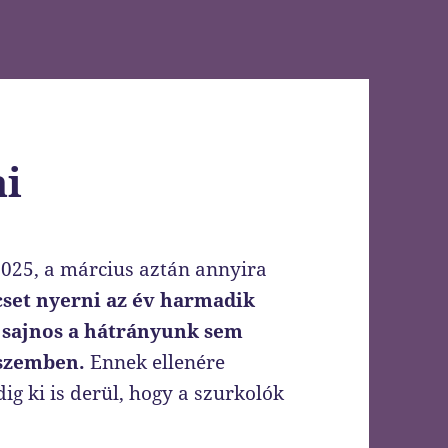
ai
2025, a március aztán annyira
set nyerni az év harmadik
sajnos a hátrányunk sem
szemben.
Ennek ellenére
ig ki is derül, hogy a szurkolók