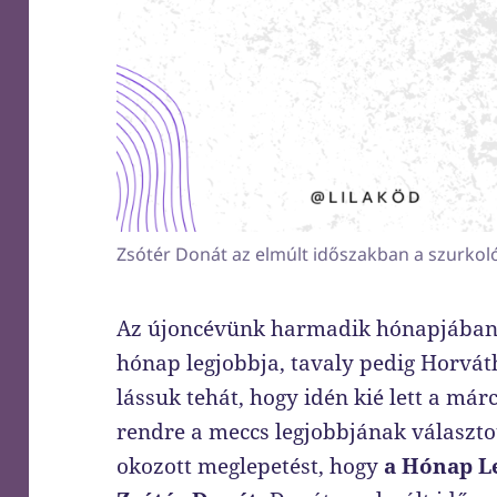
Zsótér Donát az elmúlt időszakban a szurkol
Az újoncévünk harmadik hónapjában 
hónap legjobbja, tavaly pedig Horváth 
lássuk tehát, hogy idén kié lett a má
rendre a meccs legjobbjának választo
okozott meglepetést, hogy
a Hónap Le