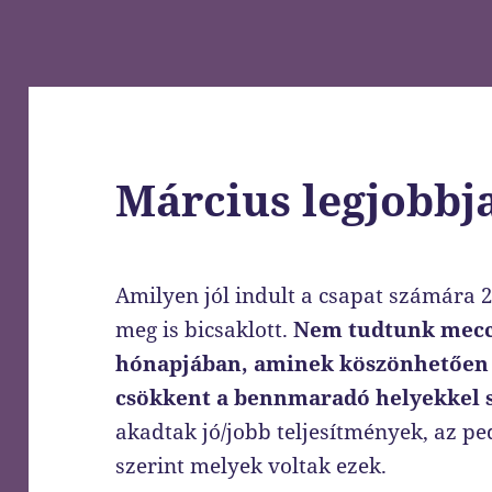
Március legjobbj
Amilyen jól indult a csapat számára 
meg is bicsaklott.
Nem tudtunk mecc
hónapjában, aminek köszönhetően 
csökkent a bennmaradó helyekkel 
akadtak jó/jobb teljesítmények, az ped
szerint melyek voltak ezek.