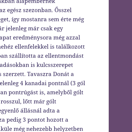
zakban alapembernek
az egész szezonban. Ősszel
éget, így mostanra sem érte még
ár jelenleg már csak egy
 csapat eredménysora még azzal
ehéz ellenfelekkel is találkozott
n szállította az ellentmondást
madásokban is kulcsszerepet
is szerzett. Tavaszra Donát a
jelenleg 4 kanadai pontnál (3 gól
lyan pontrúgást is, amelyből gólt
rosszul, lőtt már gólt
 egyenlő állásnál adta a
sza pedig 3 pontot hozott a
élküle még nehezebb helyzetben