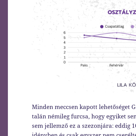
Minden meccsen kapott lehetőséget 
talán némileg furcsa, hogy egyiket se
sem jellemző ez a szezonjára: eddig 
idényben és csak egyszer nem cserélték