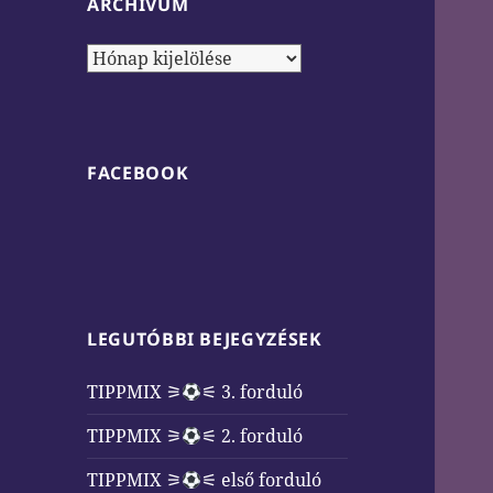
ARCHÍVUM
Archívum
FACEBOOK
LEGUTÓBBI BEJEGYZÉSEK
TIPPMIX ⚞
⚟ 3. forduló
TIPPMIX ⚞
⚟ 2. forduló
TIPPMIX ⚞
⚟ első forduló