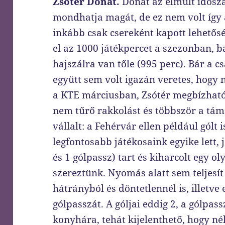
Zsótér Donát.
Donát az elmúlt idős
mondhatja magát, de ez nem volt így 
inkább csak csereként kapott lehetős
el az 1000 játékpercet a szezonban, b
hajszálra van tőle (995 perc). Bár a
együtt sem volt igazán veretes, hogy n
a KTE márciusban, Zsótér megbízhatóa
nem tűrő rakkolást és többször a tá
vállalt: a Fehérvár ellen például gólt 
legfontosabb játékosaink egyike lett, 
és 1 gólpassz) tart és kiharcolt egy o
szereztünk. Nyomás alatt sem teljesít 
hátrányból és döntetlennél is, illetve
gólpasszát. A góljai eddig 2, a gólpas
konyhára, tehát kijelenthető, hogy n