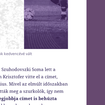
ók kedvencévé vált
Szuhodovszki Soma lett a
Krisztofer vitte el a címet,
rcius. Mivel az elmúlt időszakban
tták meg a szurkolók, így nem
gjobbja címet is behúzta