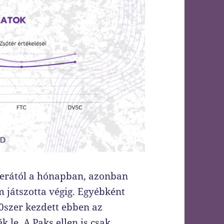
Gerától a hónapban, azonban
m játszotta végig. Egyébként
10szer kezdett ebben az
 le. A Paks ellen is csak