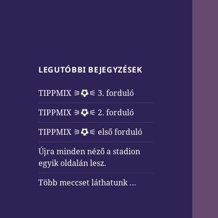
LEGUTÓBBI BEJEGYZÉSEK
TIPPMIX ⚞
⚟ 3. forduló
TIPPMIX ⚞
⚟ 2. forduló
TIPPMIX ⚞
⚟ első forduló
Újra minden néző a stadion
egyik oldalán lesz.
Több meccset láthatunk …