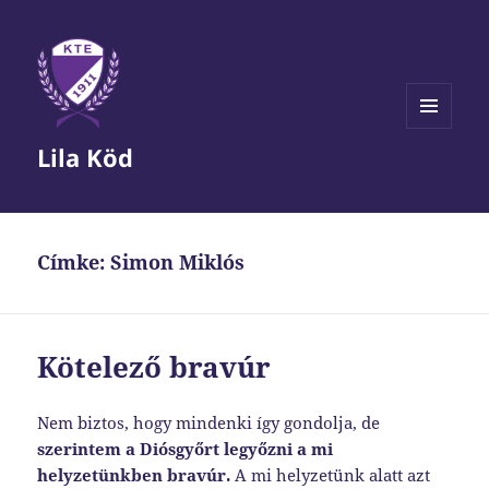
MENÜ
Lila Köd
ÉS
WIDGETEK
Címke:
Simon Miklós
Kötelező bravúr
Nem biztos, hogy mindenki így gondolja, de
szerintem a Diósgyőrt legyőzni a mi
helyzetünkben bravúr.
A mi helyzetünk alatt azt