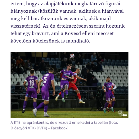
értem, hogy az alapjátékunk meghatározó figurái
hiányoznak (közülük vannak, akiknek a hiányával
meg kell barátkoznunk és vannak, akik majd
visszatérnek). Az én értelmezésem szerint hoztunk
tehát egy bravúrt, ami a Kövesd elleni meccset
követően kötelezőnek is mondható.
A KTE ha apránként is, de elkezdett emelkedni a tabellán (fotó:
Diósgyőri VTK (DVTK) – Facebook)