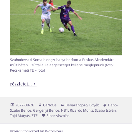
Szuhodovszki Soma hidegzuhanyt borított a Puskás Akadémiára
múlt héten. Ezúttal a Zalaegerszeget kellene meglepnünk (fotó:
Kecskeméti TE – fotó)
Még ne ébressz fel!
részletei…
Közzétéve
Szerző
Kategória
Címke
2022-08-26
CaNcOe
Beharangozó
,
Egyéb
Banó-
Szabó Bence
,
Gergényi Bence
,
NB1
,
Ricardo Moniz
,
Szabó István
,
Még ne ébressz fel! című bejegyzéshe
Tajti Mátyás
,
ZTE
3 hozzászólás
Proudly powered by WordPress