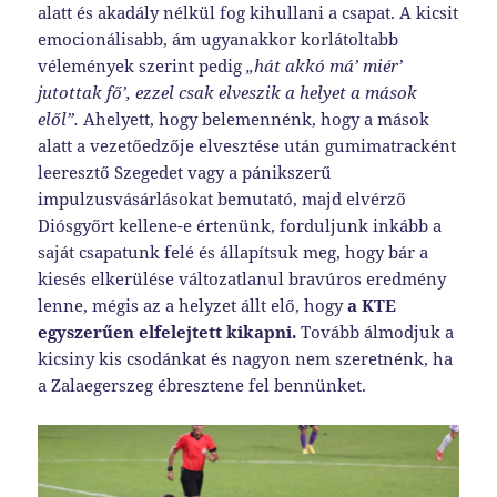
alatt és akadály nélkül fog kihullani a csapat. A kicsit
emocionálisabb, ám ugyanakkor korlátoltabb
vélemények szerint pedig
„hát akkó má’ miér’
jutottak fő’, ezzel csak elveszik a helyet a mások
elől”.
Ahelyett, hogy belemennénk, hogy a mások
alatt a vezetőedzője elvesztése után gumimatracként
leeresztő Szegedet vagy a pánikszerű
impulzusvásárlásokat bemutató, majd elvérző
Diósgyőrt kellene-e értenünk, forduljunk inkább a
saját csapatunk felé és állapítsuk meg, hogy bár a
kiesés elkerülése változatlanul bravúros eredmény
lenne, mégis az a helyzet állt elő, hogy
a KTE
egyszerűen elfelejtett kikapni.
Tovább álmodjuk a
kicsiny kis csodánkat és nagyon nem szeretnénk, ha
a Zalaegerszeg ébresztene fel bennünket.