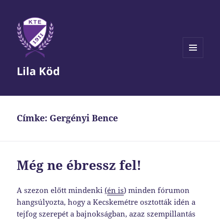
MENÜ
Lila Köd
ÉS
WIDGETEK
Címke:
Gergényi Bence
Még ne ébressz fel!
A szezon előtt mindenki
(
én is
) minden fórumon
hangsúlyozta, hogy a Kecskemétre osztották idén a
tejfog szerepét a bajnokságban, azaz szempillantás