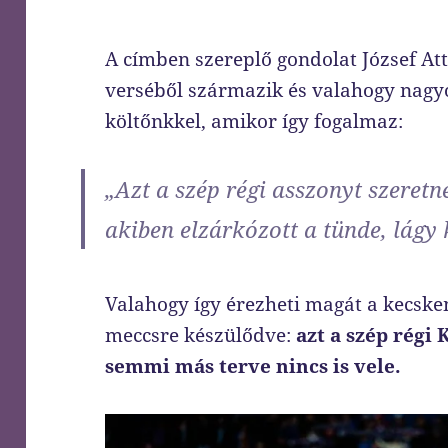
A címben szereplő gondolat József At
verséből származik és valahogy nagy
költőnkkel, amikor így fogalmaz:
„Azt a szép régi asszonyt szeretn
akiben elzárkózott a tünde, lágy
Valahogy így érezheti magát a kecskem
meccsre készülődve:
azt a szép régi 
semmi más terve nincs is vele.