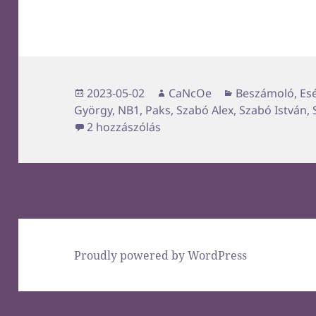
Közzétéve
Szerző
Kategória
2023-05-02
CaNcOe
Beszámoló
,
Esé
György
,
NB1
,
Paks
,
Szabó Alex
,
Szabó István
,
Elszoktunk már ettől című b
2 hozzászólás
Proudly powered by WordPress