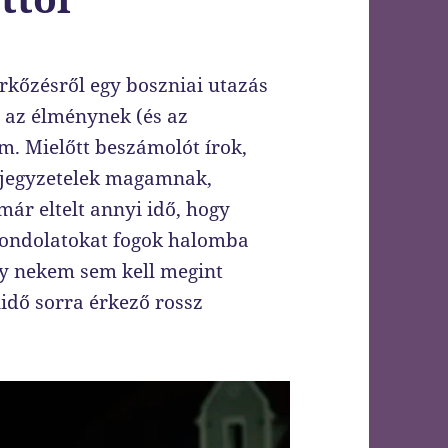
rkőzésről egy boszniai utazás
i az élménynek (és az
m. Mielőtt beszámolót írok,
 jegyzetelek magamnak,
már eltelt annyi idő, hogy
 gondolatokat fogok halomba
gy nekem sem kell megint
dő sorra érkező rossz