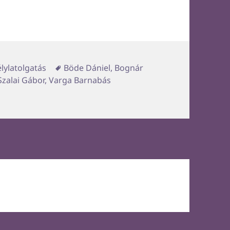
Címke
lylatolgatás
Böde Dániel
,
Bognár
Szalai Gábor
,
Varga Barnabás
ejegyzéshez