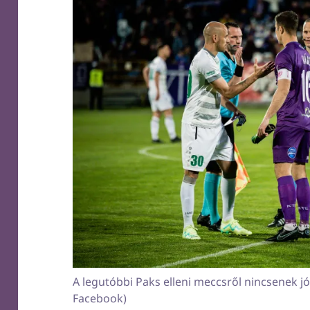
A legutóbbi Paks elleni meccsről nincsenek j
Facebook)