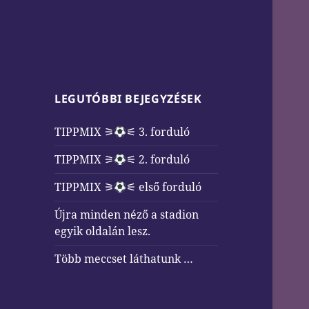
LEGUTÓBBI BEJEGYZÉSEK
TIPPMIX ⚞
⚟ 3. forduló
TIPPMIX ⚞
⚟ 2. forduló
TIPPMIX ⚞
⚟ első forduló
Újra minden néző a stadion
egyik oldalán lesz.
Több meccset láthatunk …