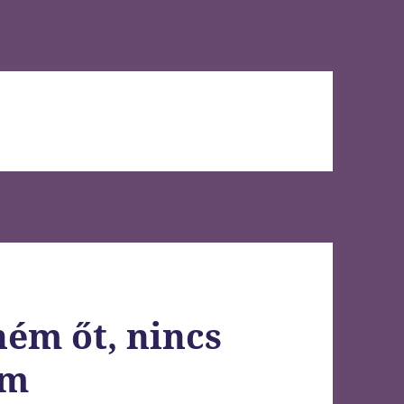
ném őt, nincs
em