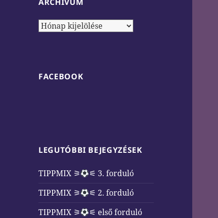
ARCHÍVUM
Archívum
FACEBOOK
LEGUTÓBBI BEJEGYZÉSEK
TIPPMIX ⚞
⚟ 3. forduló
TIPPMIX ⚞
⚟ 2. forduló
TIPPMIX ⚞
⚟ első forduló