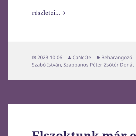
Csak látni szeretném őt, nincs vele 
részletei…
Közzétéve
Szerző
Kategória
2023-10-06
CaNcOe
Beharangozó
Szabó István
,
Szappanos Péter
,
Zsótér Donát
Elszoktunk már e