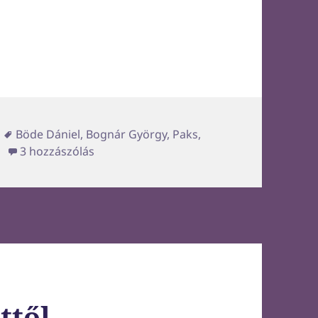
semmi tervem
Címke
Böde Dániel
,
Bognár György
,
Paks
,
Csak látni szeretném őt, nincs vele semm
3 hozzászólás
ttől