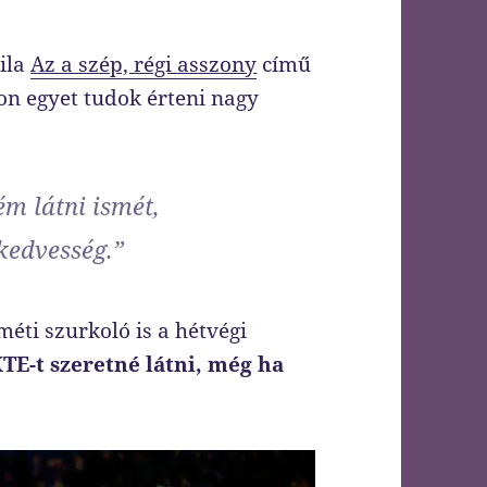
tila
Az a szép, régi asszony
című
on egyet tudok érteni nagy
ém látni ismét,
 kedvesség.”
éti szurkoló is a hétvégi
KTE-t szeretné látni, még ha