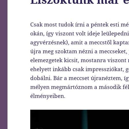
Csak most tudok írni a péntek esti mé
okán, így viszont volt ideje leülepedn
agyvérzésnek), amit a meccstől kapta
újra meg szoktam nézni a meccseket,
elemezgetek kicsit, mostanra viszont 
ehelyett inkább csak impressziókat,
dobálni. Bár a meccset újranéztem, í
mélyen megmártóznom a második féli
élményeiben.