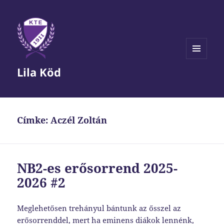
MENÜ
Lila Köd
ÉS
WIDGETEK
Címke:
Aczél Zoltán
NB2-es erősorrend 2025-
2026 #2
Meglehetősen trehányul bántunk az ősszel az
erősorrenddel, mert ha eminens diákok lennénk,