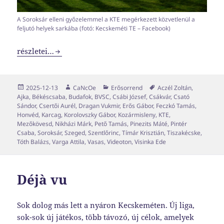
A Soroksár elleni győzelemmel a KTE megérkezett közvetlenül a
feljutó helyek sarkába (fotó: Kecskeméti TE – Facebook)
NB2-es erősorrend 2025-2026 #2
részletei…
Közzétéve
Szerző
Kategória
Címke
2025-12-13
CaNcOe
Erősorrend
Aczél Zoltán
,
Ajka
,
Békéscsaba
,
Budafok
,
BVSC
,
Csábi József
,
Csákvár
,
Csató
Sándor
,
Csertői Aurél
,
Dragan Vukmir
,
Erős Gábor
,
Feczkó Tamás
,
Honvéd
,
Karcag
,
Korolovszky Gábor
,
Kozármisleny
,
KTE
,
Mezőkövesd
,
Nikházi Márk
,
Pető Tamás
,
Pinezits Máté
,
Pintér
Csaba
,
Soroksár
,
Szeged
,
Szentlőrinc
,
Tímár Krisztián
,
Tiszakécske
,
Tóth Balázs
,
Varga Attila
,
Vasas
,
Videoton
,
Visinka Ede
Déjà vu
Sok dolog más lett a nyáron Kecskeméten. Új liga,
sok-sok új játékos, több távozó, új célok, amelyek