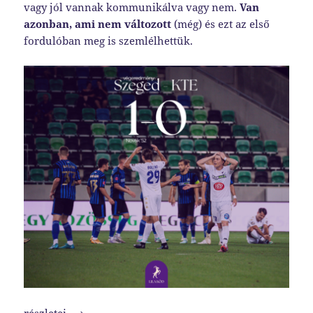
vagy jól vannak kommunikálva vagy nem.
Van
azonban, ami nem változott
(még) és ezt az első
fordulóban meg is szemlélhettük.
Déjà vu
részletei…