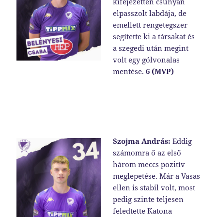
kifejezetten csúnyán
elpasszolt labdája, de
emellett rengetegszer
segítette ki a társakat és
a szegedi után megint
volt egy gólvonalas
mentése.
6 (MVP)
Szojma András:
Eddig
számomra ő az első
három meccs pozitív
meglepetése. Már a Vasas
ellen is stabil volt, most
pedig szinte teljesen
feledtette Katona