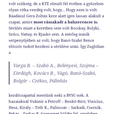
volt szükség, de a KTE elmúlt fél évében a győzelem
olyan ritka vendég volt, hogy… Hogy nem is volt.
Ráadásul Gera Zoltán keze alatt igen lassan alakult a
csapat, amire
most rászakadt a balszerencse is.
Sérülés miatt a keretben sem volt Bocskay, Bolyki,
Szűcs, Vattay, és Rjaskó sem. A mérleg másik
serpenyőjében az volt, hogy Banó-Szabó Bence
először tudott kezdeni a sérülése után. Így Zuglóban
a
Varga B. – Szabó A., Belényesi, Szojma –
Eördögh, Kovács B., Vágó, Banó-Szabó,
Bolgár – Czékus, Pálinkás
kezdőcsapattal mentünk neki a BVSC-nek. A
hazaiaknál Vukmir a Petroff – Benkő-Bíró, Vinicius,
Hesz, Király – Tóth K., Palincsár – Sarkadi, Csernik,
Pekár – Farkas B. tizenegyet küldte fel, amelyben