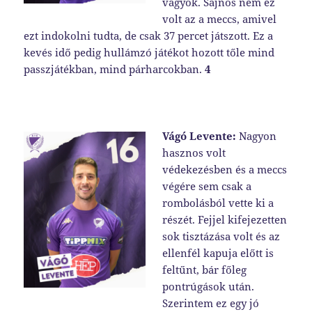
vagyok. Sajnos nem ez
volt az a meccs, amivel
ezt indokolni tudta, de csak 37 percet játszott. Ez a
kevés idő pedig hullámzó játékot hozott tőle mind
passzjátékban, mind párharcokban.
4
Vágó Levente:
Nagyon
hasznos volt
védekezésben és a meccs
végére sem csak a
rombolásból vette ki a
részét. Fejjel kifejezetten
sok tisztázása volt és az
ellenfél kapuja előtt is
feltűnt, bár főleg
pontrúgások után.
Szerintem ez egy jó