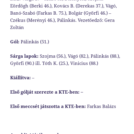
Eördögh (Berki 46.), Kovács B. (Derekas 37.), Vágó,
Banó-Szabó (Farkas B. 75.), Bolgár (Győrfi 46.) –
Czékus (Merényi 46.), Pálinkás. Vezetőedző: Gera
Zoltán
Gól:
Pálinkás (51.)
Sárga lapok:
Szojma (56.), Vágó (82.), Pálinkás (88.),
Győrfi (90.) ill. Tóth K. (25.), Vinicius (88.)
Kiállítva:
–
Első gólját szerezte a KTE-ben: –
Első meccsét játszotta a KTE-ben:
Farkas Balázs