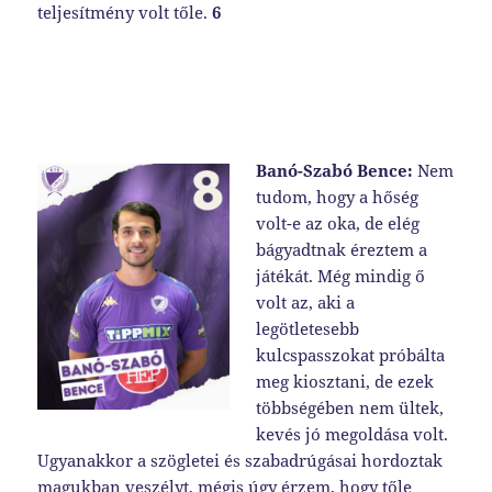
teljesítmény volt tőle.
6
Banó-Szabó Bence:
Nem
tudom, hogy a hőség
volt-e az oka, de elég
bágyadtnak éreztem a
játékát. Még mindig ő
volt az, aki a
legötletesebb
kulcspasszokat próbálta
meg kiosztani, de ezek
többségében nem ültek,
kevés jó megoldása volt.
Ugyanakkor a szögletei és szabadrúgásai hordoztak
magukban veszélyt, mégis úgy érzem, hogy tőle