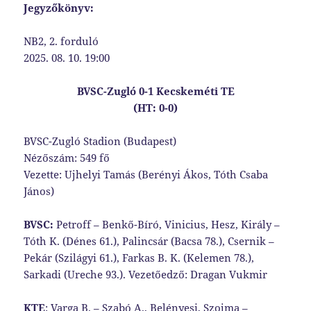
Jegyzőkönyv:
NB2, 2. forduló
2025. 08. 10. 19:00
BVSC-Zugló 0-1 Kecskeméti TE
(HT: 0-0)
BVSC-Zugló Stadion (Budapest)
Nézőszám: 549 fő
Vezette: Ujhelyi Tamás (Berényi Ákos, Tóth Csaba
János)
BVSC:
Petroff – Benkő-Bíró, Vinicius, Hesz, Király –
Tóth K. (Dénes 61.), Palincsár (Bacsa 78.), Csernik –
Pekár (Szilágyi 61.), Farkas B. K. (Kelemen 78.),
Sarkadi (Ureche 93.). Vezetőedző: Dragan Vukmir
KTE
: Varga B. – Szabó A., Belényesi, Szojma –