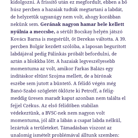
kidolgozni. A frissítő után ez megfordult, ebben a bő
húsz percben a hazaiak tudták megtartani a labdát,
de helyzetük ugyanúgy nem volt, ahogy korábban
nekünk sem.
Gerának nagyon hamar bele kellett
nyúlnia a meccsbe,
a sérült Bocskay helyén játszó
Kovács Barna is megsérült, őt Derekas váltotta. A 39.
percben Bolgár kezdett szólóba, a laposan begurított
labdájával pedig Pálinkás próbált befordulni, de
aztán a blokkba lőtt. A hazaiak legveszélyesebb
momentuma az volt, amikor Farkas Balázs egy
indításkor eltűnt Szojma mellett, de a bírónak
eszébe sem jutott a büntető. A félidő végén még
Banó-Szabó szögletét öklözte ki Petroff, a félig-
meddig üresen maradt kaput azonban nem találta el
fejjel Czékus. Az első félidőben stabilan
védekeztünk, a BVSC-nek nem nagyon volt
momentuma, jól állt a lábán a csapat labda nélkül,
lezártuk a területeket. Támadásban viszont az
unalomig ismételt problémával álltunk szemben: