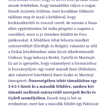
annak érdekében, hogy támadóbbá váljon a csapat.
Ennek őszintén örültem, mert korábban többször
találtam meg őt azzal a kritikával, hogy
kockázatkerülő és rosszul cserél, de miután a Vasas
ellen egyértelműen fel tudta pörgetni a csapatot a
cserékkel, most is jó ütemben küldött be friss
játékosokat. A félidőben tehát lehozta mindkét
szárnyvédőjét (Eördögh és Bolgár), valamint az elől
a fizikai küzdelemben talán kicsit elkedvtelenedő
Czékust, hogy behozza Berkit, Győrfit és Merényit.
Ez azt is igényelte, hogy valamelyest a formációhoz
is hozzányúljon: egy csatár maradt fenn (Pálinkás),
akit valamivel hátrébbról Banó-Szabó és Merényi
támogatott.
Összességében tehát támadásban egy
3-4-2-1 futott ki a második félidőre, amiben két
támadó szellemű szárnyvédő szerepelt Berki és
Győrfi személyében.
Ennek meg is lett az
eredménye, mert bár a második félidőt egy Palincsár