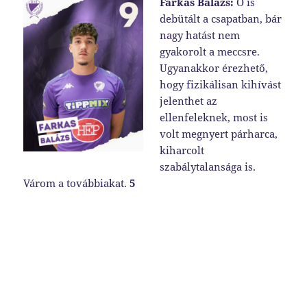
Farkas Balázs:
Ő is
debütált a csapatban, bár
nagy hatást nem
gyakorolt a meccsre.
Ugyanakkor érezhető,
hogy fizikálisan kihívást
jelenthet az
ellenfeleknek, most is
volt megnyert párharca,
kiharcolt
szabálytalansága is.
Várom a továbbiakat.
5