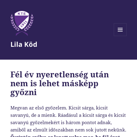
MENÜ
Lila Köd
ÉS
WIDGETEK
Fél év nyeretlenség után
nem is lehet másképp
győzni
Megvan az első győzelem. Kicsit sárga, kicsit
savanyú, de a mienk. Ráadásul a kicsit sárga és kicsit
savanyú győzelmekért is három pontot adnak,
amiből az elmúlt időszakban nem sok jutott nekünk.