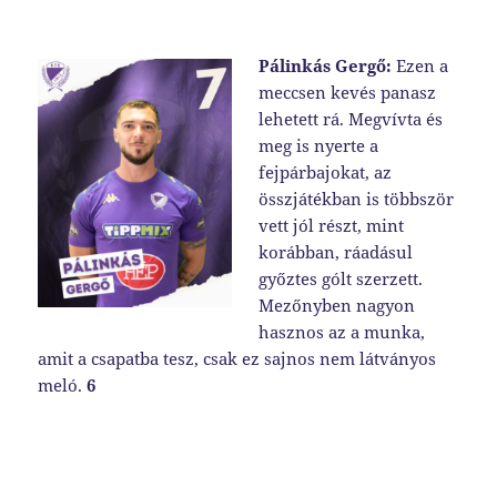
Pálinkás Gergő:
Ezen a
meccsen kevés panasz
lehetett rá. Megvívta és
meg is nyerte a
fejpárbajokat, az
összjátékban is többször
vett jól részt, mint
korábban, ráadásul
győztes gólt szerzett.
Mezőnyben nagyon
hasznos az a munka,
amit a csapatba tesz, csak ez sajnos nem látványos
meló.
6