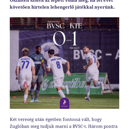
Őszintén szólva az lepett volna meg, ha fél évet
követően hirtelen lehengerlő játékkal nyerünk.
Két vereség után égetően fontossá vált, hogy
Zuglóban meg tudjuk marni a BVSC-t. Három pontra