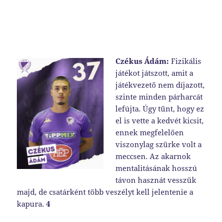
Czékus Ádám:
Fizikális
játékot játszott, amit a
játékvezető nem díjazott,
szinte minden párharcát
lefújta. Úgy tűnt, hogy ez
el is vette a kedvét kicsit,
ennek megfelelően
viszonylag szürke volt a
meccsen. Az akarnok
mentalitásának hosszú
távon hasznát vesszük
majd, de csatárként több veszélyt kell jelentenie a
kapura.
4