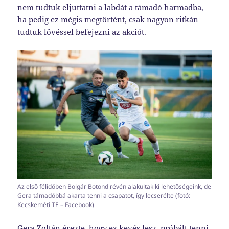
nem tudtuk eljuttatni a labdát a támadó harmadba,
ha pedig ez mégis megtörtént, csak nagyon ritkán
tudtuk lövéssel befejezni az akciót.
Az első félidőben Bolgár Botond révén alakultak ki lehetőségeink, de
Gera támadóbbá akarta tenni a csapatot, így lecserélte (fotó:
Kecskeméti TE – Facebook)
Gera Zoltán érezte, hogy ez kevés lesz, próbált tenni