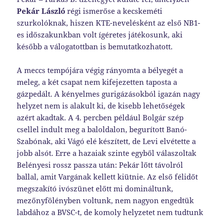
Pekár László
régi ismerőse a kecskeméti
szurkolóknak, hiszen KTE-nevelésként az első NB1-
es időszakunkban volt ígéretes játékosunk, aki
később a válogatottban is bemutatkozhatott.
A meccs tempójára végig rányomta a bélyegét a
meleg, a két csapat nem kifejezetten taposta a
gázpedált. A kényelmes gurigázásokból igazán nagy
helyzet nem is alakult ki, de kisebb lehetőségek
azért akadtak. A 4. percben például Bolgár szép
csellel indult meg a baloldalon, begurított Banó-
Szabónak, aki Vágó elé készített, de Levi elvétette a
jobb alsót. Erre a hazaiak szinte egyből válaszoltak
Belényesi rossz passza után: Pekár lőtt távolról
ballal, amit Vargának kellett kiütnie. Az első félidőt
megszakító ivószünet előtt mi domináltunk,
mezőnyfölényben voltunk, nem nagyon engedtük
labdához a BVSC-t, de komoly helyzetet nem tudtunk