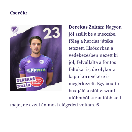
Cserék:
Derekas Zoltán:
Nagyon
jól szállt be a meccsbe,
főleg a harcias játéka
tetszett. Elsősorban a
védekezésben nézett ki
jól, felvállalta a fontos
faltokat is, de olykor a
kapu környékére is
megérkezett. Egy box-to-
box játékostól viszont
utóbbiból kicsit több kell
majd, de ezzel én most elégedett voltam.
6