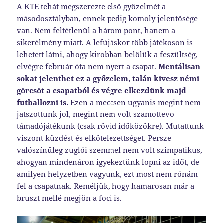
A KTE tehát megszerezte első győzelmét a
másodosztályban, ennek pedig komoly jelentősége
van. Nem feltétlenül a három pont, hanem a
sikerélmény miatt. A lefújáskor több játékoson is
lehetett látni, ahogy kirobban belőlük a feszültség,
elvégre február óta nem nyert a csapat.
Mentálisan
sokat jelenthet ez a győzelem, talán kivesz némi
görcsöt a csapatból és végre elkezdünk majd
futballozni is.
Ezen a meccsen ugyanis megint nem
játszottunk jól, megint nem volt számottevő
támadójátékunk (csak rövid időközökre). Mutattunk
viszont küzdést és elkötelezettséget. Persze
valószínűleg zuglói szemmel nem volt szimpatikus,
ahogyan mindenáron igyekeztünk lopni az időt, de
amilyen helyzetben vagyunk, ezt most nem rónám
fel a csapatnak. Reméljük, hogy hamarosan már a
bruszt mellé megjön a foci is.