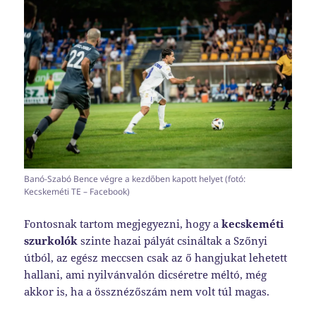
Banó-Szabó Bence végre a kezdőben kapott helyet (fotó:
Kecskeméti TE – Facebook)
Fontosnak tartom megjegyezni, hogy a
kecskeméti
szurkolók
szinte hazai pályát csináltak a Szőnyi
útból, az egész meccsen csak az ő hangjukat lehetett
hallani, ami nyilvánvalón dicséretre méltó, még
akkor is, ha a össznézőszám nem volt túl magas.