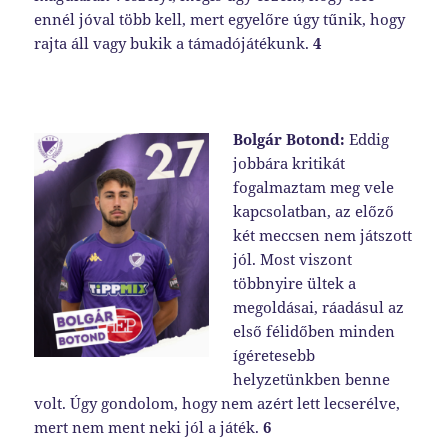
ennél jóval több kell, mert egyelőre úgy tűnik, hogy
rajta áll vagy bukik a támadójátékunk.
4
Bolgár Botond:
Eddig
jobbára kritikát
fogalmaztam meg vele
kapcsolatban, az előző
két meccsen nem játszott
jól. Most viszont
többnyire ültek a
megoldásai, ráadásul az
első félidőben minden
ígéretesebb
helyzetünkben benne
volt. Úgy gondolom, hogy nem azért lett lecserélve,
mert nem ment neki jól a játék.
6