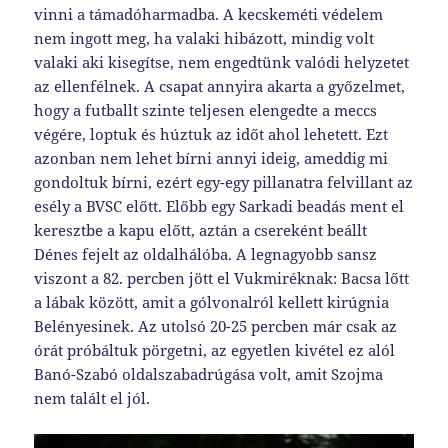
vinni a támadóharmadba. A kecskeméti védelem
nem ingott meg, ha valaki hibázott, mindig volt
valaki aki kisegítse, nem engedtünk valódi helyzetet
az ellenfélnek. A csapat annyira akarta a győzelmet,
hogy a futballt szinte teljesen elengedte a meccs
végére, loptuk és húztuk az időt ahol lehetett. Ezt
azonban nem lehet bírni annyi ideig, ameddig mi
gondoltuk bírni, ezért egy-egy pillanatra felvillant az
esély a BVSC előtt. Előbb egy Sarkadi beadás ment el
keresztbe a kapu előtt, aztán a csereként beállt
Dénes fejelt az oldalhálóba. A legnagyobb sansz
viszont a 82. percben jött el Vukmiréknak: Bacsa lőtt
a lábak között, amit a gólvonalról kellett kirúgnia
Belényesinek. Az utolsó 20-25 percben már csak az
órát próbáltuk pörgetni, az egyetlen kivétel ez alól
Banó-Szabó oldalszabadrúgása volt, amit Szojma
nem talált el jól.