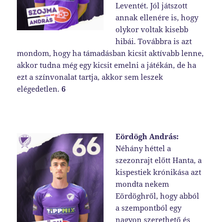
Leventét. Jól játszott
annak ellenére is, hogy
olykor voltak kisebb
hibái. Továbbra is azt
mondom, hogy ha támadásban kicsit aktívabb lenne,
akkor tudna még egy kicsit emelni a játékán, de ha
ezt a színvonalat tartja, akkor sem leszek
elégedetlen.
6
Eördögh András:
Néhány héttel a
szezonrajt előtt Hanta, a
kispestiek krónikása azt
mondta nekem
Eördöghről, hogy abból
a szempontból egy
nagyon szerethető és