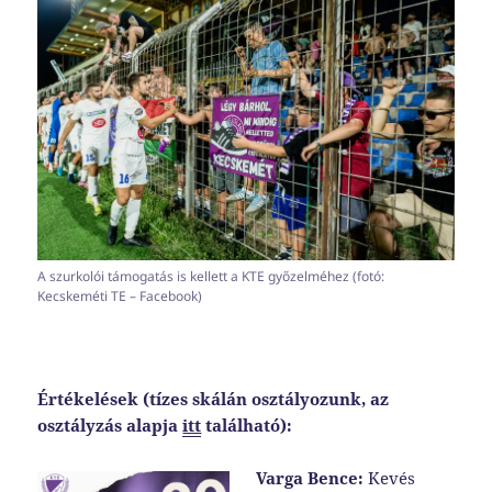
A szurkolói támogatás is kellett a KTE győzelméhez (fotó:
Kecskeméti TE – Facebook)
Értékelések (tízes skálán osztályozunk, az
osztályzás alapja
itt
található):
Varga Bence:
Kevés