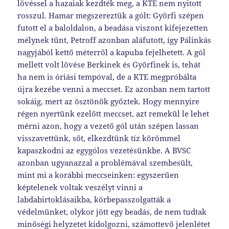
lövéssel a hazaiak kezdték meg, a KTE nem nyitott
rosszul. Hamar megszereztük a gólt: Győrfi szépen
futott el a baloldalon, a beadása viszont kifejezetten
mélynek tűnt, Petroff azonban aláfutott, így Pálinkás
nagyjából kettő méterről a kapuba fejelhetett. A gól
mellett volt lövése Berkinek és Győrfinek is, tehát
ha nem is óriási tempóval, de a KTE megpróbálta
újra kezébe venni a meccset. Ez azonban nem tartott
sokáig, mert az ösztönök győztek. Hogy mennyire
régen nyertünk ezelőtt meccset, azt remekül le lehet
mérni azon, hogy a vezető gól után szépen lassan
visszavettünk, sőt, elkezdtünk tíz körömmel
kapaszkodni az egygólos vezetésünkbe. A BVSC
azonban ugyanazzal a problémával szembesült,
mint mi a korábbi meccseinken: egyszerűen
képtelenek voltak veszélyt vinni a
labdabirtoklásaikba, körbepasszolgatták a
védelmünket, olykor jött egy beadás, de nem tudtak
minőségi helyzetet kidolgozni, számottevő jelenlétet