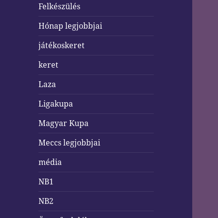
Felkészülés
Hónap legjobbjai
játékoskeret
keret
Laza
Ligakupa
Magyar Kupa
Meccs legjobbjai
média
NB1
NB2