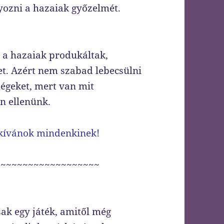
ozni a hazaiak győzelmét.
t a hazaiak produkáltak,
et. Azért nem szabad lebecsülni
dégeket, mert van mit
n ellenünk.
 kívánok mindenkinek!
~~~~~~~~~~~~~~~~~~~
sak egy játék, amitől még