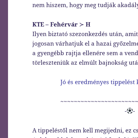
nem hiszem, hogy meg tudják akadály
KTE – Fehérvár
≻
H
Ilyen biztató szezonkezdés után, ami
jogosan várhatjuk el a hazai győzelm
a gyengébb rajtja ellenére sem a ven
törleszteniük az elmúlt bajnokság utá
Jó és eredményes tippelést
~~~~~~~~~~~~~~~~~~~~~~
-
-
A tippeléstől nem kell megijedni, ez c