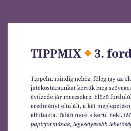
TIPPMIX
3. for
Tippelni mindig nehéz, főleg így az el
játékostársunkat kértük meg szöveges
évtizede jár meccsekre. Előző fordu
eredményt eltalált, a két meglepeté
elhibázta. Talán most sikerül neki.
(M
papírformának, legesélyesebb lehetőség