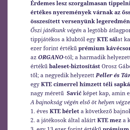
Érdemes lesz szorgalmasan tippelni
értékes nyeremények várnak az őss
összesített versenyünk legeredmén
Őszi játékunk végén
a legtöbb átlagp
tippjátékos a klubtól egy
KTE sál
at k
ezer forint értékű
prémium kávécs
az
ORGANO
-tól; a harmadik helyezet
értékű
baleset-biztosítást
Orosz Gábo
től; a negyedik helyezett
Peller és Tá
egy
KTE címerrel hímzett téli sapká
nagy méretű
Savić
képet kap, amin e
A bajnokság végén első öt helyen végze
1. éves
KTE
bérlet
a következő bajnok
2. a játékosok által aláírt
KTE
mez
a k
3. egy 13 ezer forint értékű
prémium