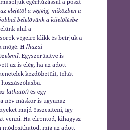
Kimásoljuk egérhúzással a poszt
s az elejétől a végéig, miközben a
obbal belelövünk a kijelölésbe
elünk alul a
sorok végeire klikk és beírjuk a
ok mögé:
H
[hazai
őzelem]
. Egyszerűsítve is
ett az is elég, ha az adott
enetelek kezdőbetűit, tehát
a hozzászólásba.
sz látható!)
és egy
 a név máskor is ugyanaz
nyeket majd összesíteni, így
zt venni. Ha elrontod, kihagysz
 módosíthatod, míg az adott