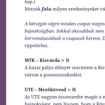
kap.)
Nézzük
fala
milyen eredményeket vá
A hétvégén végre minden csapat megm
bajnokságban. Sokkal okosabbak nem l
körvonalazódnak a csapatok keretei. E
tippeléshez.
MTK – Kisvárda
≻
D
A hazai pálya előnyét szerintem a Kisv
várom a pontosztozkodást.
UTE – Mezőkövesd
≻
H
Az UTE nagyon összeszedte magát a ny
bajnokságot, nem hiszem, hogy a Köv