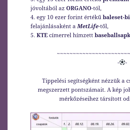
jóvoltából az
ORGANO
-tól,
4. egy 10 ezer forint értékű
baleset-bi
felajánlásaként a
MetLife
-től,
5.
KTE
címerrel hímzett
baseballsap
~~~~~~~~~~~~~~~~~~~~~~
-
-
Tippelési segítségként nézzük a 
megszerzett pontszámait. A kép jo
mérkőzéseihez társított od