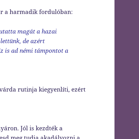
r a harmadik fordulóban:
utatta magát a hazai
ettünk, de azért
z is ad némi támpontot a
árda rutinja kiegyenlíti, ezért
áron. Jól is kezdték a
esd meg tudja akadályozni a