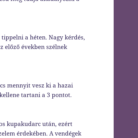
tippelni a héten. Nagy kérdés,
z előző években szélnek
s mennyit vesz ki a hazai
ellene tartani a 3 pontot.
os kupakudarc után, ezért
zelem érdekében. A vendégek