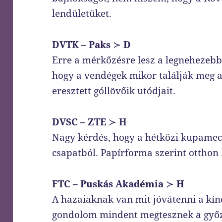
lendületüket.
DVTK – Paks
≻
D
Erre a mérkőzésre lesz a legnehezebb 
hogy a vendégek mikor találják meg a
eresztett góllövőik utódjait.
DVSC – ZTE
≻
H
Nagy kérdés, hogy a hétközi kupamecc
csapatból. Papírforma szerint otthon k
FTC – Puskás Akadémia
≻
H
A hazaiaknak van mit jóvátenni a kín
gondolom mindent megtesznek a győ