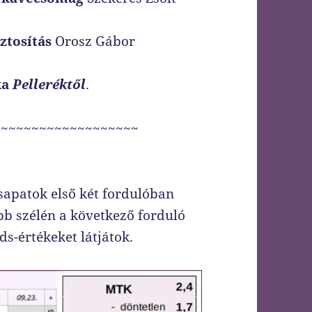
ztosítás
Orosz Gábor
ka
Pelleréktől
.
~~~~~~~~~~~~~~~~~~~
csapatok első két fordulóban
bb szélén a következő forduló
ds-értékeket látjátok.