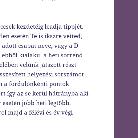
ccsek kezdetéig leadja tippjét.
len esetén Te is ikszre vetted,
adott csapat neve, vagy a D
 ebből kialakul a heti sorrend.
felében velünk játszott részt
összesített helyezési sorszámot
em a fordulónkénti pontok
t így az se kerül hátrányba aki
esetén jobb heti legtöbb,
l majd a félévi és év végi