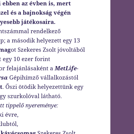
 ebben az évben is, mert
zel és a bajnokság végén
yesebb játékosaira.
ontszámmal rendelkező
ap; a második helyezett egy 13
omag
ot Szekeres Zsolt jóvoltából
t egy 10 ezer forint
r felajánlásaként a
MetLife
-
rsa
Gépihímző vállalkozástól
t
. Őszi ötödik helyezettünk egy
gy szurkolóval látható.
tt tippelő nyereménye:
i évre,
lubtól,
 kávécsomag
Szekeres Zsolt