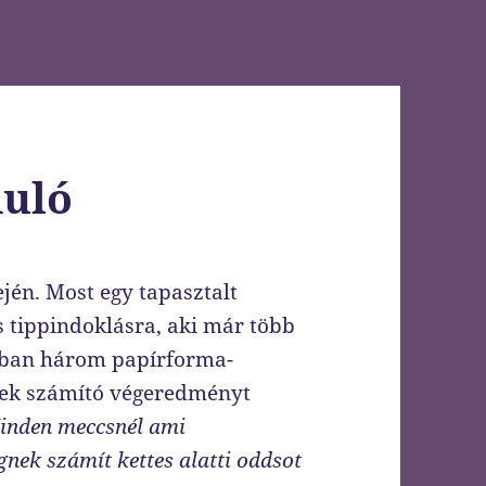
duló
ején. Most egy tapasztalt
 tippindoklásra, aki már több
lóban három papírforma-
snek számító végeredményt
inden meccsnél ami
nek számít kettes alatti oddsot