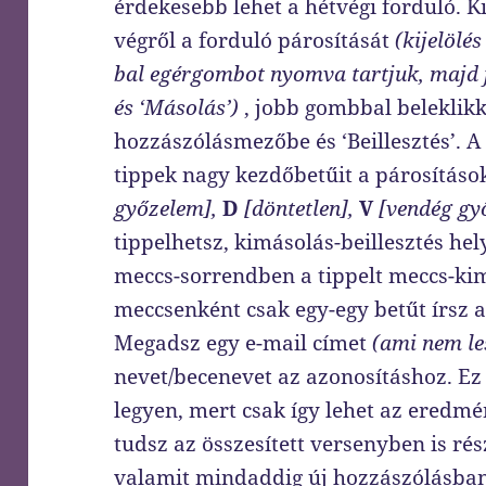
érdekesebb lehet a hétvégi forduló. 
végről a forduló párosítását
(kijelölé
bal egérgombot nyomva tartjuk, majd j
és ‘Másolás’)
, jobb gombbal beleklikk
hozzászólásmezőbe és ‘Beillesztés’. A 
tippek nagy kezdőbetűit a párosítás
győzelem],
D
[döntetlen],
V
[vendég gy
tippelhetsz, kimásolás-beillesztés hely
meccs-sorrendben a tippelt meccs-kim
meccsenként csak egy-egy betűt írsz 
Megadsz egy e-mail címet
(ami nem le
nevet/becenevet az azonosításhoz. Ez
legyen, mert csak így lehet az eredmé
tudsz az összesített versenyben is rés
valamit mindaddig új hozzászólásban