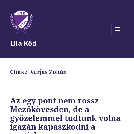
MENÜ
Lila Köd
ÉS
WIDGETEK
Címke:
Varjas Zoltán
Az egy pont nem rossz
Mezőkövesden, de a
győzelemmel tudtunk volna
igazán kapaszkodni a