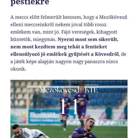
pestiekre
A meccs előtt felmerült bennem, hogy a Mezőkövesd
elleni meccseinkről nekem jóval több rossz
emlékem van, mint jó. Fájó vereségek, kihagyott
büntetők, miegymás.
Nyerni most sem sikerült,
nem most kezdtem meg tehát a fentieket
ellensúlyozó jó emlékek gyűjtését a Kövesdről
, de
a játék képe alapján nagyon nagy panaszra nincs
okunk.