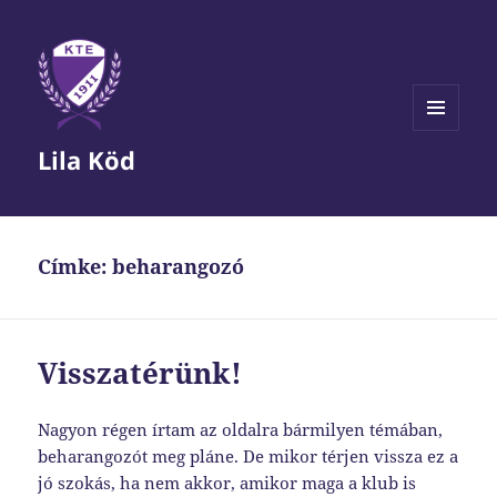
MENÜ
Lila Köd
ÉS
WIDGETEK
Címke:
beharangozó
Visszatérünk!
Nagyon régen írtam az oldalra bármilyen témában,
beharangozót meg pláne. De mikor térjen vissza ez a
jó szokás, ha nem akkor, amikor maga a klub is