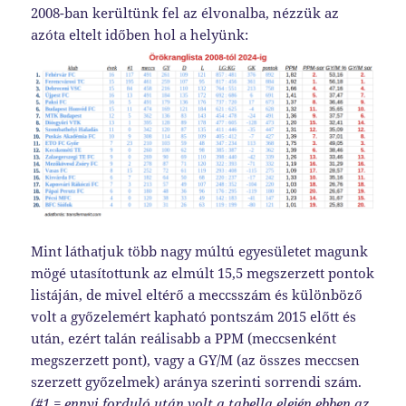
2008-ban kerültünk fel az élvonalba, nézzük az
azóta eltelt időben hol a helyünk:
Mint láthatjuk több nagy múltú egyesületet magunk
mögé utasítottunk az elmúlt 15,5 megszerzett pontok
listáján, de mivel eltérő a meccsszám és különböző
volt a győzelemért kapható pontszám 2015 előtt és
után, ezért talán reálisabb a PPM (meccsenként
megszerzett pont), vagy a GY/M (az összes meccsen
szerzett győzelmek) aránya szerinti sorrendi szám.
(#1 = ennyi forduló után volt a tabella elején ebben az