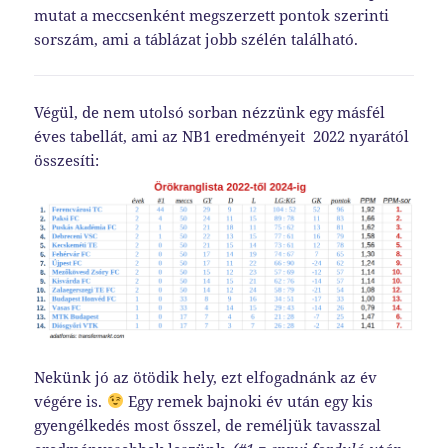
mutat a meccsenként megszerzett pontok szerinti
sorszám, ami a táblázat jobb szélén található.
Végül, de nem utolsó sorban nézzünk egy másfél
éves tabellát, ami az NB1 eredményeit 2022 nyarától
összesíti:
Nekünk jó az ötödik hely, ezt elfogadnánk az év
végére is.
Egy remek bajnoki év után egy kis
gyengélkedés most ősszel, de reméljük tavasszal