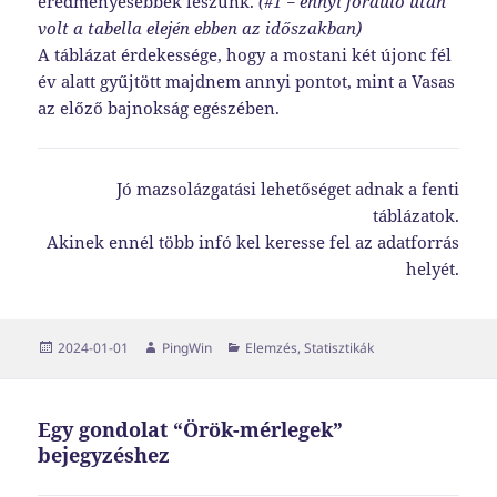
eredményesebbek leszünk.
(#1 = ennyi forduló után
volt a tabella elején ebben az időszakban)
A táblázat érdekessége, hogy a mostani két újonc fél
év alatt gyűjtött majdnem annyi pontot, mint a Vasas
az előző bajnokság egészében.
Jó mazsolázgatási lehetőséget adnak a fenti
táblázatok.
Akinek ennél több infó kel keresse fel az adatforrás
helyét.
Közzétéve
Szerző
Kategória
2024-01-01
PingWin
Elemzés
,
Statisztikák
Egy gondolat “Örök-mérlegek”
bejegyzéshez