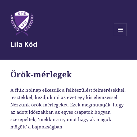
MENÜ
Lila Köd
ÉS
WIDGETEK
Örök-mérlegek
A fiúk holnap elkezdik a felkészülést felmérésekkel,
tesztekkel, kezdjük mi az évet egy kis elemzéssel.
Nézzünk örök-mérlegeket. Ezek megmutatják, hogy
az adott időszakban az egyes csapatok hogyan
szerepeltek, ‘mekkora nyomot hagytak maguk
mögött’ a bajnokságban.