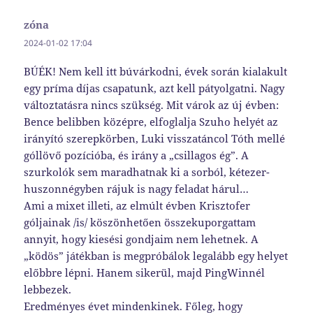
zóna
szerint:
2024-01-02 17:04
BÚÉK! Nem kell itt búvárkodni, évek során kialakult
egy príma díjas csapatunk, azt kell pátyolgatni. Nagy
változtatásra nincs szükség. Mit várok az új évben:
Bence belibben középre, elfoglalja Szuho helyét az
irányító szerepkörben, Luki visszatáncol Tóth mellé
góllövő pozícióba, és irány a „csillagos ég”. A
szurkolók sem maradhatnak ki a sorból, kétezer-
huszonnégyben rájuk is nagy feladat hárul…
Ami a mixet illeti, az elmúlt évben Krisztofer
góljainak /is/ köszönhetően összekuporgattam
annyit, hogy kiesési gondjaim nem lehetnek. A
„ködös” játékban is megpróbálok legalább egy helyet
előbbre lépni. Hanem sikerül, majd PingWinnél
lebbezek.
Eredményes évet mindenkinek. Főleg, hogy