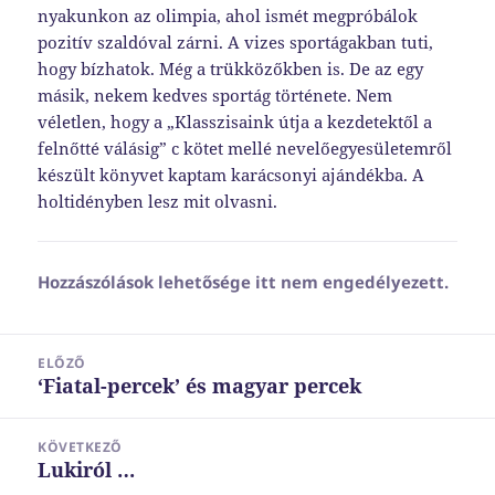
nyakunkon az olimpia, ahol ismét megpróbálok
pozitív szaldóval zárni. A vizes sportágakban tuti,
hogy bízhatok. Még a trükközőkben is. De az egy
másik, nekem kedves sportág története. Nem
véletlen, hogy a „Klasszisaink útja a kezdetektől a
felnőtté válásig” c kötet mellé nevelőegyesületemről
készült könyvet kaptam karácsonyi ajándékba. A
holtidényben lesz mit olvasni.
Hozzászólások lehetősége itt nem engedélyezett.
Bejegyzés
ELŐZŐ
navigáció
‘Fiatal-percek’ és magyar percek
Korábbi
bejegyzések:
KÖVETKEZŐ
Lukiról …
Következő