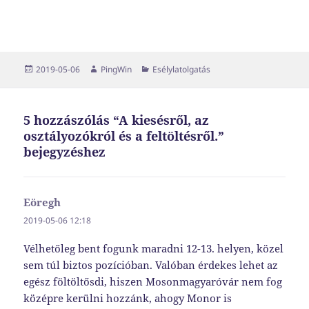
Közzétéve
Szerző
Kategória
2019-05-06
PingWin
Esélylatolgatás
5 hozzászólás “A kiesésről, az
osztályozókról és a feltöltésről.”
bejegyzéshez
Eöregh
szerint:
2019-05-06 12:18
Vélhetőleg bent fogunk maradni 12-13. helyen, közel
sem túl biztos pozícióban. Valóban érdekes lehet az
egész föltöltősdi, hiszen Mosonmagyaróvár nem fog
középre kerülni hozzánk, ahogy Monor is