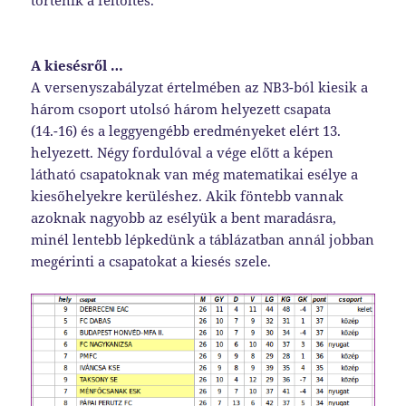
történik a feltöltés.
A kiesésről …
A versenyszabályzat értelmében az NB3-ból kiesik a
három csoport utolsó három helyezett csapata
(14.-16) és a leggyengébb eredményeket elért 13.
helyezett. Négy fordulóval a vége előtt a képen
látható csapatoknak van még matematikai esélye a
kiesőhelyekre kerüléshez. Akik föntebb vannak
azoknak nagyobb az esélyük a bent maradásra,
minél lentebb lépkedünk a táblázatban annál jobban
megérinti a csapatokat a kiesés szele.