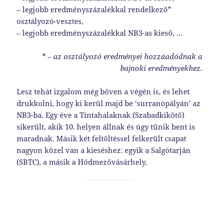
– legjobb eredményszázalékkal rendelkező*
osztályozó-vesztes,
– legjobb eredményszázalékkal NB3-as kieső, …
* – az osztályozó eredményei hozzáadódnak a
bajnoki eredményekhez.
Lesz tehát izgalom még bőven a végén is, és lehet
drukkolni, hogy ki kerül majd be ‘surranópályán’ az
NB3-ba. Egy éve a Tintahalaknak (Szabadkikötő)
sikerült, akik 10. helyen állnak és úgy tűnik bent is
maradnak. Másik két feltöltéssel felkerült csapat
nagyon közel van a kieséshez: egyik a Salgótarján
(SBTC), a másik a Hódmezővásárhely.