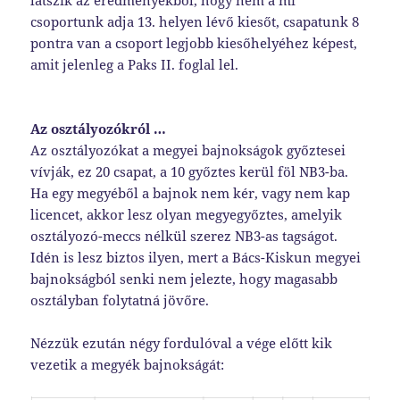
látszik az eredményekből, hogy nem a mi
csoportunk adja 13. helyen lévő kiesőt, csapatunk 8
pontra van a csoport legjobb kiesőhelyéhez képest,
amit jelenleg a Paks II. foglal lel.
Az osztályozókról …
Az osztályozókat a megyei bajnokságok győztesei
vívják, ez 20 csapat, a 10 győztes kerül föl NB3-ba.
Ha egy megyéből a bajnok nem kér, vagy nem kap
licencet, akkor lesz olyan megyegyőztes, amelyik
osztályozó-meccs nélkül szerez NB3-as tagságot.
Idén is lesz biztos ilyen, mert a Bács-Kiskun megyei
bajnokságból senki nem jelezte, hogy magasabb
osztályban folytatná jövőre.
Nézzük ezután négy fordulóval a vége előtt kik
vezetik a megyék bajnokságát: