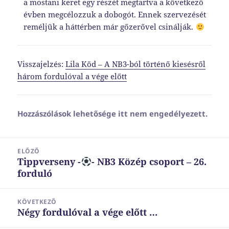
a mostani keret egy részét megtartva a következő
évben megcélozzuk a dobogót. Ennek szervezését
reméljük a háttérben már gőzerővel csinálják.
Visszajelzés:
Lila Köd – A NB3-ból történő kiesésről
három fordulóval a vége előtt
Hozzászólások lehetősége itt nem engedélyezett.
Bejegyzés
ELŐZŐ
navigáció
Tippverseny -
- NB3 Közép csoport – 26.
Korábbi
forduló
bejegyzések:
KÖVETKEZŐ
Négy fordulóval a vége előtt …
Következő
bejegyzések: