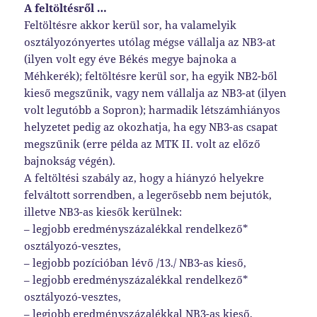
A feltöltésről …
Feltöltésre akkor kerül sor, ha valamelyik
osztályozónyertes utólag mégse vállalja az NB3-at
(ilyen volt egy éve Békés megye bajnoka a
Méhkerék); feltöltésre kerül sor, ha egyik NB2-ből
kieső megszűnik, vagy nem vállalja az NB3-at (ilyen
volt legutóbb a Sopron); harmadik létszámhiányos
helyzetet pedig az okozhatja, ha egy NB3-as csapat
megszűnik (erre példa az MTK II. volt az előző
bajnokság végén).
A feltöltési szabály az, hogy a hiányzó helyekre
felváltott sorrendben, a legerősebb nem bejutók,
illetve NB3-as kiesők kerülnek:
– legjobb eredményszázalékkal rendelkező*
osztályozó-vesztes,
– legjobb pozícióban lévő /13./ NB3-as kieső,
– legjobb eredményszázalékkal rendelkező*
osztályozó-vesztes,
– legjobb eredményszázalékkal NB3-as kieső,