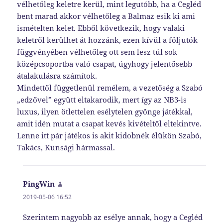
vélhetőleg keletre kerül, mint legutóbb, ha a Cegléd
bent marad akkor vélhetőleg a Balmaz esik ki ami
ismételten kelet. Ebből következik, hogy valaki
keletről kerülhet át hozzánk, ezen kívül a följutók
függvényében vélhetőleg ott sem lesz túl sok
középcsoportba való csapat, úgyhogy jelentősebb
átalakulásra számítok.
Mindettől függetlenül remélem, a vezetőség a Szabó
„edzővel” együtt eltakarodik, mert így az NB3-is
luxus, ilyen ötlettelen esélytelen gyönge játékkal,
amit idén mutat a csapat kevés kivételtől eltekintve.
Lenne itt pár játékos is akit kidobnék élükön Szabó,
Takács, Kunsági hármassal.
PingWin
szerint:
2019-05-06 16:52
Szerintem nagyobb az esélye annak, hogy a Cegléd