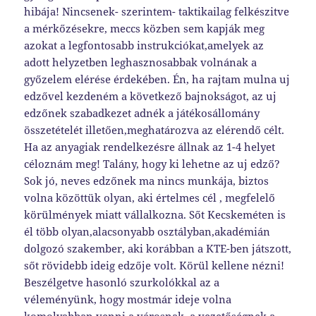
hibája! Nincsenek- szerintem- taktikailag felkészitve
a mérkőzésekre, meccs közben sem kapják meg
azokat a legfontosabb instrukciókat,amelyek az
adott helyzetben leghasznosabbak volnának a
győzelem elérése érdekében. Én, ha rajtam mulna uj
edzővel kezdeném a következő bajnokságot, az uj
edzőnek szabadkezet adnék a játékosállomány
összetételét illetően,meghatározva az elérendő célt.
Ha az anyagiak rendelkezésre állnak az 1-4 helyet
céloznám meg! Talány, hogy ki lehetne az uj edző?
Sok jó, neves edzőnek ma nincs munkája, biztos
volna közöttük olyan, aki értelmes cél , megfelelő
körülmények miatt vállalkozna. Sőt Kecskeméten is
él több olyan,alacsonyabb osztályban,akadémián
dolgozó szakember, aki korábban a KTE-ben játszott,
sőt rövidebb ideig edzője volt. Körül kellene nézni!
Beszélgetve hasonló szurkolókkal az a
véleményünk, hogy mostmár ideje volna