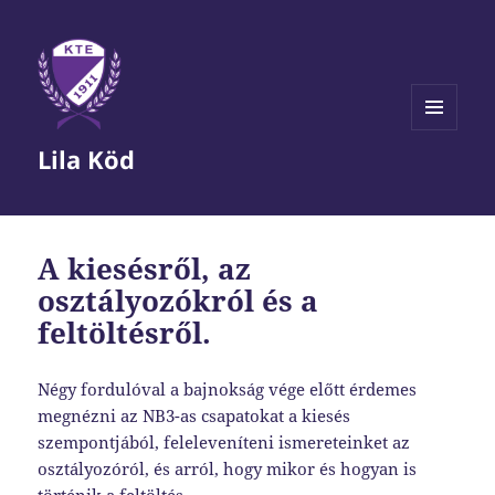
MENÜ
Lila Köd
ÉS
WIDGETEK
A kiesésről, az
osztályozókról és a
feltöltésről.
Négy fordulóval a bajnokság vége előtt érdemes
megnézni az NB3-as csapatokat a kiesés
szempontjából, feleleveníteni ismereteinket az
osztályozóról, és arról, hogy mikor és hogyan is