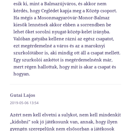
esik ki, mint a Balmazújváros, és akkor nem
kérdés, hogy Ceglédet kapja meg a Közép csoport.
Ha mégis a Mosonmagyaróvár-Monor-Balmaz
kiesők lennének akkor ebben a sorrendben be
lehet őket sorolni nyugat-közép-kelet irányba.
Valóban gatyába kellene rázni az egész csapatot,
ezt megérdemelné a város és az a maroknyi
szurkolótábor is, aki mindig ott áll a csapat mellett.
Egy szurkolói ankétot is megérdemelnénk már,
mert régen hallottuk, hogy mit is akar a csapat és
hogyan.
Gutai Lajos
szerint:
2019-05-06 13:54
Azért nem kell elvetni a sulykot, nem kell mindenkit
„kidobni” sok jó játékosunk van, annak, hogy ilyen
gyengén szerepelünk nem elsősorban a játékosok