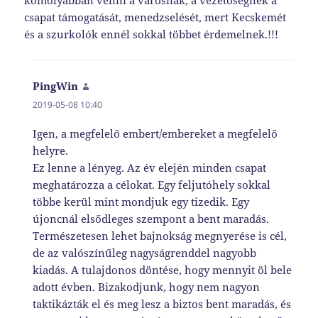
komolyabban venni a városnak, a vezetőségnek a
csapat támogatását, menedzselését, mert Kecskemét
és a szurkolók ennél sokkal többet érdemelnek.!!!
PingWin
szerint:
2019-05-08 10:40
Igen, a megfelelő embert/embereket a megfelelő
helyre.
Ez lenne a lényeg. Az év elején minden csapat
meghatározza a célokat. Egy feljutóhely sokkal
többe kerül mint mondjuk egy tizedik. Egy
újoncnál elsődleges szempont a bent maradás.
Természetesen lehet bajnokság megnyerése is cél,
de az valószínűleg nagyságrenddel nagyobb
kiadás. A tulajdonos döntése, hogy mennyit öl bele
adott évben. Bizakodjunk, hogy nem nagyon
taktikázták el és meg lesz a biztos bent maradás, és