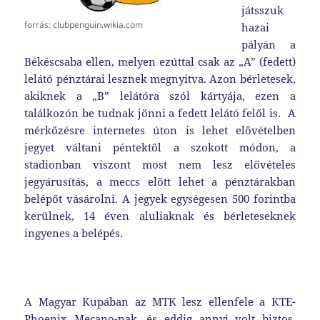
játsszuk
forrás: clubpenguin.wikia.com
hazai
pályán a
Békéscsaba ellen, melyen ezúttal csak az „A” (fedett)
lelátó pénztárai lesznek megnyitva. Azon bérletesek,
akiknek a „B” lelátóra szól kártyája, ezen a
találkozón be tudnak jönni a fedett lelátó felől is. A
mérkőzésre internetes úton is lehet elővételben
jegyet váltani péntektől a szokott módon, a
stadionban viszont most nem lesz elővételes
jegyárusítás, a meccs előtt lehet a pénztárakban
belépőt vásárolni. A jegyek egységesen 500 forintba
kerülnek, 14 éven aluliaknak és bérleteseknek
ingyenes a belépés.
A Magyar Kupában az MTK lesz ellenfele a KTE-
Phoenix Mecano-nak, és eddig annyi volt biztos,