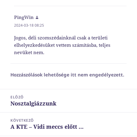
PingWin
szerint:
2024-03-18 08:25
Jogos, déli szomszédainknál csak a területi
elhelyezkedésüket vettem számításba, teljes
nevüket nem.
Hozzászólások lehetősége itt nem engedélyezett.
Bejegyzés
ELŐZŐ
navigáció
Nosztalgiázzunk
Korábbi
bejegyzések:
KÖVETKEZŐ
A KTE – Vidi meccs előtt …
Következő
bejegyzések: