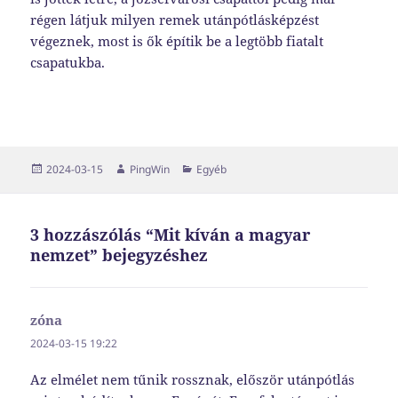
régen látjuk milyen remek utánpótlásképzést
végeznek, most is ők építik be a legtöbb fiatalt
csapatukba.
Közzétéve
Szerző
Kategória
2024-03-15
PingWin
Egyéb
3 hozzászólás “Mit kíván a magyar
nemzet” bejegyzéshez
zóna
szerint:
2024-03-15 19:22
Az elmélet nem tűnik rossznak, először utánpótlás