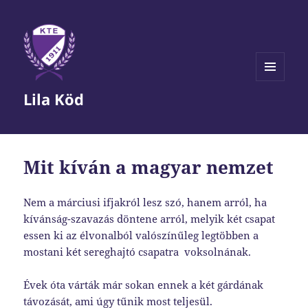
MENÜ
Lila Köd
ÉS
WIDGETEK
Mit kíván a magyar nemzet
Nem a márciusi ifjakról lesz szó, hanem arról, ha
kívánság-szavazás döntene arról, melyik két csapat
essen ki az élvonalból valószínűleg legtöbben a
mostani két sereghajtó csapatra voksolnának.
Évek óta várták már sokan ennek a két gárdának
távozását, ami úgy tűnik most teljesül.