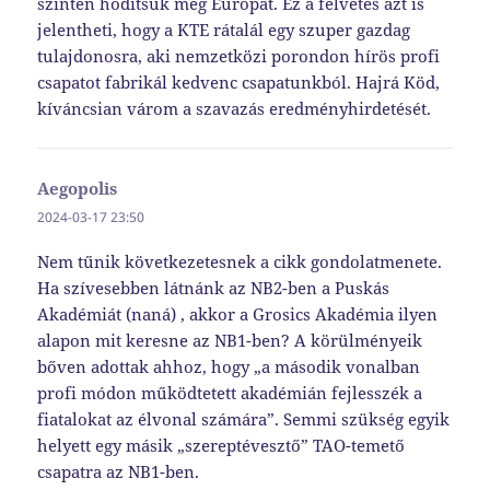
szinten hódítsuk meg Európát. Ez a felvetés azt is
jelentheti, hogy a KTE rátalál egy szuper gazdag
tulajdonosra, aki nemzetközi porondon hírös profi
csapatot fabrikál kedvenc csapatunkból. Hajrá Köd,
kíváncsian várom a szavazás eredményhirdetését.
Aegopolis
szerint:
2024-03-17 23:50
Nem tűnik következetesnek a cikk gondolatmenete.
Ha szívesebben látnánk az NB2-ben a Puskás
Akadémiát (naná) , akkor a Grosics Akadémia ilyen
alapon mit keresne az NB1-ben? A körülményeik
bőven adottak ahhoz, hogy „a második vonalban
profi módon működtetett akadémián fejlesszék a
fiatalokat az élvonal számára”. Semmi szükség egyik
helyett egy másik „szereptévesztő” TAO-temető
csapatra az NB1-ben.