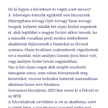
De ki legyen a következő év végén a két távozó?
A lehetséges érkezők egyikétől sem búcsúznék
(Nyíregyháza és/vagy Győr és/vagy Vasas és/vagy
Szeged), helyette inkább két olyan klubot engednék
el, akik legtöbbet a magyar fociért akkor tennék, ha
a második vonalban profi módon működtetett
akadémián fejlesztenék a fiatalokat az élvonal
számára. Olyan kvalitású szakemberek végezhetnék
ezt a munkát, mint amilyen Garami Józsi bácsi volt,
vagy amilyen Szabó István napjainkban.
Van is két olyan csapat akik mögött szurkolói
támogatás nincs, nem sokan könnyeznék meg
kiesésüket, viszont technikai hátterük maximálisan
alkalmas lenne erre feladatra.
Szavazásra bocsájtom: 2025-ben essen ki a Felcsút és
az MTK
A felcsútiaknak nevükben is ott az akadémia, ezért
is jöttek létre, a józsefvárosi csapattól pedig már