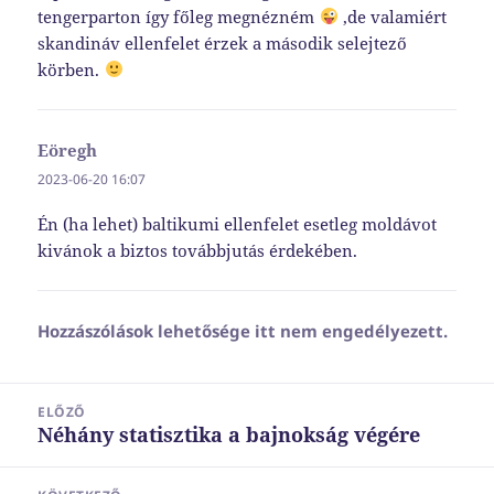
tengerparton így főleg megnézném
,de valamiért
skandináv ellenfelet érzek a második selejtező
körben.
Eöregh
szerint:
2023-06-20 16:07
Én (ha lehet) baltikumi ellenfelet esetleg moldávot
kivánok a biztos továbbjutás érdekében.
Hozzászólások lehetősége itt nem engedélyezett.
Bejegyzés
ELŐZŐ
navigáció
Néhány statisztika a bajnokság végére
Korábbi
bejegyzések: