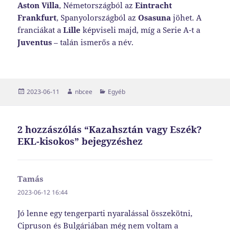
Aston Villa
, Németországból az
Eintracht
Frankfurt
, Spanyolországból az
Osasuna
jöhet. A
franciákat a
Lille
képviseli majd, míg a Serie A-t a
Juventus
– talán ismerős a név.
Közzétéve
Szerző
Kategória
2023-06-11
nbcee
Egyéb
2 hozzászólás “Kazahsztán vagy Eszék?
EKL-kisokos” bejegyzéshez
Tamás
szerint:
2023-06-12 16:44
Jó lenne egy tengerparti nyaralással összekötni,
Cipruson és Bulgáriában még nem voltam a