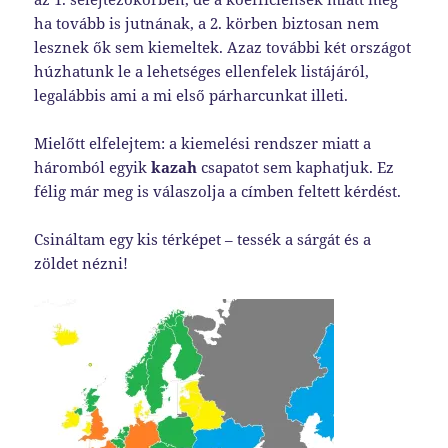
ha tovább is jutnának, a 2. körben biztosan nem
lesznek ők sem kiemeltek. Azaz további két országot
húzhatunk le a lehetséges ellenfelek listájáról,
legalábbis ami a mi első párharcunkat illeti.
Mielőtt elfelejtem: a kiemelési rendszer miatt a
háromból egyik
kazah
csapatot sem kaphatjuk. Ez
félig már meg is válaszolja a címben feltett kérdést.
Csináltam egy kis térképet – tessék a sárgát és a
zöldet nézni!