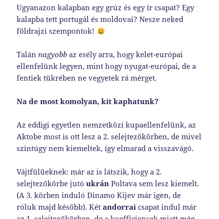
Ugyanazon kalapban egy grúz és egy ír csapat? Egy
kalapba tett portugál és moldovai? Nesze neked
földrajzi szempontok!
Talán
nagyobb
az esély arra, hogy kelet-európai
ellenfelünk legyen, mint hogy nyugat-európai, de a
fentiek tükrében ne vegyetek rá mérget.
Na de most komolyan, kit kaphatunk?
Az eddigi egyetlen nemzetközi kupaellenfelünk, az
Aktobe most is ott lesz a 2. selejtezőkörben, de mivel
szintúgy nem kiemeltek, így elmarad a visszavágó.
Vájtfülűeknek: már az is látszik, hogy a 2.
selejtezőkörbe jutó
ukrán
Poltava sem lesz kiemelt.
(A 3. körben induló Dinamo Kijev már igen, de
róluk majd később). Két
andorrai
csapat indul már
az 1. selejtezőkörben, de a koefficiensek miatt még