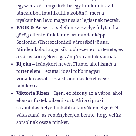
egyszer azért engedték be egy londoni brazil
táncklubba (multikulti a köbön!), mert a
nyakamban lévő magyar sálat legiásnak nézték.
PAOK & Arisz
– a véletlen szeszélye folytán ha
görög ellenfelünk lenne, az mindenképp
Szaloniki (Thesszaloniki) városából jönne.
Minden kőből sugárzik több ezer év története, és
a város környékén igazán jó strandok vannak.
Rijeka
– leánykori nevén Fiume, ahol ismét a
történelem – ezúttal jóval több magyar
vonatkozással – és a strandolás lehetősége
találkozik.
Viktoria Plzen
– Igen, ez bizony az a város, ahol
először főztek pilseni sört. Aki a ciprusi
strandolás helyett inkább a korsók emelgetését
választaná, az reménykedjen benne, hogy velük
sorsolnak össze minket.