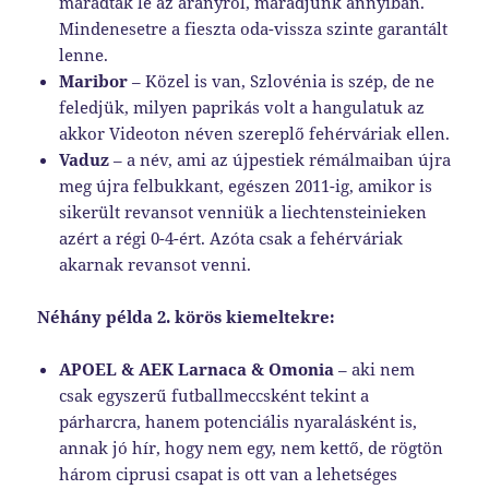
maradtak le az aranyról, maradjunk annyiban.
Mindenesetre a fieszta oda-vissza szinte garantált
lenne.
Maribor
– Közel is van, Szlovénia is szép, de ne
feledjük, milyen paprikás volt a hangulatuk az
akkor Videoton néven szereplő fehérváriak ellen.
Vaduz
– a név, ami az újpestiek rémálmaiban újra
meg újra felbukkant, egészen 2011-ig, amikor is
sikerült revansot venniük a liechtensteinieken
azért a régi 0-4-ért. Azóta csak a fehérváriak
akarnak revansot venni.
Néhány példa 2. körös kiemeltekre:
APOEL & AEK Larnaca & Omonia
– aki nem
csak egyszerű futballmeccsként tekint a
párharcra, hanem potenciális nyaralásként is,
annak jó hír, hogy nem egy, nem kettő, de rögtön
három ciprusi csapat is ott van a lehetséges