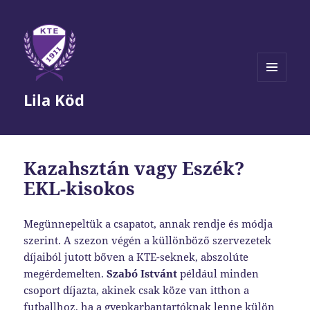
MENÜ
Lila Köd
ÉS
WIDGETEK
Kazahsztán vagy Eszék?
EKL-kisokos
Megünnepeltük a csapatot, annak rendje és módja
szerint. A szezon végén a küllönböző szervezetek
díjaiból jutott bőven a KTE-seknek, abszolúte
megérdemelten.
Szabó Istvánt
például minden
csoport díjazta, akinek csak köze van itthon a
futballhoz, ha a gyepkarbantartóknak lenne külön