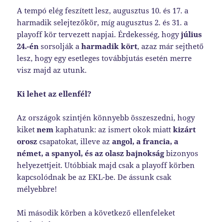
A tempó elég feszített lesz, augusztus 10. és 17. a
harmadik selejtezőkör, míg augusztus 2. és 31. a
playoff kör tervezett napjai. Érdekesség, hogy
július
24.-én
sorsolják a
harmadik kört
, azaz már sejthető
lesz, hogy egy esetleges továbbjutás esetén merre
visz majd az utunk.
Ki lehet az ellenfél?
Az országok szintjén könnyebb összeszedni, hogy
kiket
nem
kaphatunk: az ismert okok miatt
kizárt
orosz
csapatokat, illeve az
angol, a francia, a
német, a spanyol, és az olasz bajnokság
bizonyos
helyezettjeit. Utóbbiak majd csak a playoff körben
kapcsolódnak be az EKL-be. De ássunk csak
mélyebbre!
Mi második körben a következő ellenfeleket