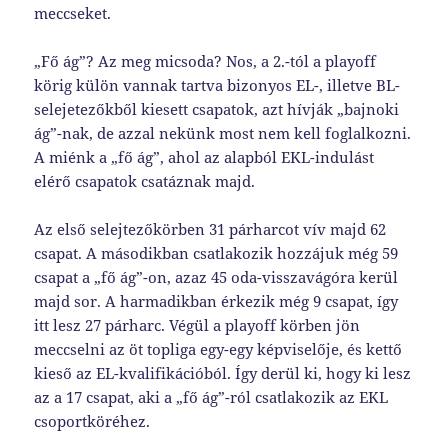
meccseket.
„Fő ág”? Az meg micsoda? Nos, a 2.-tól a playoff
körig külön vannak tartva bizonyos EL-, illetve BL-
selejetezőkből kiesett csapatok, azt hívják „bajnoki
ág”-nak, de azzal nekünk most nem kell foglalkozni.
A miénk a „fő ág”, ahol az alapból EKL-indulást
elérő csapatok csatáznak majd.
Az első selejtezőkörben 31 párharcot vív majd 62
csapat. A másodikban csatlakozik hozzájuk még 59
csapat a „fő ág”-on, azaz 45 oda-visszavágóra kerül
majd sor. A harmadikban érkezik még 9 csapat, így
itt lesz 27 párharc. Végül a playoff körben jön
meccselni az öt topliga egy-egy képviselője, és kettő
kieső az EL-kvalifikációból. Így derül ki, hogy ki lesz
az a 17 csapat, aki a „fő ág”-ról csatlakozik az EKL
csoportköréhez.