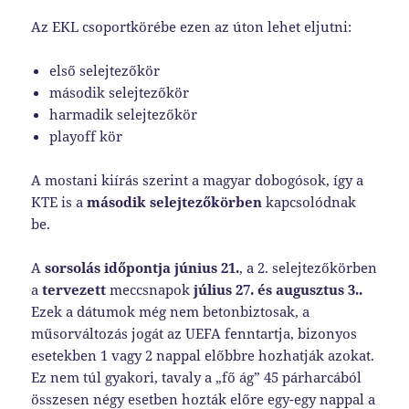
Az EKL csoportkörébe ezen az úton lehet eljutni:
első selejtezőkör
második selejtezőkör
harmadik selejtezőkör
playoff kör
A mostani kiírás szerint a magyar dobogósok, így a
KTE is a
második selejtezőkörben
kapcsolódnak
be.
A
sorsolás időpontja június 21.
, a 2. selejtezőkörben
a
tervezett
meccsnapok
július 27. és augusztus 3..
Ezek a dátumok még nem betonbiztosak, a
műsorváltozás jogát az UEFA fenntartja, bizonyos
esetekben 1 vagy 2 nappal előbbre hozhatják azokat.
Ez nem túl gyakori, tavaly a „fő ág” 45 párharcából
összesen négy esetben hozták előre egy-egy nappal a