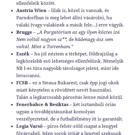
ellenfeleik között.
Austria Wien
– lilák is, közel is vannak, és
Parndorfban is meg lehet állni vásárolni, ha
valaki (vagy valakinek a másik fele…) erre vágyik.
Brugge
–
„A Purgatórium az egy ilyen köztes izé.
Nem voltál nagyon sz**, de hűdenagy ász sem
voltál. Mint a Tottenham.”
Eszék
– ha jól néztem a térképet, földrajzilag a
legközelebb eső lehetséges ellenfelünk. Némelyik
NB I-es túra nagyobb távolságot jelent, mint ide
leruccanni.
FCSB
– ez a Steaua Bukarest, csak épp jogi okok
miatt kénytelen a rövidített nevét használni.
Talán a legkarcosabb párosítás lenne mind közül.
Fenerbahce & Besiktas
– két isztambuli óriás
ugyan a továbbjutásunkat komolyan
veszélyeztetné, de a futballélmény itt is garantált.
Legia Varsó
– piros-fehér-zöld csapat a lengyel
fővárosból. Jelen sorok íróját a lengyel szekusok