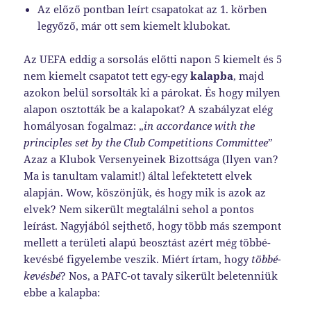
Az előző pontban leírt csapatokat az 1. körben
legyőző, már ott sem kiemelt klubokat.
Az UEFA eddig a sorsolás előtti napon 5 kiemelt és 5
nem kiemelt csapatot tett egy-egy
kalapba
, majd
azokon belül sorsolták ki a párokat. És hogy milyen
alapon osztották be a kalapokat? A szabályzat elég
homályosan fogalmaz: „
in accordance with the
principles set by the Club Competitions Committee
”
Azaz a Klubok Versenyeinek Bizottsága (Ilyen van?
Ma is tanultam valamit!) által lefektetett elvek
alapján. Wow, köszönjük, és hogy mik is azok az
elvek? Nem sikerült megtalálni sehol a pontos
leírást. Nagyjából sejthető, hogy több más szempont
mellett a területi alapú beosztást azért még többé-
kevésbé figyelembe veszik. Miért írtam, hogy
többé-
kevésbé
? Nos, a PAFC-ot tavaly sikerült beletenniük
ebbe a kalapba: