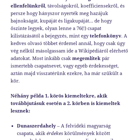
ellenfelünkről
, távolságokról, koefficiensekről, és
persze hogy hányszor nyerték meg hazájuk
bajnokságát, kupáját és ligakupáját… de hogy
őszinte legyek, olyan lenne a 76(!) csapat
kilistázásától a bejegyzés, mint egy
telefonkönyv
. A
kedves olvasó többet érdemel annál, hogy csak úgy
vég nélkül másolgassam ide a Wikipédiáról elérhető
adatokat. Most inkább csak
megemlítek
pár
ismertebb csapatnevet, vagy egyéb érdekességet,
aztán majd visszatérünk ezekre, ha már szűkült a
kör.
Néhány példa 1. körös kiemeltekre, akik
továbbjutásuk esetén a 2. körben is kiemeltek
lesznek:
Dunaszerdahely
– A felvidéki magyarság
csapata, akik
érdekes
körülmények között