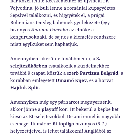
Bár közel lenne Kecskeméthez az újvidéki FK
Vojvodina, jó buli lenne a romániai kupagyőztes
Sepsivel találkozni, és higgyétek el, a prágai
Bohemians tényleg bohémek gyülekezete (egy
bizonyos
Antonin Panenka
az elnöke a
kengurusoknak), de sajnos a kiemelés rendszere
miatt egyiküket sem kaphatjuk.
Amennyiben sikerülne továbbmenni, a
3.
selejtezőkörben
csatalkozik a küzdelmekhez
további 9 csapat, köztük a szerb
Partizan Belgrád
, a
korábban emlegetett
Dinamó Kijev
, és a horvát
Hajduk Split
.
Amennyiben még egy párharcot megnyernénk,
akkor jönne a
playoff kör
! Itt bekerül a képbe két
kieső az EL-selejtezőkből. De ami ennél is nagyobb
csemege: Itt már az
öt topliga
bizonyos (5-7.)
helyezettjeivel is lehet találkozni! Angliából az