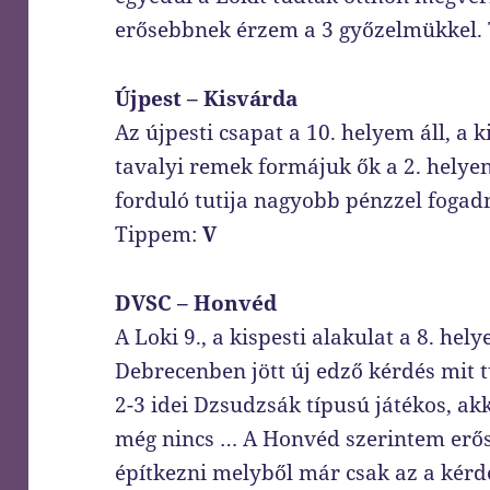
erősebbnek érzem a 3 győzelmükkel.
Újpest – Kisvárda
Az újpesti csapat a 10. helyem áll, a 
tavalyi remek formájuk ők a 2. hely
forduló tutija nagyobb pénzzel fogad
Tippem:
V
DVSC – Honvéd
A Loki 9., a kispesti alakulat a 8. hely
Debrecenben jött új edző kérdés mit t
2-3 idei Dzsudzsák típusú játékos, ak
még nincs … A Honvéd szerintem erős
építkezni melyből már csak az a kérd