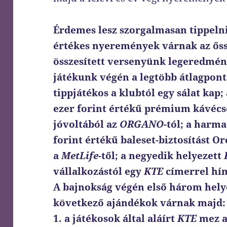
Érdemes lesz szorgalmasan tippelni
értékes nyeremények várnak az őss
összesített versenyünk legeredmén
játékunk végén a legtöbb átlagpo
tippjátékos a klubtól egy sálat kap;
ezer forint értékű prémium kávécs
jóvoltából az
ORGANO
-tól; a harma
forint értékű baleset-biztosítást O
a
MetLife
-től; a negyedik helyezett
vállalkozástól egy
KTE
címerrel hím
A bajnokság végén első három helye
következő ajándékok várnak majd:
1. a játékosok által aláírt
KTE
mez a