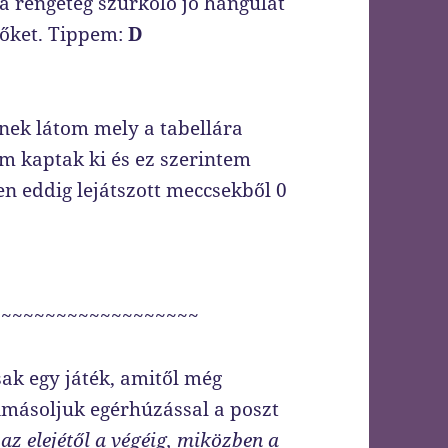
a rengeteg szurkoló jó hangulat
i őket. Tippem:
D
bnek látom mely a tabellára
em kaptak ki és ez szerintem
en eddig lejátszott meccsekből 0
~~~~~~~~~~~~~~~~~~~
sak egy játék, amitől még
Kimásoljuk egérhúzással a poszt
s az elejétől a végéig, miközben a