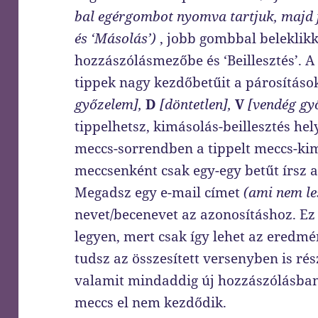
bal egérgombot nyomva tartjuk, majd j
és ‘Másolás’)
, jobb gombbal beleklikk
hozzászólásmezőbe és ‘Beillesztés’. A 
tippek nagy kezdőbetűit a párosítás
győzelem],
D
[döntetlen],
V
[vendég gy
tippelhetsz, kimásolás-beillesztés hely
meccs-sorrendben a tippelt meccs-kim
meccsenként csak egy-egy betűt írsz 
Megadsz egy e-mail címet
(ami nem le
nevet/becenevet az azonosításhoz. Ez
legyen, mert csak így lehet az eredmé
tudsz az összesített versenyben is rés
valamit mindaddig új hozzászólásban
meccs el nem kezdődik.