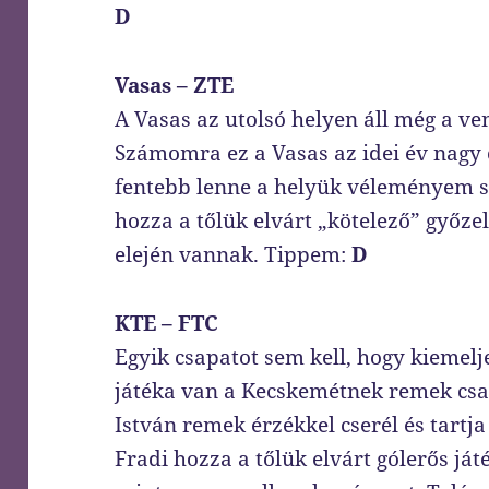
D
Vasas – ZTE
A Vasas az utolsó helyen áll még a ve
Számomra ez a Vasas az idei év nagy c
fentebb lenne a helyük véleményem sz
hozza a tőlük elvárt „kötelező” győz
elején vannak. Tippem:
D
KTE – FTC
Egyik csapatot sem kell, hogy kiemel
játéka van a Kecskemétnek remek csa
István remek érzékkel cserél és tartja
Fradi hozza a tőlük elvárt gólerős ját