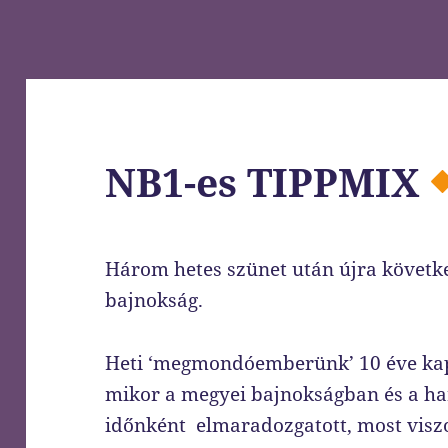
NB1-es TIPPMIX
Három hetes szünet után újra következ
bajnokság.
Heti ‘megmondóemberünk’ 10 éve kap
mikor a megyei bajnokságban és a h
időnként elmaradozgatott, most visz