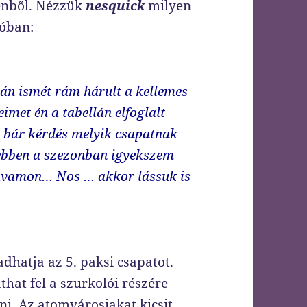
cenből. Nézzük
nesquick
milyen
lóban:
án ismét rám hárult a kellemes
eimet én a tabellán elfoglalt
, bár kérdés melyik csapatnak
 ebben a szezonban igyekszem
szavamon… Nos … akkor lássuk is
adhatja az 5. paksi csapatot.
hat fel a szurkolói részére
ni. Az atomvárosiakat kicsit