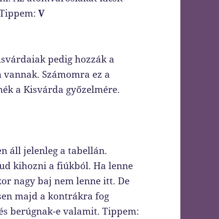
 Tippem:
V
kisvárdaiak pedig hozzák a
en vannak. Számomra ez a
nék a Kisvárda győzelmére.
en áll jelenleg a tabellán.
ud kihozni a fiúkból. Ha lenne
kor nagy baj nem lenne itt. De
en majd a kontrákra fog
és berúgnak-e valamit. Tippem: