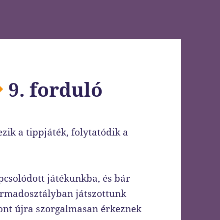
9. forduló
ik a tippjáték, folytatódik a
csolódott játékunkba, és bár
armadosztályban játszottunk
ont újra szorgalmasan érkeznek