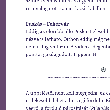
szinten sem vallanak szégyent. Talán 
és a válogatott szünet kicsit kibillent
Puskás – Fehérvár
Eddig az előrébb álló Puskást éleseb
nézve is látható. Otthon eddig még n
nem is fog változni. A vidi az idegenb
ponttal gazdagodott. Tippem:
H
-
-
~~~~~~~~~~~~~~~~~~~~~~
A tippeléstől nem kell megijedni, ez c
érdekesebb lehet a hétvégi forduló. 
végről a forduló párosítását
(kijelölé