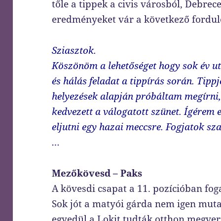
tőle a tippek a civis városból, Debre
eredményeket vár a következő fordu
Sziasztok.
Köszönöm a lehetőséget hogy sok év ut
és hálás feladat a tippírás során. Tippj
helyezések alapján próbáltam megírni
kedvezett a válogatott szünet. Ígérem
eljutni egy hazai meccsre. Fogjatok 
…
Mezőkövesd – Paks
A kövesdi csapat a 11. pozícióban fog
Sok jót a matyói gárda nem igen mutat
egyedül a Lokit tudták otthon megver