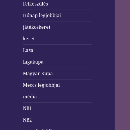
Felkészülés
Hónap legjobbjai
játékoskeret
keret
Laza
Ligakupa
Magyar Kupa
Meccs legjobbjai
média
NB1
NB2