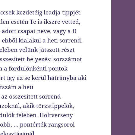
ccsek kezdetéig leadja tippjét.
len esetén Te is ikszre vetted,
adott csapat neve, vagy a D
 ebből kialakul a heti sorrend.
felében velünk játszott részt
összesített helyezési sorszámot
em a fordulónkénti pontok
t így az se kerül hátrányba aki
tszám a heti
az összesített sorrend
azoknál, akik törzstippelők,
rdulók felében. Holtverseny
több, … pontérték rangsorol
elosztásánál.