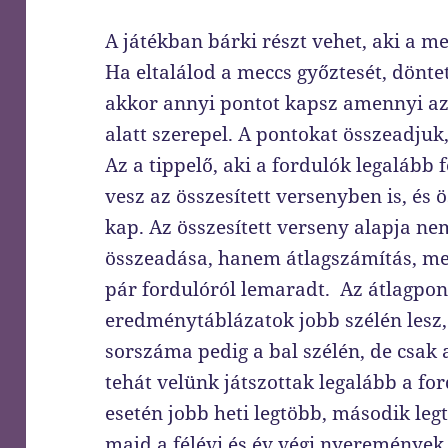
A játékban bárki részt vehet, aki a me
Ha eltalálod a meccs győztesét, döntet
akkor annyi pontot kapsz amennyi az 
alatt szerepel. A pontokat összeadjuk,
Az a tippelő, aki a fordulók legalább 
vesz az összesített versenyben is, és 
kap. Az összesített verseny alapja n
összeadása, hanem átlagszámítás, mer
pár fordulóról lemaradt. Az átlagpon
eredménytáblázatok jobb szélén lesz, 
sorszáma pedig a bal szélén, de csak 
tehát velünk játszottak legalább a fo
esetén jobb heti legtöbb, második leg
majd a félévi és év végi nyeremények 