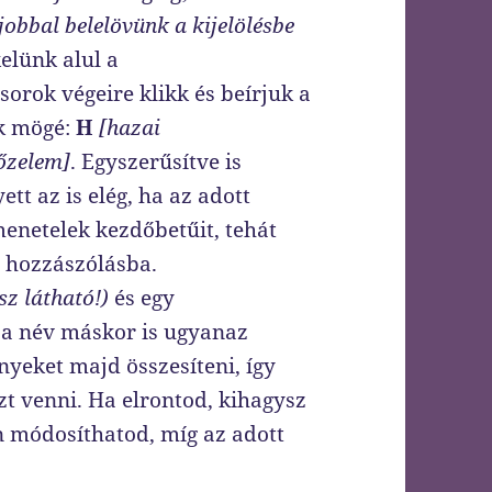
obbal belelövünk a kijelölésbe
elünk alul a
sorok végeire klikk és beírjuk a
ok mögé:
H
[hazai
őzelem]
. Egyszerűsítve is
ett az is elég, ha az adott
enetelek kezdőbetűit, tehát
a hozzászólásba.
sz látható!)
és egy
 a név máskor is ugyanaz
nyeket majd összesíteni, így
zt venni. Ha elrontod, kihagysz
 módosíthatod, míg az adott