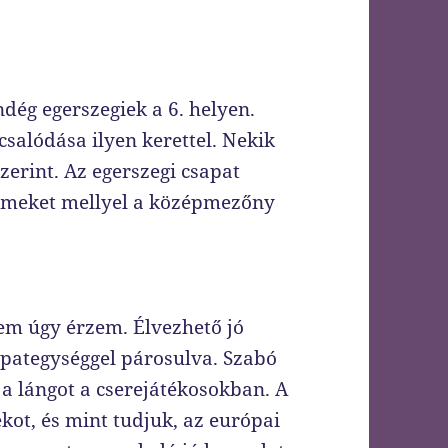
ndég egerszegiek a 6. helyen.
salódása ilyen kerettel. Nekik
erint. Az egerszegi csapat
elmeket mellyel a középmezőny
jem úgy érzem. Élvezhető jó
pategységgel párosulva. Szabó
 a lángot a cserejátékosokban. A
ékot, és mint tudjuk, az európai