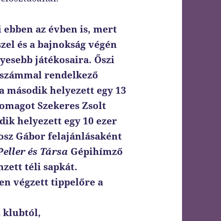
 ebben az évben is, mert
zel és a bajnokság végén
yesebb játékosaira. Őszi
ntszámmal rendelkező
 a második helyezett egy 13
omagot Szekeres Zsolt
dik helyezett egy 10 ezer
rosz Gábor felajánlásaként
Peller és Társa
Gépihímző
zett téli sapkát.
n végzett tippelőre a
 klubtól,