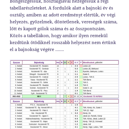
Böngészgessük, nosztalgiával nézegessük a régi
tabellarészleteket. A fordulók alatt a bajnoki év és
osztály, amiben az adott eredményt elértük, év végi
helyezés, győzelmek, döntetlenek, vereségek száma,
lőtt és kapott gólok száma és az összpontszám.
Közös a tabellákon, hogy amikor ilyen remekül
kezdtünk ötödiknél rosszabb helyezést nem értünk
el a bajnokság végére …….