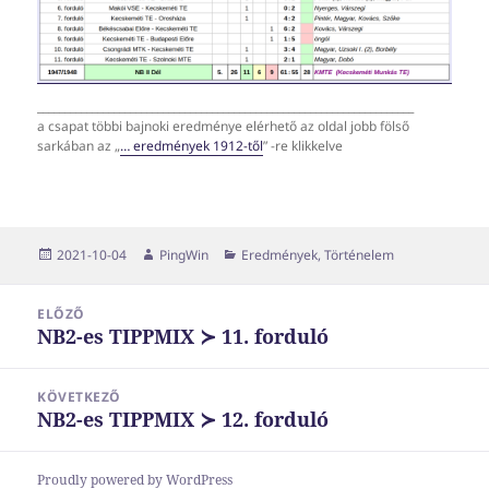
_____________________________________________________________________
a csapat többi bajnoki eredménye elérhető az oldal jobb fölső
sarkában az „
… eredmények 1912-től
” -re klikkelve
Közzétéve
Szerző
Kategória
2021-10-04
PingWin
Eredmények
,
Történelem
Bejegyzés
ELŐZŐ
navigáció
NB2-es TIPPMIX ≻ 11. forduló
Korábbi
bejegyzések:
KÖVETKEZŐ
NB2-es TIPPMIX ≻ 12. forduló
Következő
bejegyzések:
Proudly powered by WordPress