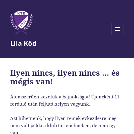
MENÜ
Lila Köd
ÉS
WIDGETEK
Ilyen nincs, ilyen nincs … és
mégis van!
Álomszerűen kezdtük a bajnokságot! Újoncként 11
forduló után feljutó helyen vagyunk.
Azt hihetnénk, hogy ilyen remek évkezdésre még
nem volt példa a klub történelmében, de nem így
van.