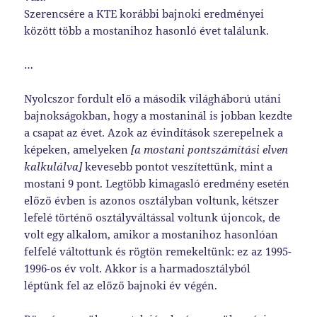
Szerencsére a KTE korábbi bajnoki eredményei
között több a mostanihoz hasonló évet találunk.
…
Nyolcszor fordult elő a második világháború utáni
bajnokságokban, hogy a mostaninál is jobban kezdte
a csapat az évet. Azok az évindítások szerepelnek a
képeken, amelyeken
[a mostani pontszámítási elven
kalkulálva]
kevesebb pontot veszítettünk, mint a
mostani 9 pont. Legtöbb kimagasló eredmény esetén
előző évben is azonos osztályban voltunk, kétszer
lefelé történő osztályváltással voltunk újoncok, de
volt egy alkalom, amikor a mostanihoz hasonlóan
felfelé váltottunk és rögtön remekeltünk: ez az 1995-
1996-os év volt. Akkor is a harmadosztályból
léptünk fel az előző bajnoki év végén.