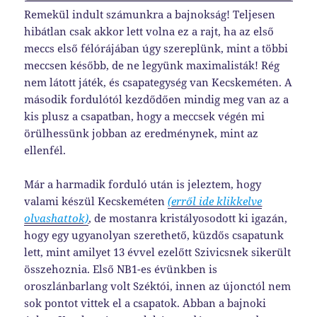
Remekül indult számunkra a bajnokság! Teljesen
hibátlan csak akkor lett volna ez a rajt, ha az első
meccs első félórájában úgy szereplünk, mint a többi
meccsen később, de ne legyünk maximalisták! Rég
nem látott játék, és csapategység van Kecskeméten. A
második fordulótól kezdődően mindig meg van az a
kis plusz a csapatban, hogy a meccsek végén mi
örülhessünk jobban az eredménynek, mint az
ellenfél.
Már a harmadik forduló után is jeleztem, hogy
valami készül Kecskeméten
(erről ide klikkelve
olvashattok)
, de mostanra kristályosodott ki igazán,
hogy egy ugyanolyan szerethető, küzdős csapatunk
lett, mint amilyet 13 évvel ezelőtt Szivicsnek sikerült
összehoznia. Első NB1-es évünkben is
oroszlánbarlang volt Széktói, innen az újonctól nem
sok pontot vittek el a csapatok. Abban a bajnoki