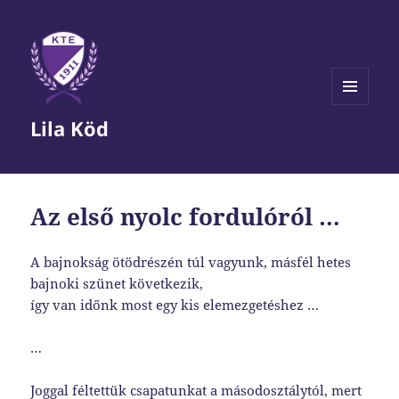
MENÜ
Lila Köd
ÉS
WIDGETEK
Az első nyolc fordulóról …
A bajnokság ötödrészén túl vagyunk, másfél hetes
bajnoki szünet következik,
így van időnk most egy kis elemezgetéshez …
…
Joggal féltettük csapatunkat a másodosztálytól, mert