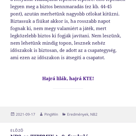
legyen meg a biztos bennmaradás (ez kb. 44-45
pont), azután merhetünk nagyobb célokat kitűzni.
Biztassuk a fiúkat akkor is, ha rosszabb napot
fognak ki, nem megy valamiért a játék, mert
legközelebb biztos ki fogják javítani. Nem leszünk,
nem lehetünk mindig topon, lesznek nehéz
időszakok is biztosan, de adott az a csapategység,
ami ezen az időszakon is átsegíti a csapatot.
Hajrá lilák, hajrá KTE!
Közzétéve
Szerző
Kategória
2021-09-17
PingWin
Eredmények
,
NB2
Bejegyzés
ELŐZŐ
navigáció