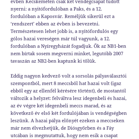
évben Kecskeméten csak két vendégcsapat tudott
nyerni: a nyitófordulóban a Paks, és a 12.
fordulóban a Kaposvár. Reméljük sikerül ezt a
‘rendszert’ ebben az évben is bevezetni.
Természetesen lehet jobb is, a nyitófordulós egy
gólos hazai vereségen már túl vagyunk, a 12.
fordulóban a Nyíregyházát fogadjuk. Ők az NB1-ben
nem bírtak sosem megverni minket, legutóbb 2007
tavaszán az NB2-ben kaptunk ki tőlük.
Eddig nagyon kedvező volt a sorsolás pályaválasztói
szempontból, mert 8 meccsből hat hazai volt (igaz
ebből egy az ellenfél kérésére történt), de mostantól
változik a helyzet: felváltva lesz idegenbeli és hazai,
az év végre két idegenbeli meccs marad, és az
következő év első két fordulójában is vendégségben
leszünk. A hazai pálya előnyét ezeken a meccseken
már nem élvezhetjük, de Diósgyőrben és a Fáy
utcában is megmutattuk, hogy nem esik a csapat