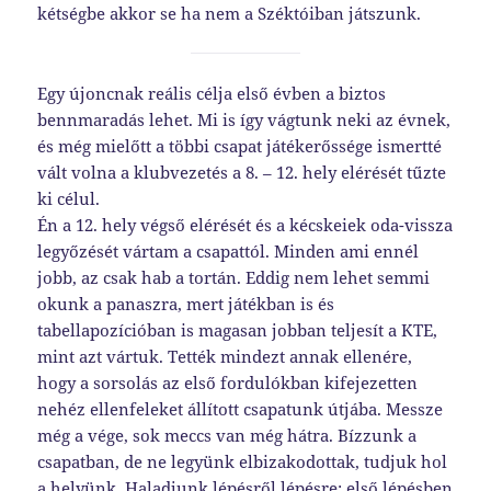
kétségbe akkor se ha nem a Széktóiban játszunk.
Egy újoncnak reális célja első évben a biztos
bennmaradás lehet. Mi is így vágtunk neki az évnek,
és még mielőtt a többi csapat játékerőssége ismertté
vált volna a klubvezetés a 8. – 12. hely elérését tűzte
ki célul.
Én a 12. hely végső elérését és a kécskeiek oda-vissza
legyőzését vártam a csapattól. Minden ami ennél
jobb, az csak hab a tortán. Eddig nem lehet semmi
okunk a panaszra, mert játékban is és
tabellapozícióban is magasan jobban teljesít a KTE,
mint azt vártuk. Tették mindezt annak ellenére,
hogy a sorsolás az első fordulókban kifejezetten
nehéz ellenfeleket állított csapatunk útjába. Messze
még a vége, sok meccs van még hátra. Bízzunk a
csapatban, de ne legyünk elbizakodottak, tudjuk hol
a helyünk. Haladjunk lépésről lépésre: első lépésben